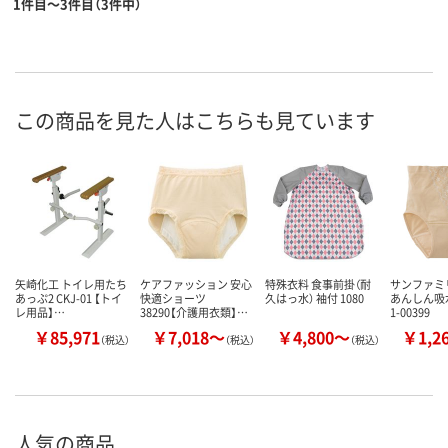
1件目～3件目（3件中）
この商品を見た人はこちらも見ています
矢崎化工 トイレ用たち
ケアファッション 安心
特殊衣料 食事前掛（耐
サンファミ
あっぷ2 CKJ-01 【トイ
快適ショーツ
久はっ水） 袖付 1080
あんしん吸
レ用品】…
38290【介護用衣類】…
1-00399
￥85,971
￥7,018～
￥4,800～
￥1,2
（税込）
（税込）
（税込）
人気の商品