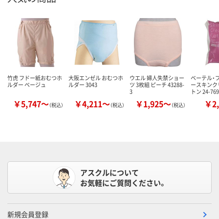
竹虎 フドー紙おむつホ
大阪エンゼル おむつホ
ウエル 婦人失禁ショー
ベーテル・
ルダー ベージュ
ルダー 3043
ツ 3枚組 ピーチ 43288-
ースキンク
3
トン 24-76
￥5,747～
￥4,211～
￥1,925～
￥2,
（税込）
（税込）
（税込）
アスクルについて
お気軽にご質問ください。
新規会員登録