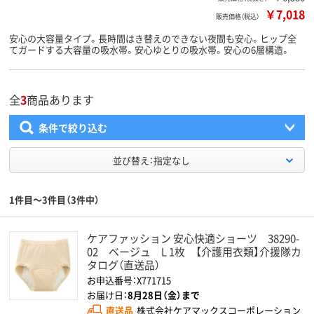
￥7,018
販売価格（税込）
安心の大容量タイプ。長時間はき替えのできない夜間も安心。ヒップ全
てガードする大容量の吸水帯。安心ゆとりの吸水帯。安心の6層構造。
全
3
商品あります
条件で絞り込む
並び替え：指定なし
1件目～3件目（3件中）
ケアファッション 安心快適ショーツ 38290-
02 ベージュ L 1枚 【介護用衣類】介援隊カ
タログ（直送品）
お申込番号：X771715
お届け日：
8月28日（金）まで
直送品
株式会社ケアマックスコーポレーション