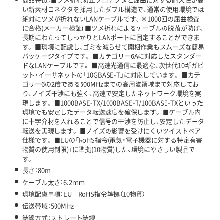
い新素材コネクタを採用したダブル構造で、通常の使用環境では
絶対にツメが折れないLANケーブルです。※1000回の屈曲検査
に合格(メーカー検証) ■ツメ折れによるケーブルの脱落が防げ、
長期にわたってしっかりとLANポートに固定することができま
す。 ■環境に配慮し、ゴミを減らせて開梱作業もスムーズな簡易
パッケージタイプです。 ■カテゴリー6Aに対応したスタンダー
ドなLANケーブルです。 ■高速光通信に最適な、次世代10ギガビ
ット・イーサネットの「10GBASE-T」に対応しています。 ■カテ
ゴリー6の2倍である500MHzまでの高周波領域まで対応してお
り、ノイズ干渉にも強く、高速で安定したネットワーク環境を実
現します。 ■1000BASE-TX/1000BASE-T/100BASE-TXといった
環境でも安定したデータ転送速度を確保します。 ■ケーブル内
に十字介材を入れることで信号の干渉を防止し、安定したデータ
転送を実現します。 ■ノイズの影響を受けにくいツイストペア
仕様です。 ■EUの「RoHS指令(電気・電子機器に対する特定有害
物質の使用制限)」に準拠(10物質)した、環境にやさしい製品で
す。
長さ：80m
ケーブル太さ：6.2ｍｍ
環境配慮事項：EU RoHS指令準拠（10物質）
伝送帯域：500MHz
結線方式：ストレート結線