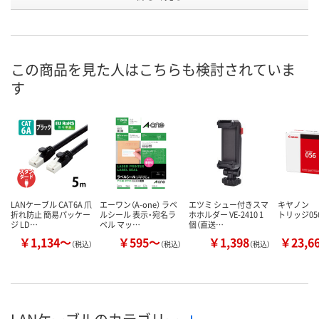
お申込番
WPW2340
X850867
X713342
号
3点
あり
在庫
この商品を見た人はこちらも検討されていま
す
8月9日（日）
8月9日（日）
お届け日
数量
数量
在庫切れです
（次回入荷日未定）
カゴへ
カ
LANケーブル CAT6A 爪
エーワン（A-one） ラベ
エツミ シュー付きスマ
キヤノン 
折れ防止 簡易パッケー
ルシール 表示・宛名ラ
ホホルダー VE-2410 1
トリッジ05
ジ LD…
ベル マッ…
個（直送…
￥1,134～
￥595～
￥1,398
￥23,6
（税込）
（税込）
（税込）