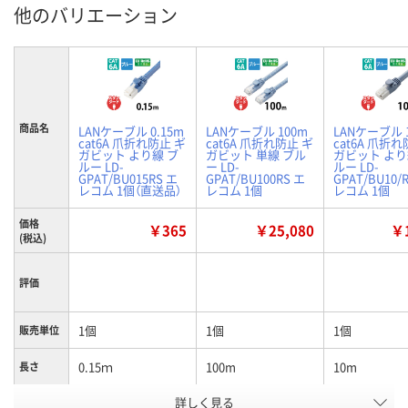
他のバリエーション
商品名
LANケーブル 0.15m
LANケーブル 100m
LANケーブル 
cat6A 爪折れ防止 ギ
cat6A 爪折れ防止 ギ
cat6A 爪折れ
ガビット より線 ブ
ガビット 単線 ブル
ガビット より
ルー LD-
ー LD-
ルー LD-
GPAT/BU015RS エ
GPAT/BU100RS エ
GPAT/BU10/
レコム 1個（直送品）
レコム 1個
レコム 1個
価格
￥365
￥25,080
￥1
(税込)
評価
1個
1個
1個
販売単位
0.15ｍ
100m
10m
長さ
詳しく見る
ブルー
ブルー
ブルー
カラー