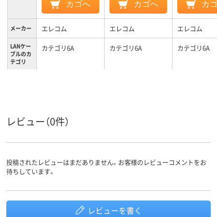
カゴへ
カゴへ
カ
エレコム
エレコム
エレコム
メーカー
LANケー
カテゴリ6A
カテゴリ6A
カテゴリ6A
ブルのカ
テゴリ
カラーグ
ブルー系
ブルー系
ブルー系
ループ
LANケー
ストレート結線
ストレート結線
ストレート結
ブルの結
線方式
レビュー（0件）
投稿されたレビューはまだありません。お客様のレビューコメントをお
待ちしています。
レビューを書く