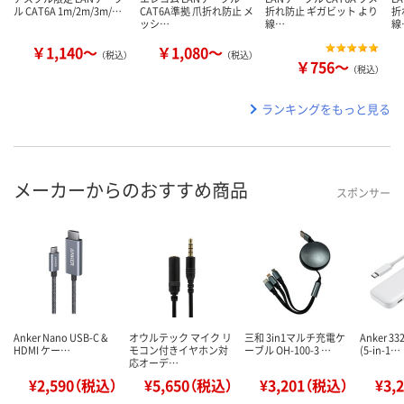
ル CAT6A 1m/2m/3m/…
CAT6A準拠 爪折れ防止 メ
折れ防止 ギガビット より
折
ッシ…
線…
線
￥1,140～
￥1,080～
（税込）
（税込）
￥756～
（税込）
ランキングをもっと見る
メーカーからのおすすめ商品
スポンサー
Anker Nano USB-C &
オウルテック マイク リ
三和 3in1マルチ充電ケ
Anker 33
HDMI ケー…
モコン付きイヤホン対
ーブル OH-100-3 …
(5-in-1…
応オーデ…
¥2,590（税込）
¥5,650（税込）
¥3,201（税込）
¥3,