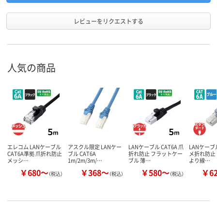
レビューをリクエストする
人気の商品
エレコム LANケーブル
アスクル限定 LANケー
LANケーブル CAT6A 爪
LANケーブル
CAT6A準拠 爪折れ防止
ブル CAT6A
折れ防止 フラットケー
メ折れ防止
メッシ…
1m/2m/3m/…
ブル 薄…
より線…
￥680～
￥368～
￥580～
￥6
（税込）
（税込）
（税込）