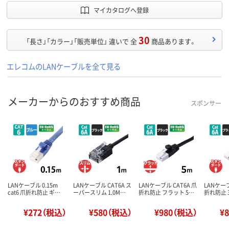
マイカタログへ登録
30
「長さ」「カラー」「販売単位」 違いで 全
商品あります。
エレコムのLANケーブルを全て見る
メーカーからのおすすめ商品
スポンサー
LANケーブル 0.15m
LANケーブル CAT6A ス
LANケーブル CAT6A 爪
LANケーブ
cat6 爪折れ防止 ギ…
ーパースリム 1.0M…
折れ防止 フラット 5…
折れ防止 
¥272（税込）
¥580（税込）
¥980（税込）
¥