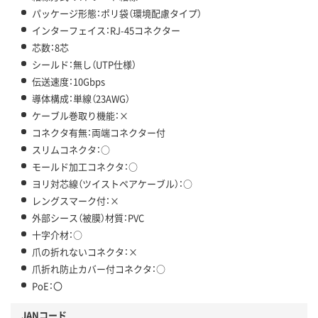
パッケージ形態：ポリ袋（環境配慮タイプ）
インターフェイス：RJ-45コネクター
芯数：8芯
シールド：無し（UTP仕様）
伝送速度：10Gbps
導体構成：単線（23AWG）
ケーブル巻取り機能：×
コネクタ有無：両端コネクター付
スリムコネクタ：○
モールド加工コネクタ：○
ヨリ対芯線（ツイストペアケーブル）：○
レングスマーク付：×
外部シース（被膜）材質：PVC
十字介材：○
爪の折れないコネクタ：×
爪折れ防止カバー付コネクタ：○
PoE：〇
JANコード