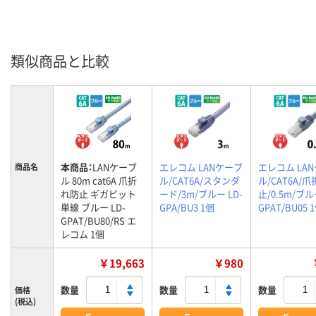
類似商品と比較
本商品：
LANケーブ
エレコム LANケーブ
エレコム LA
商品名
ル 80m cat6A 爪折
ル/CAT6A/スタンダ
ル/CAT6A/
れ防止 ギガビット
ード/3m/ブルー LD-
止/0.5m/ブル
単線 ブルー LD-
GPA/BU3 1個
GPAT/BU05 
GPAT/BU80/RS エ
レコム 1個
￥19,663
￥980
数量
数量
数量
価格
(税込)