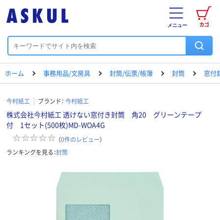
カゴ
メニュー
ホーム
事務用品/文房具
封筒/伝票/帳簿
封筒
窓付
今村紙工
ブランド：
今村紙工
株式会社今村紙工 透けない窓付き封筒 角20 グリーンテープ
付 1セット(500枚)MD-WOA4G
（
0
件のレビュー
）
ランキングを見る：
封筒