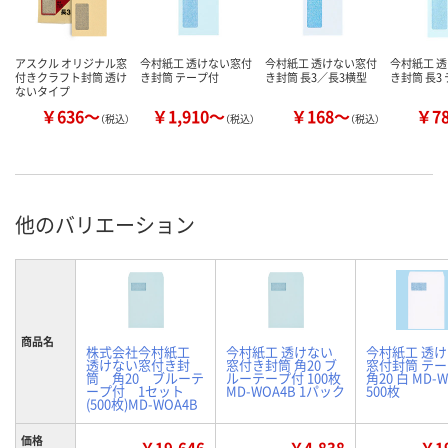
アスクル オリジナル窓
今村紙工 透けない窓付
今村紙工 透けない窓付
今村紙工 
付きクラフト封筒 透け
き封筒 テープ付
き封筒 長3／長3横型
き封筒 長3
ないタイプ
￥636～
￥1,910～
￥168～
￥7
（税込）
（税込）
（税込）
他のバリエーション
商品名
株式会社今村紙工
今村紙工 透けない
今村紙工 透
透けない窓付き封
窓付き封筒 角20 ブ
窓付封筒 テ
筒 角20 ブルーテ
ルーテープ付 100枚
角20 白 MD-
ープ付 1セット
MD-WOA4B 1パック
500枚
(500枚)MD-WOA4B
価格
￥19,646
￥4,838
￥19