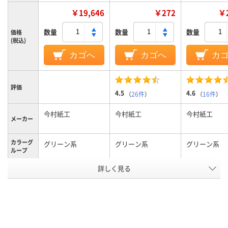
￥19,646
￥272
￥2
数量
数量
数量
価格
(税込)
カゴへ
カゴへ
カ
評価
4.5
4.6
（
26件
）
（
16件
）
今村紙工
今村紙工
今村紙工
メーカー
カラーグ
グリーン系
グリーン系
グリーン系
ループ
テープ/接
詳しく見る
テープ付
テープなし
テープなし
着
なし
なし
なし
〒枠
あり
あり
あり
窓の有無