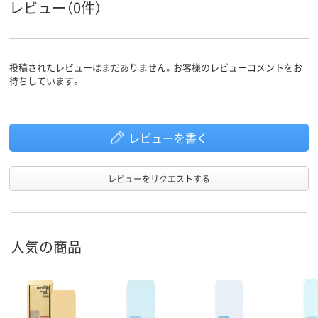
レビュー（0件）
留め具の
なし
なし
なし
有無
封筒裏面
センター貼り
センター貼り
センター貼り
の貼り方
投稿されたレビューはまだありません。お客様のレビューコメントをお
アスクル
待ちしています。
商品環境
スコア
レビューを書く
レビューをリクエストする
人気の商品