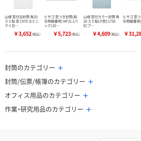
山櫻 窓付白封筒 角20
ヒサゴ 窓つき封筒(給
山櫻 窓付カラー封筒 角
ヒサゴ 窓つ
スミ貼 窓 C970 ヨミニ
与明細書用) MF31 1パ
20 スミ貼LP窓C1750
与明細書用
クイ白…
ック(10…
ECブ…
￥3,652
￥5,723
￥4,609
￥31,2
（税込）
（税込）
（税込）
封筒のカテゴリー
封筒/伝票/帳簿のカテゴリー
オフィス用品のカテゴリー
作業・研究用品のカテゴリー