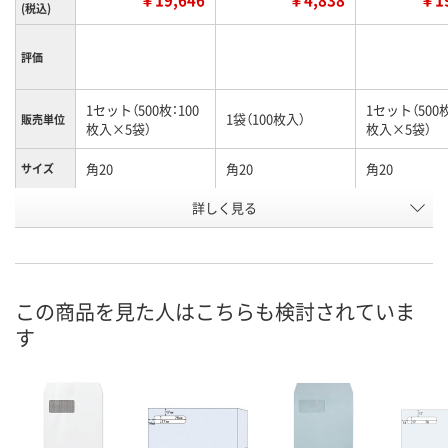
(税込)
評価
1セット（500枚：100
1セット（500枚
1袋（100枚入）
販売単位
枚入×5袋）
枚入×5袋）
角20
角20
角20
サイズ
詳しく見る
ブルー
ブルー
白
カラー
お申込番
X856306
X760226
5439378
号
あり
あり
あり
在庫
この商品を見た人はこちらも検討されていま
す
8月9日（日）
8月9日（日）
8月9日（日）
お届け日
数量
数量
数量
カゴへ
カゴへ
カ