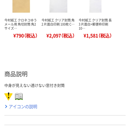
今村紙工 クロネコゆう
今村紙工 クリア封筒 角
今村紙工 クリア封筒 長
メール用 角切封筒 角2
2 片面白印刷 100枚 C…
3 片面白+郵便枠印刷
サイズ…
10…
¥790（税込）
¥2,097（税込）
¥1,581（税込）
商品説明
中身が見えない透けない窓付き封筒
アイコンの説明