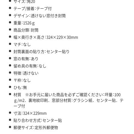
サイズ：角20
テープ/接着：テープ付
デザイン：透けない窓付き封筒
重量：1526ｇ
商品分類：封筒
幅×奥行き×高さ：324×229×30mm
マチ：なし
封筒裏面の貼り方：センター貼り
窓の有無：あり
留め具の有無：なし
特徴：透けない
〒枠：なし
ひも：無
材質 ※お手元に届いた商品を必ずご確認ください：坪量：100
ｇ/m2．裏地紋印刷．窓部分材質：グラシン紙．センター貼．テ
ープ付
寸法：324×229mm
貼り合わせ方式：センター貼
郵便サイズ：定形外郵便物