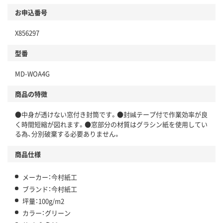
お申込番号
X856297
型番
MD-WOA4G
商品の特徴
●中身が透けない窓付き封筒です。●封緘テープ付で作業効率が良
く時間短縮が図れます。●窓部分の材質はグラシン紙を使用してい
る為、分別破棄する必要ありません。
商品仕様
メーカー：今村紙工
ブランド：今村紙工
坪量：100g/m2
カラー：グリーン