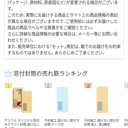
パッケージ、原材料、原産国など）が変更される場合がございま
す。
このため、実際にお届けする商品とサイト上の商品情報の表記
が異なる場合がございますので、ご使用前には必ずお届けした
商品の商品ラベルや注意書きをご確認ください。
さらに詳細な商品情報が必要な場合は、メーカー等にお問い合
わせください。
また、販売単位における「セット」表記は、箱でのお届けをお約束
するものではありません。あらかじめご了承ください。
窓付封筒の売れ筋ランキング
アスクル オリジナル窓付
今村紙工 透けない窓付き
今村紙工 透けない窓付き
今
きクラフト封筒 透けない
封筒 テープ付
封筒 長3／長3横型
封