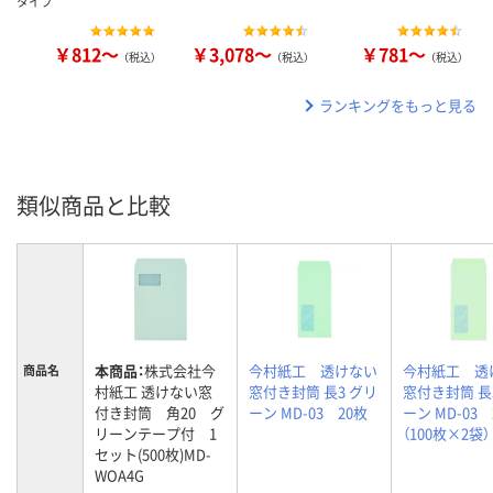
タイプ
￥812～
￥3,078～
￥781～
（税込）
（税込）
（税込）
ランキングをもっと見る
類似商品と比較
本商品：
株式会社今
今村紙工 透けない
今村紙工 透
商品名
村紙工 透けない窓
窓付き封筒 長3 グリ
窓付き封筒 長
付き封筒 角20 グ
ーン MD-03 20枚
ーン MD-03 
リーンテープ付 1
（100枚×2袋）
セット(500枚)MD-
WOA4G