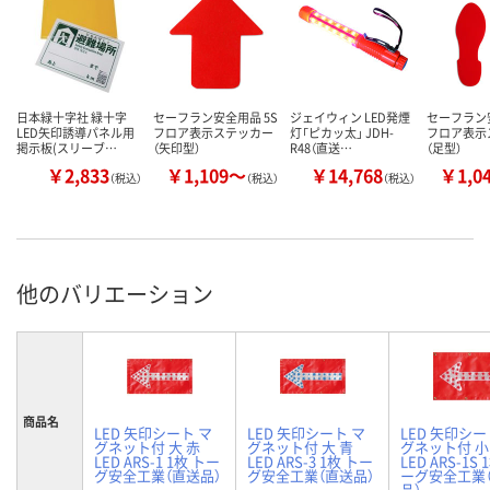
日本緑十字社 緑十字
セーフラン安全用品 5S
ジェイウィン LED発煙
セーフラン安
LED矢印誘導パネル用
フロア表示ステッカー
灯「ピカッ太」 JDH-
フロア表示
掲示板(スリーブ…
（矢印型）
R48（直送…
（足型）
￥2,833
￥1,109～
￥14,768
￥1,0
（税込）
（税込）
（税込）
他のバリエーション
商品名
LED 矢印シート マ
LED 矢印シート マ
LED 矢印シー
グネット付 大 赤
グネット付 大 青
グネット付 小
LED ARS-1 1枚 トー
LED ARS-3 1枚 トー
LED ARS-1S 
グ安全工業（直送品）
グ安全工業（直送品）
ーグ安全工業
品）