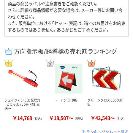
商品の商品ラベルや注意書きをご確認ください。
さらに詳細な商品情報が必要な場合は、メーカー等にお問い合
わせください。
また、販売単位における「セット」表記は、箱でのお届けをお約束
するものではありません。あらかじめご了承ください。
方向指示板/誘導標の売れ筋ランキング
ジェイウィン LED発煙灯
トーアン 矢印板
グリーンクロス LED矢印
「ピカッ太」 JDH-R48（直
板
送…
￥14,768
￥18,507～
￥42,543～
（税込）
（税込）
（税込）
ランキングをもっと見る