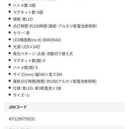
ハトメ数：6個
マグネット数：6個
規格：青LED
点灯時間：約100時間（連続・アルカリ乾電池使用時）
カラー：青
LED輝度数(mcd)：8000(MAX)
光源：LED×24灯
発光パターン：点滅・流動切り替え式
マグネット数(個)：6
ハトメ数(個)：6
サイズ(mm)：幅540×高さ395
連続点灯時間(時間)：約100(アルカリ乾電池使用時)
仕様：青LED、単3乾電池×3本
サイズ：小
JANコード
4571296759232