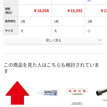
価格
￥18,058
￥16,592
￥12
(税込)
1枚
1枚
1枚
販売単位
大
大
小
サイズ
詳しく見る
赤
青
赤
カラー
お申込番
X856916
X856925
X856926
号
直送品
直送品
直送品
在庫
この商品を見た人はこちらも検討されていま
す
お届け日
メーカー都合により
お取り扱い終了しま
メーカー都合
販売停止中です
した
販売停止中で