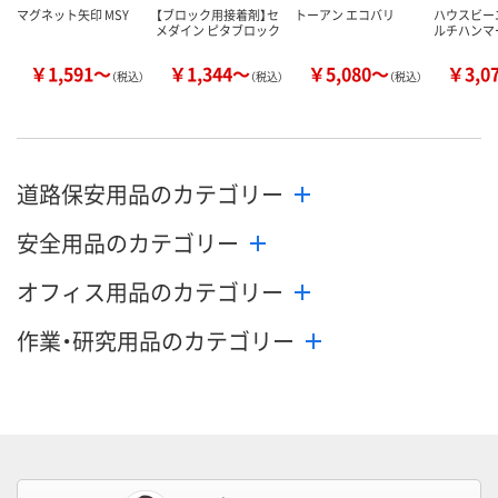
マグネット矢印 MSY
【ブロック用接着剤】セ
トーアン エコバリ
ハウスビーエ
メダイン ピタブロック
ルチハンマ
￥1,591～
￥1,344～
￥5,080～
￥3,0
（税込）
（税込）
（税込）
道路保安用品のカテゴリー
安全用品のカテゴリー
オフィス用品のカテゴリー
作業・研究用品のカテゴリー