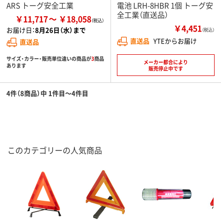
ARS トーグ安全工業
電池 LRH-8HBR 1個 トーグ安
全工業（直送品）
￥11,717
￥18,058
￥4,451
お届け日：
8月26日（水）まで
（税込）
直送品
YTEからお届け
直送品
サイズ・カラー・販売単位違いの商品が
3
商品
メーカー都合により
あります
販売停止中です
4件（8商品）中 1件目～4件目
このカテゴリーの人気商品