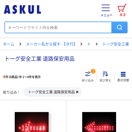
カゴ
メニュー
ホーム
メーカー名から探す - 【タ行】
ト
トーグ安全工業
トーグ安全工業 道路保安用品
1
4
件（8商品）中 1～4件を表示
表示切替
絞り込み
並び替え
トーグ安全工業 道路保安用品
絞り込み