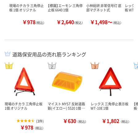
現場のチカラ 三角停止
【標識】エーモン 三角停
小林総研 非常信号灯 底
レックス
板 1個 オリジナル
止板 6640 1個
部マグネット式
板 WT-1
￥978
￥2,640
￥1,498～
￥
（税込）
（税込）
（税込）
道路保安用品の売れ筋ランキング
現場のチカラ 三角停止板
マイスト MYST 反射道路
レックス 三角停止表示板
【
1個 オリジナル
鋲(イエロー) 5520 1個 …
WT-10E 1個
板 
￥630
￥1,802
(
3件
)
（税込）
（税込）
￥978
（税込）