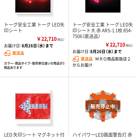
トーグ安全工業 トーグ LED矢
トーグ安全工業 トーグ LED矢
印シート
印シート大 赤 ARS-1 1枚 854-
7506（直送品）
￥22,710
（税込）
￥22,710
お届け日：
8月26日（水）まで
（税込）
お届け日：
8月26日（水）まで
直送品
直送品
ＭＲＯ商品取扱店２
カラー・商品タイプ・販売単位違いの商品が
3
からお届け
商品あります
LED 矢印シート マグネット付
ハイパワーLED路面警告灯 赤