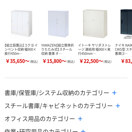
【組立設置込】コクヨ イ
YAMAZEN【組立簡単折
イトーキ サリダストレ
ナイキ NAI
ンベント収納 幅900×
りたたみ式】スチール
ージ 連結用 幅900×奥
CWS型 ス
奥行450m…
収納 書庫 オ…
行450mm…
書庫(3…
￥35,650～
￥15,800～
￥22,500～
￥83,
（税込）
（税込）
（税込）
書庫/保管庫/システム収納のカテゴリー
スチール書庫/キャビネットのカテゴリー
オフィス用品のカテゴリー
作業・研究用品のカテゴリー