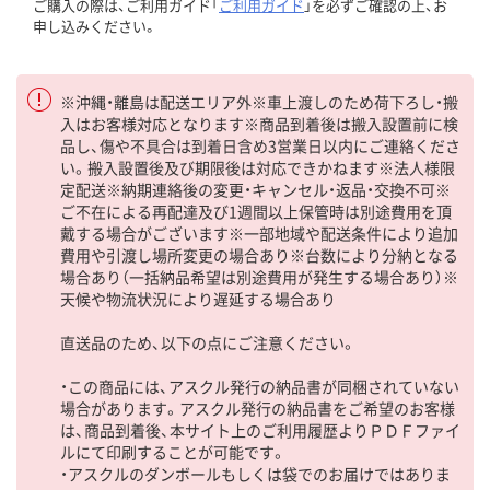
ご購入の際は、ご利用ガイド「
ご利用ガイド
」を必ずご確認の上、お
申し込みください。
※沖縄・離島は配送エリア外※車上渡しのため荷下ろし・搬
入はお客様対応となります※商品到着後は搬入設置前に検
品し、傷や不具合は到着日含め3営業日以内にご連絡くださ
い。搬入設置後及び期限後は対応できかねます※法人様限
定配送※納期連絡後の変更・キャンセル・返品・交換不可※
ご不在による再配達及び1週間以上保管時は別途費用を頂
戴する場合がございます※一部地域や配送条件により追加
費用や引渡し場所変更の場合あり※台数により分納となる
場合あり（一括納品希望は別途費用が発生する場合あり）※
天候や物流状況により遅延する場合あり
直送品のため、以下の点にご注意ください。
・この商品には、アスクル発行の納品書が同梱されていない
場合があります。アスクル発行の納品書をご希望のお客様
は、商品到着後、本サイト上のご利用履歴よりＰＤＦファイ
ルにて印刷することが可能です。
・アスクルのダンボールもしくは袋でのお届けではありま