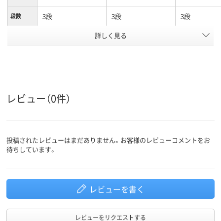
3段
3段
3段
段数
詳しく見る
引違い扉タイプ
引違い扉タイプ
引違い扉タイ
商品区分
カラーグ
ホワイト系
ホワイト系
ホワイト系
ループ
設置タイ
上置き・下置き兼用
上置き・下置き兼用
プ
レビュー（0件）
シリンダー錠
シリンダー錠
シリンダー錠
施錠方法
アスクル
商品環境
60
スコア
投稿されたレビューはまだありません。お客様のレビューコメントをお
待ちしています。
レビューを書く
レビューをリクエストする