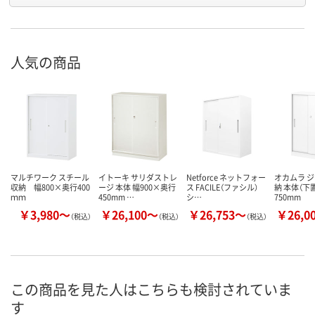
人気の商品
マルチワーク スチール
イトーキ サリダストレ
Netforce ネットフォー
オカムラ 
収納 幅800×奥行400
ージ 本体 幅900×奥行
ス FACILE（ファシル）
納 本体（下
ｍｍ
450mm …
シ…
750mm
￥3,980～
￥26,100～
￥26,753～
￥26,0
（税込）
（税込）
（税込）
この商品を見た人はこちらも検討されていま
す