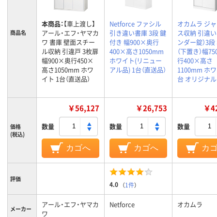
本商品：
【車上渡し】
Netforce ファシル
オカムラ ジ
アール・エフ・ヤマカ
引き違い書庫 3段 鍵
ス収納 引違い
商品名
ワ 書庫 壁面スチー
付き 幅900×奥行
ンダー錠）3段
ル収納 引違戸 3枚扉
400×高さ1050mm
（下置き）幅75
幅900×奥行450×
ホワイト(リニュー
行400×高さ
高さ1050mm ホワ
アル品) 1台（直送品）
1100mm ホワ
イト 1台（直送品）
台 オリジナル
￥56,127
￥26,753
￥42
数量
数量
数量
価格
(税込)
カゴへ
カゴへ
カ
評価
4.0
（
1件
）
アール・エフ・ヤマカ
Netforce
オカムラ
メーカー
ワ