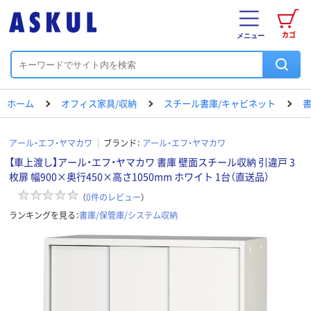
カゴ
メニュー
ホーム
オフィス家具/収納
スチール書庫/キャビネット
書
アール・エフ・ヤマカワ
ブランド：
アール・エフ・ヤマカワ
【車上渡し】アール・エフ・ヤマカワ 書庫 壁面スチール収納 引違戸 3
枚扉 幅900×奥行450×高さ1050mm ホワイト 1台（直送品）
（
0
件のレビュー
）
ランキングを見る：
書庫/保管庫/システム収納