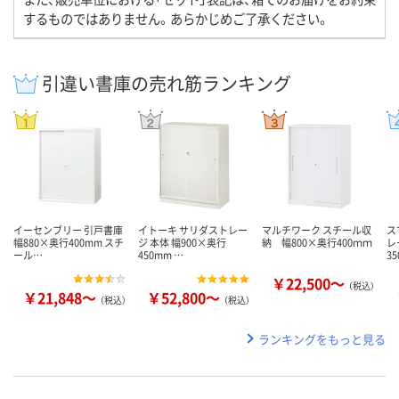
するものではありません。あらかじめご了承ください。
引違い書庫の売れ筋ランキング
イーセンブリー 引戸書庫
イトーキ サリダストレー
マルチワーク スチール収
ス
幅880×奥行400mm スチ
ジ 本体 幅900×奥行
納 幅800×奥行400ｍｍ
レ
ール…
450mm …
3
￥22,500～
（税込）
￥21,848～
￥52,800～
（税込）
（税込）
ランキングをもっと見る