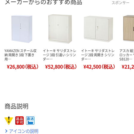
メーカーからのおすすめ商品
スポンサー
YAMAZEN スチール収
イトーキ サリダストレ
イトーキ サリダストレ
アスカ 組
納 両開き 3段 下置き
ージ 3段 引違い シリン
ージ 2段 両開き シリン
ロッカー
用…
ダー…
ダー…
SB120…
¥26,800（税込）
¥52,800（税込）
¥42,500（税込）
¥21,
商品説明
アイコンの説明