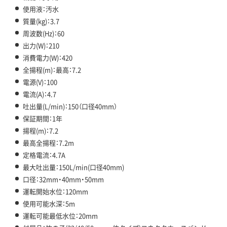
使用液：汚水
質量(kg)：3.7
周波数(Hz)：60
出力(W)：210
消費電力(W)：420
全揚程(m)：最高：7.2
電源(V)：100
電流(A)：4.7
吐出量(L/min)：150（口径40mm）
保証期間：1年
揚程(m)：7.2
最高全揚程：7.2m
定格電流：4.7A
最大吐出量：150L/min(口径40mm)
口径：32mm・40mm・50mm
運転開始水位：120mm
使用可能水深：5m
運転可能最低水位：20mm