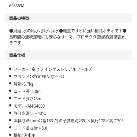
698353A
商品の特徴
●用途：水の給水、排水、灌水●軽量でサビに強い樹脂ボディです●
長時間の連続運転にも安心なサーマルプロテクタ(過熱保護装置)付
きです
商品仕様
メーカー：京セラ インダストリアルツールズ
ブランド：KYOCERA（京セラ）
質量：3.7kg
コード長：5.0m
コード長さ：5m
モデル：AMG4000
許容水温：5～40℃
本体寸法（mm）：幅183（竹の子装着時235）×奥行178×高さ305
コード長さ(m)：5.0
機能：汚水用