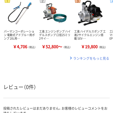
パーマンコーポレーショ
工進 エンジンポンプ ハイ
工進 ハイデルスポンプ 工
工
ン 電動式アドブルー用ポ
デルスポンプ 口径25ミリ
進2サイクルエンジン搭
マ
ンプ 20L用…
2サイ…
載 SEV-…
EP
￥4,706
￥52,800～
￥19,800
（税込）
（税込）
（税込）
ランキングをもっと見る
レビュー（0件）
投稿されたレビューはまだありません。お客様のレビューコメントをお
待ちしています。