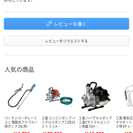
レビューを書く
レビューをリクエストする
人気の商品
パーマンコーポレーシ
工進 エンジンポンプ ハ
工進 ハイデルスポンプ
工進 電気
ョン 電動式アドブルー
イデルスポンプ 口径25
工進2サイクルエンジ
ママオート
用ポンプ 20L用…
ミリ ミニ4…
ン搭載 SEV-…
ク用 EP-1…