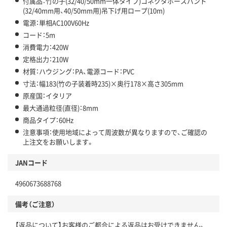
付属品：竹の子(32/40/50mm一体タイプ)コネクタホースバンド
(32/40mm用、40/50mm用)吊下げ用ロープ(10m)
電源：単相AC100V60Hz
コード：5m
消費電力：420W
定格出力：210W
材質：ハウジング：PA、電源コード：PVC
寸法：幅183(竹の子装着時235)×奥行178×高さ305mm
原産国：イタリア
最大通過粒径(直径)：8mm
商品タイプ：60Hz
注意事項：使用地域によって周波数が異なりますので、ご確認の
上注文をお願いします。
JANコード
4960673688768
備考（ご注意）
【返品について】お客様のご都合による返品はお受けできません。