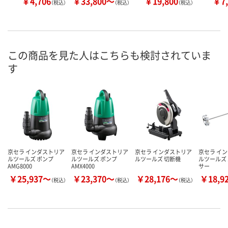
￥4,706
￥33,800～
￥19,800
￥7,
（税込）
（税込）
（税込）
この商品を見た人はこちらも検討されていま
す
京セラ インダストリア
京セラ インダストリア
京セラ インダストリア
京セラ イ
ルツールズ ポンプ
ルツールズ ポンプ
ルツールズ 切断機
ルツールズ
AMG8000
AMX4000
サー
￥25,937～
￥23,370～
￥28,176～
￥18,9
（税込）
（税込）
（税込）