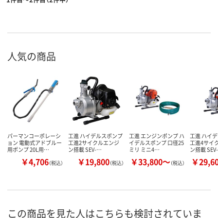
人気の商品
パーマンコーポレーシ
工進 ハイデルスポンプ
工進 エンジンポンプ ハ
工進 ハイ
ョン 電動式アドブルー
工進2サイクルエンジ
イデルスポンプ 口径25
工進4サイ
用ポンプ 20L用…
ン搭載 SEV-…
ミリ ミニ4…
ン搭載 SEV
￥4,706
￥19,800
￥33,800～
￥29,6
（税込）
（税込）
（税込）
この商品を見た人はこちらも検討されていま