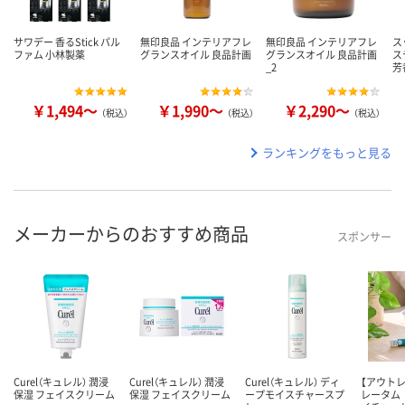
サワデー 香るStick パル
無印良品 インテリアフレ
無印良品 インテリアフレ
ス
ファム 小林製薬
グランスオイル 良品計画
グランスオイル 良品計画
ス
_2
芳
￥1,494～
￥1,990～
￥2,290～
（税込）
（税込）
（税込）
ランキングをもっと見る
メーカーからのおすすめ商品
スポンサー
Curel（キュレル） 潤浸
Curel（キュレル） 潤浸
Curel（キュレル） ディ
【アウト
保湿 フェイスクリーム
保湿 フェイスクリーム
ープモイスチャースプ
レータム