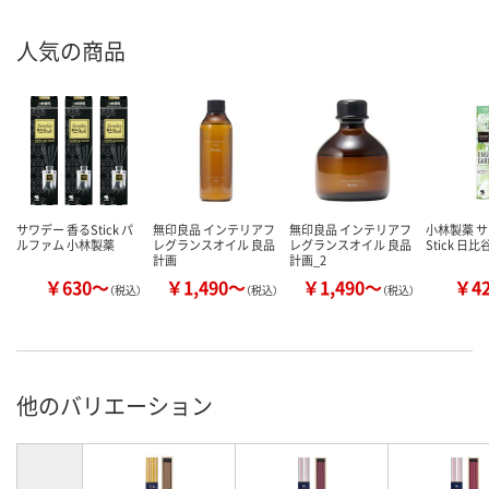
人気の商品
サワデー 香るStick パ
無印良品 インテリアフ
無印良品 インテリアフ
小林製薬 
ルファム 小林製薬
レグランスオイル 良品
レグランスオイル 良品
Stick 日
計画
計画_2
￥630～
￥1,490～
￥1,490～
￥4
（税込）
（税込）
（税込）
他のバリエーション