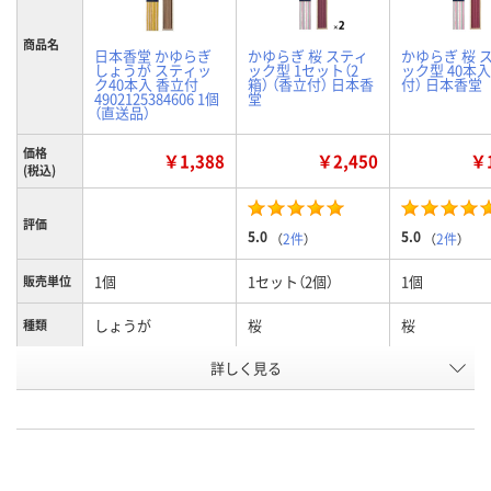
商品名
日本香堂 かゆらぎ
かゆらぎ 桜 スティ
かゆらぎ 桜 
しょうが スティッ
ック型 1セット（2
ック型 40本入
ク40本入 香立付
箱） （香立付） 日本香
付） 日本香堂
4902125384606 1個
堂
（直送品）
価格
￥1,388
￥2,450
￥1
(税込)
評価
5.0
5.0
（
2件
）
（
2件
）
1個
1セット（2個）
1個
販売単位
しょうが
桜
桜
種類
お申込番
詳しく見る
AWA2838
AW69704
AW69699
号
直送品
2点
5点
在庫
8月27日（木）まで
8月8日（土）
8月8日（土）
お届け日