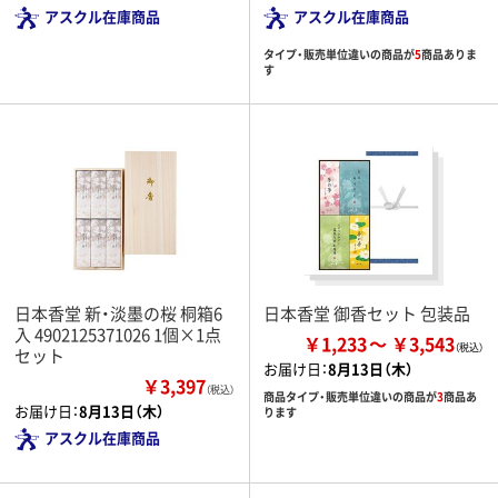
アスクル在庫商品
アスクル在庫商品
タイプ・販売単位違いの商品が
5
商品ありま
す
日本香堂 新・淡墨の桜 桐箱6
日本香堂 御香セット 包装品
入 4902125371026 1個×1点
￥1,233
￥3,543
セット
お届け日：
8月13日（木）
￥3,397
（税込）
商品タイプ・販売単位違いの商品が
3
商品あ
お届け日：
8月13日（木）
ります
アスクル在庫商品