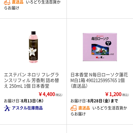
直送品
いろどり生活百貨か
らお届け
エステバン ネロリ フレグラ
日本香堂 N毎日ローソク蓮花
ンスリフィル 芳香剤 詰め替
M白1箱 4902125995765 1個
え 250mL 1個 日本香堂
（直送品）
￥4,400
￥1,200
（税込）
（税込）
お届け日：
8月13日（木）
お届け日：
8月28日（金）まで
アスクル在庫商品
直送品
いろどり生活百貨か
らお届け