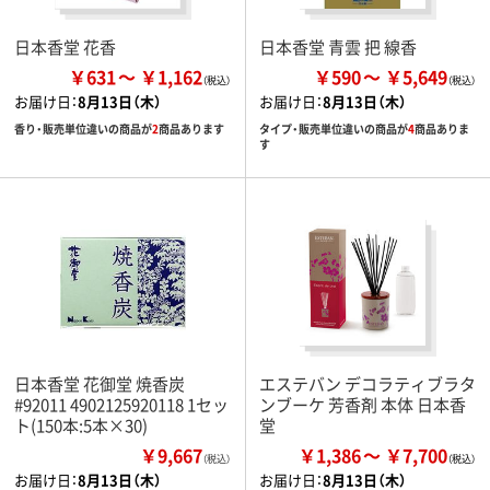
日本香堂 花香
日本香堂 青雲 把 線香
￥631
￥1,162
￥590
￥5,649
お届け日：
8月13日（木）
お届け日：
8月13日（木）
香り・販売単位違いの商品が
2
商品あります
タイプ・販売単位違いの商品が
4
商品ありま
す
日本香堂 花御堂 焼香炭
エステバン デコラティブラタ
#92011 4902125920118 1セッ
ンブーケ 芳香剤 本体 日本香
ト(150本:5本×30)
堂
￥9,667
￥1,386
￥7,700
（税込）
お届け日：
8月13日（木）
お届け日：
8月13日（木）