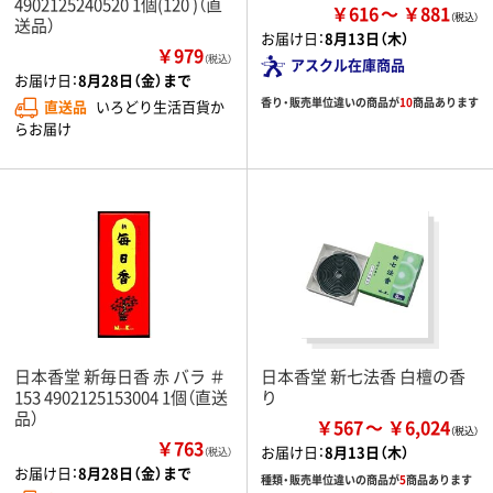
4902125240520 1個(120 )（直
￥616
￥881
送品）
お届け日：
8月13日（木）
￥979
（税込）
アスクル在庫商品
お届け日：
8月28日（金）まで
香り・販売単位違いの商品が
10
商品あります
直送品
いろどり生活百貨か
らお届け
日本香堂 新毎日香 赤 バラ ＃
日本香堂 新七法香 白檀の香
153 4902125153004 1個（直送
り
品）
￥567
￥6,024
￥763
お届け日：
8月13日（木）
（税込）
お届け日：
8月28日（金）まで
種類・販売単位違いの商品が
5
商品あります