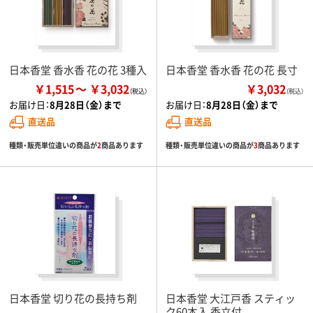
日本香堂 香水香 花の花 3種入
日本香堂 香水香 花の花 長寸
￥1,515
￥3,032
￥3,032
（税込）
お届け日：
8月28日（金）まで
お届け日：
8月28日（金）まで
直送品
直送品
種類・販売単位違いの商品が
2
商品あります
種類・販売単位違いの商品が
3
商品あります
日本香堂 切り花の長持ち剤
日本香堂 大江戸香 スティッ
ク60本入 香立付