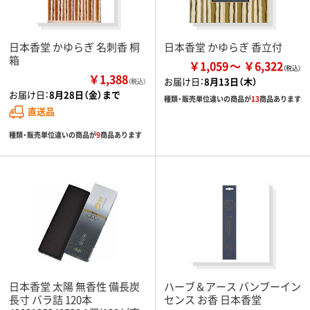
日本香堂 かゆらぎ 名刺香 桐
日本香堂 かゆらぎ 香立付
箱
￥1,059
￥6,322
￥1,388
お届け日：
8月13日（木）
（税込）
お届け日：
8月28日（金）まで
種類・販売単位違いの商品が
13
商品あります
直送品
種類・販売単位違いの商品が
9
商品あります
日本香堂 太陽 無香性 備長炭
ハーブ＆アース バンブーイン
長寸 バラ詰 120本
センス お香 日本香堂