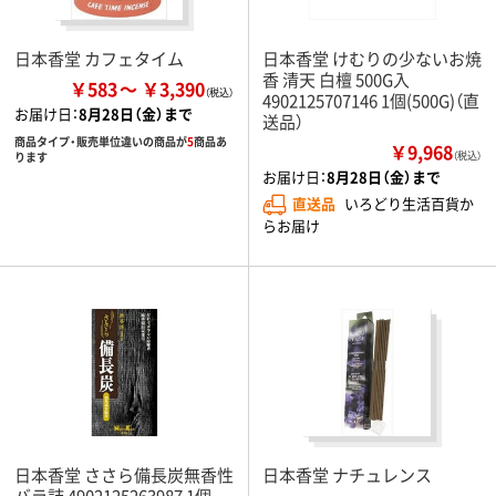
日本香堂 カフェタイム
日本香堂 けむりの少ないお焼
香 清天 白檀 500G入
￥583
￥3,390
4902125707146 1個(500G)（直
お届け日：
8月28日（金）まで
送品）
商品タイプ・販売単位違いの商品が
5
商品あ
￥9,968
ります
（税込）
お届け日：
8月28日（金）まで
直送品
いろどり生活百貨か
らお届け
日本香堂 ささら備長炭無香性
日本香堂 ナチュレンス
バラ詰 4902125263987 1個