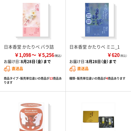
日本香堂 かたりべ バラ詰
日本香堂 かたりべ ミニ_1
￥1,098
￥5,256
￥620
（税込）
お届け日：
8月28日（金）まで
お届け日：
8月28日（金）まで
直送品
直送品
商品タイプ・販売単位違いの商品が
13
商品あ
種類・販売単位違いの商品が
4
商品あります
ります