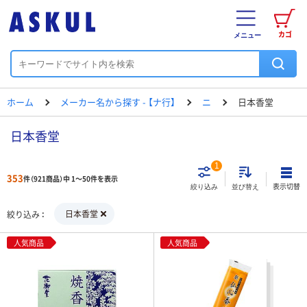
カゴ
メニュー
ホーム
メーカー名から探す - 【ナ行】
ニ
日本香堂
日本香堂
1
353
件（921商品）中 1～50件を表示
表示切替
絞り込み
並び替え
日本香堂
絞り込み
人気商品
人気商品