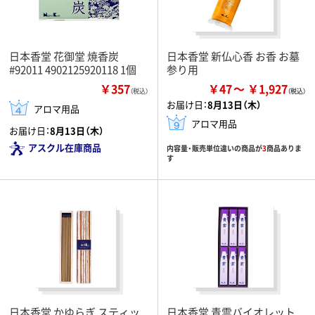
日本香堂 花御堂 焼香炭
日本香堂 新仏心香 お香 お墓
#92011 4902125920118 1個
参り用
￥357
￥47
￥1,927
（税込）
お届け日：
8月13日（木）
アロマ用品
アロマ用品
お届け日：
8月13日（木）
アスクル在庫商品
内容量・販売単位違いの商品が
3
商品ありま
す
日本香堂 かゆらぎ スティッ
日本香堂 青雲バイオレット