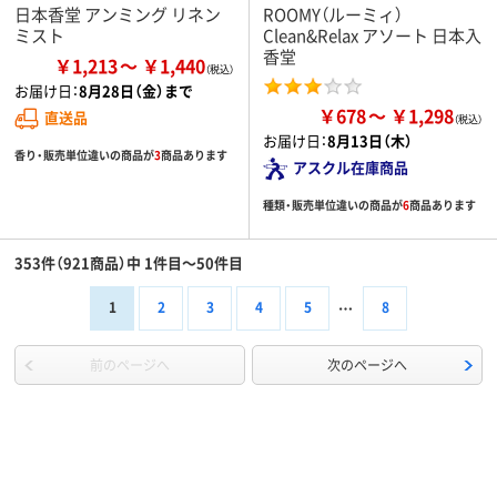
日本香堂 アンミング リネン
ROOMY（ルーミィ）
ミスト
Clean&Relax アソート 日本入
香堂
￥1,213
￥1,440
お届け日：
8月28日（金）まで
￥678
￥1,298
直送品
お届け日：
8月13日（木）
香り・販売単位違いの商品が
3
商品あります
アスクル在庫商品
種類・販売単位違いの商品が
6
商品あります
353件（921商品）中 1件目～50件目
1
2
3
4
5
8
前のページへ
次のページへ