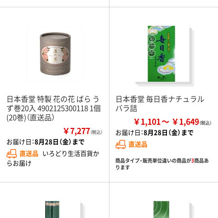
日本香堂 特製 花の花 ばら う
日本香堂 毎日香ナチュラル
ず巻20入 4902125300118 1個
バラ詰
(20巻)（直送品）
￥1,101
￥1,649
￥7,277
お届け日：
8月28日（金）まで
（税込）
お届け日：
8月28日（金）まで
直送品
直送品
いろどり生活百貨か
商品タイプ・販売単位違いの商品が
3
商品あ
らお届け
ります