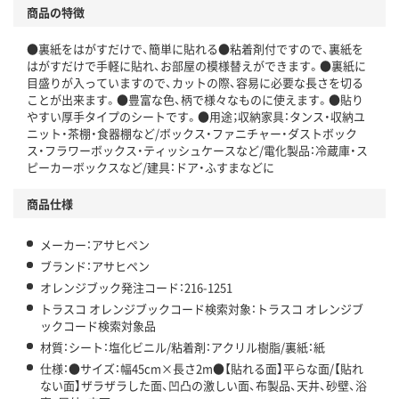
商品の特徴
●裏紙をはがすだけで、簡単に貼れる●粘着剤付ですので、裏紙を
はがすだけで手軽に貼れ、お部屋の模様替えができます。●裏紙に
目盛りが入っていますので、カットの際、容易に必要な長さを切る
ことが出来ます。●豊富な色、柄で様々なものに使えます。●貼り
やすい厚手タイプのシートです。●用途；収納家具：タンス・収納ユ
ニット・茶棚・食器棚など/ボックス・ファニチャー・ダストボック
ス・フラワーボックス・ティッシュケースなど/電化製品：冷蔵庫・ス
ピーカーボックスなど/建具：ドア・ふすまなどに
商品仕様
メーカー：アサヒペン
ブランド：アサヒペン
オレンジブック発注コード：216-1251
トラスコ オレンジブックコード検索対象：トラスコ オレンジブ
ックコード検索対象品
材質：シート：塩化ビニル/粘着剤：アクリル樹脂/裏紙：紙
仕様：●サイズ：幅45cm×長さ2m●【貼れる面】平らな面/【貼れ
ない面】ザラザラした面、凹凸の激しい面、布製品、天井、砂壁、浴