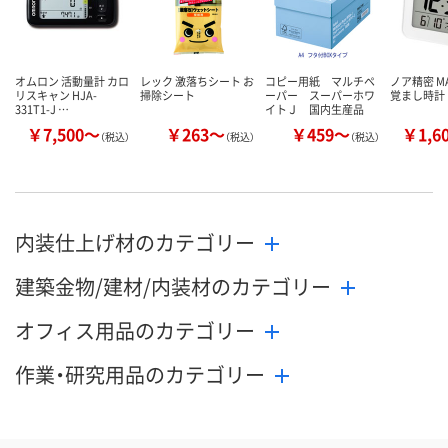
オムロン 活動量計 カロ
レック 激落ちシート お
コピー用紙 マルチペ
ノア精密 MA
リスキャン HJA-
掃除シート
ーパー スーパーホワ
覚まし時計
331T1-J …
イトＪ 国内生産品
￥7,500～
￥263～
￥459～
￥1,6
（税込）
（税込）
（税込）
内装仕上げ材のカテゴリー
建築金物/建材/内装材のカテゴリー
オフィス用品のカテゴリー
作業・研究用品のカテゴリー