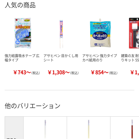
人気の商品
強力結露吸水テープ 広
アサヒペン 目かくし用
アサヒペン 強力タイプ
建築の友 
幅タイプ
シート
カベ紙用のり
りキット 552
￥743～
￥1,308～
￥854～
￥1,
（税込）
（税込）
（税込）
他のバリエーション