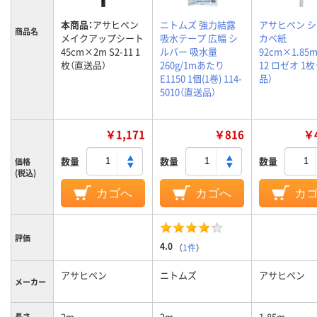
本商品：
アサヒペン
ニトムズ 強力結露
アサヒペン 
商品名
メイクアップシート
吸水テープ 広幅 シ
カベ紙
45cm×2m S2-11 1
ルバー 吸水量
92cm×1.85m
枚（直送品）
260g/1mあたり
12 ロゼオ 1
E1150 1個(1巻) 114-
品）
5010（直送品）
￥1,171
￥816
￥4
数量
数量
数量
価格
(税込)
カゴへ
カゴへ
カ
評価
4.0
（
1件
）
アサヒペン
ニトムズ
アサヒペン
メーカー
2m
2m
1.85m
長さ