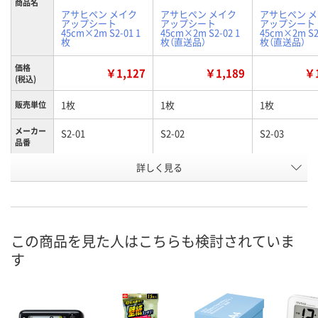
商品名
アサヒペン メイク
アサヒペン メイク
アサヒペン 
アップシート
アップシート
アップシート
45cm×2m S2-01 1
45cm×2m S2-02 1
45cm×2m S2
枚
枚（直送品）
枚（直送品）
価格
￥1,127
￥1,189
￥1
(税込)
1枚
1枚
1枚
販売単位
メーカー
S2-01
S2-02
S2-03
品番
お申込番
詳しく見る
X924343
X924342
X924345
号
あり
わずか
わずか
在庫
8月8日（土）
8月24日（月）
8月24日（月）
お届け日
この商品を見た人はこちらも検討されていま
す
数量
数量
数量
カゴへ
カゴへ
カ