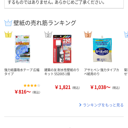
するものではありません。あらかじめご了承ください。
壁紙の売れ筋ランキング
強力結露吸水テープ 広幅
建築の友 耐水性壁紙のり
アサヒペン 強力タイプカ
菊
タイプ
キット 552005 1個
ベ紙用のり
せ
￥1,821
￥1,038～
（税込）
（税込）
￥816～
（税込）
ランキングをもっと見る