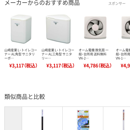
メーカーからのおすすめ商品
スポンサー
山崎産業 L・トイレコー
山崎産業 L・トイレコー
オーム電機 換気扇 一
オーム電機
ナー AL角型 サニタリ
ナー AL三角型 サニタ
般・台所用 送料無料
般・台所用
ーボ…
リー…
VN-2…
VN-1…
¥3,117（税込）
¥3,117（税込）
¥4,786（税込）
¥4,
類似商品と比較