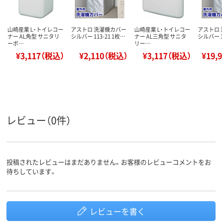
山崎産業 L・トイレコー
アストロ 洗濯機カバー
山崎産業 L・トイレコー
アストロ
ナー AL角型 サニタリ
シルバー 113-21 1枚…
ナー AL三角型 サニタ
シルバー 1
ーボ…
リー…
¥3,117（税込）
¥2,110（税込）
¥3,117（税込）
¥19,
レビュー（0件）
投稿されたレビューはまだありません。お客様のレビューコメントをお
待ちしています。
レビューを書く