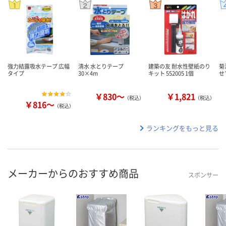
強力結露吸水テープ 広幅
清水 水とりテープ
建築の友 耐水性壁紙のり
菊
タイプ
30×4m
キット 552005 1個
せ
￥830～
￥1,821
（税込）
（税込）
￥816～
（税込）
ランキングをもっと見る
メーカーからのおすすめ商品
スポンサー