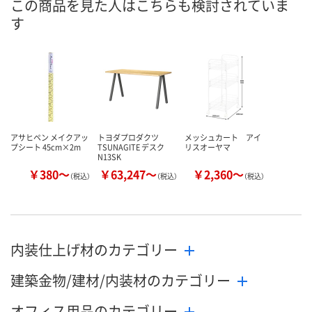
この商品を見た人はこちらも検討されていま
す
数量
数量
数量
カゴへ
カゴへ
カ
アサヒペン メイクアッ
トヨダプロダクツ
メッシュカート アイ
プシート 45cm×2m
TSUNAGITE デスク
リスオーヤマ
N13SK
￥380～
￥63,247～
￥2,360～
（税込）
（税込）
（税込）
内装仕上げ材のカテゴリー
建築金物/建材/内装材のカテゴリー
オフィス用品のカテゴリー