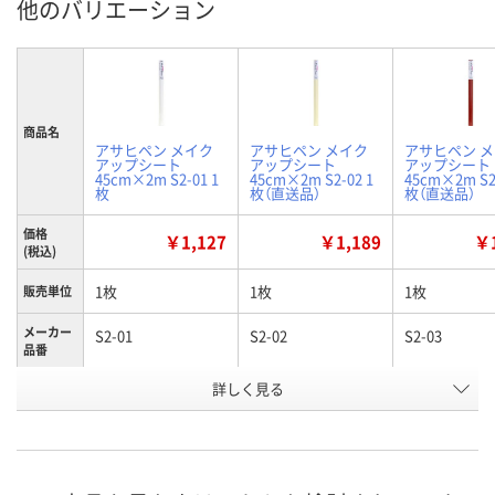
他のバリエーション
商品名
アサヒペン メイク
アサヒペン メイク
アサヒペン 
アップシート
アップシート
アップシート
45cm×2m S2-01 1
45cm×2m S2-02 1
45cm×2m S2
枚
枚（直送品）
枚（直送品）
価格
￥1,127
￥1,189
￥1
(税込)
1枚
1枚
1枚
販売単位
メーカー
S2-01
S2-02
S2-03
品番
お申込番
詳しく見る
X924343
X924342
X924345
号
あり
わずか
わずか
在庫
8月7日（金）
8月24日（月）
8月24日（月）
お届け日