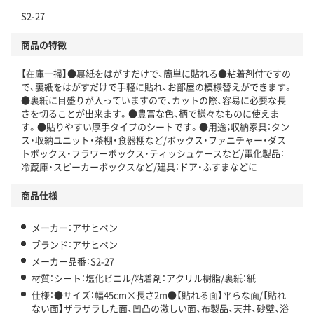
S2-27
商品の特徴
【在庫一掃】●裏紙をはがすだけで、簡単に貼れる●粘着剤付ですの
で、裏紙をはがすだけで手軽に貼れ、お部屋の模様替えができます。
●裏紙に目盛りが入っていますので、カットの際、容易に必要な長
さを切ることが出来ます。●豊富な色、柄で様々なものに使えま
す。●貼りやすい厚手タイプのシートです。●用途；収納家具：タン
ス・収納ユニット・茶棚・食器棚など/ボックス・ファニチャー・ダス
トボックス・フラワーボックス・ティッシュケースなど/電化製品：
冷蔵庫・スピーカーボックスなど/建具：ドア・ふすまなどに
商品仕様
メーカー：アサヒペン
ブランド：アサヒペン
メーカー品番：S2-27
材質：シート：塩化ビニル/粘着剤：アクリル樹脂/裏紙：紙
仕様：●サイズ：幅45cm×長さ2m●【貼れる面】平らな面/【貼れ
ない面】ザラザラした面、凹凸の激しい面、布製品、天井、砂壁、浴