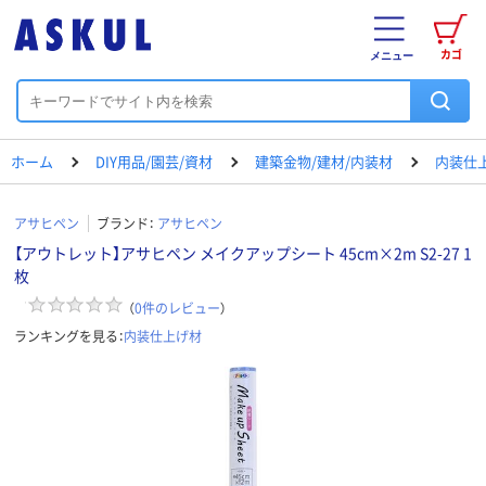
カゴ
メニュー
ホーム
DIY用品/園芸/資材
建築金物/建材/内装材
内装仕
アサヒペン
ブランド：
アサヒペン
【アウトレット】アサヒペン メイクアップシート 45cm×2m S2-27 1
枚
（
0
件のレビュー
）
ランキングを見る：
内装仕上げ材