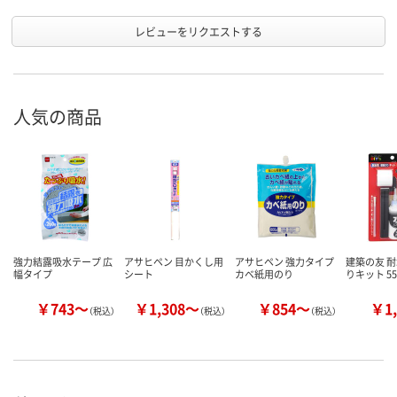
レビューをリクエストする
人気の商品
強力結露吸水テープ 広
アサヒペン 目かくし用
アサヒペン 強力タイプ
建築の友 
幅タイプ
シート
カベ紙用のり
りキット 552
￥743～
￥1,308～
￥854～
￥1,
（税込）
（税込）
（税込）