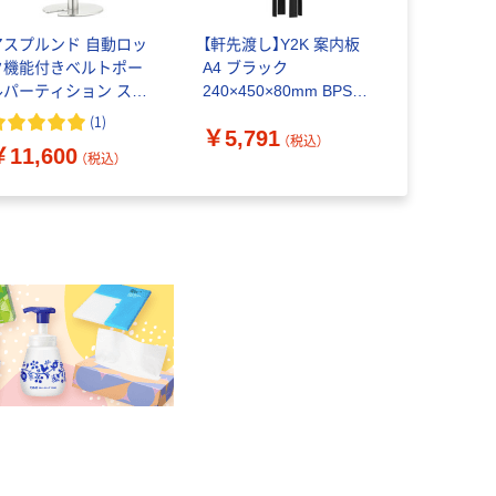
アスプルンド 自動ロッ
【軒先渡し】Y2K 案内板
ストア・エ
ク機能付きべルトポー
A4 ブラック
ルトパーテ
ルパーティション スタ
240×450×80mm BPSB-
ポップ立て 
ッキング レッド 1台（2
A4V-BK 1台（直送品）
6269-109
(
1
)
￥5,791
￥3,357
梱包）
送品）
（税込）
￥11,600
（税込）