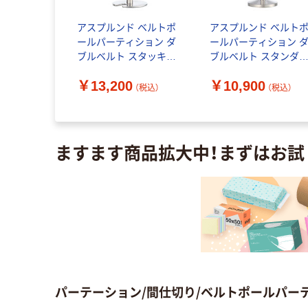
ストア・エキ
アスプルンド ベルトポ
アスプルンド ベルト
ルトパーテ
ールパーティション ダ
ールパーティション 
ポップ立
ブルベルト スタッキン
ブルベルト スタンダ
-2095 1個
グ シルバーベース ベル
ド シルバーベース ベ
￥13,200
￥10,900
ト：ブルー 1台（2梱包）
ト：レッド 1台（2梱包
（税込）
（税込）
（税込）
高さ864mm 自動ロック
ますます商品拡大中！まずはお試
パーテーション/間仕切り/ベルトポールパー