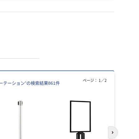
ページ：
1
／
2
ーテーション
”の検索結果
861
件
次のスライド