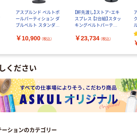
ポ
アスプルンド ベルトポ
【軒先渡し】ストア・エキ
ダ
ールパーティション ダ
スプレス 【2台組】スタッ
ー
ブルベルト スタンダー
キングベルトパーティ
ル
ド ブラックベース ベル
ション ブラックベース
￥10,900
￥23,734
）
ト：ブラック 1台（2梱
レッド 13706-818 1セ
（税込）
（税込）
包）
ット（2台入）（直送品）
しください
テーションのカテゴリー