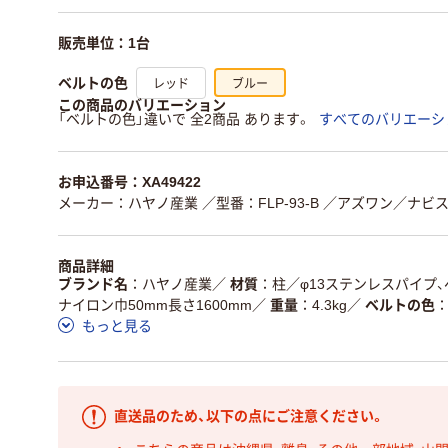
販売単位：1台
レッド
ブルー
ベルトの色
この商品のバリエーション
「ベルトの色」違いで 全2商品 あります。
すべてのバリエーシ
お申込番号：XA49422
メーカー：ハヤノ産業
／型番：FLP-93-B
／アズワン／ナビス品番
商品詳細
ブランド名
ハヤノ産業
／
材質
柱／φ13ステンレスパイプ
ナイロン巾50mm長さ1600mm
／
重量
4.3kg
／
ベルトの色
もっと見る
直送品のため、以下の点にご注意ください。