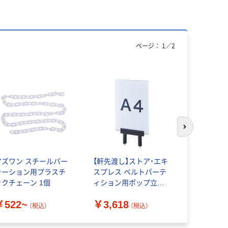
ページ：
1
／
2
人気商品
次のスライド
アズワン スチールパー
【軒先渡し】ストア・エキ
【軒先渡し】
テーション用プラスチ
スプレス ベルトパーテ
A4 ブラッ
ックチェーン 1個
ィション用ポップ立
240×450×
て A4 6269-2095 1個
A4V-BK 
￥522~
￥3,618
￥5,791
（直送品）
（税込）
（税込）