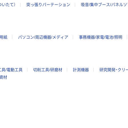
ついたて）
突っ張りパーテーション
吸音/集中ブース/パネルソ
ー用紙
パソコン/周辺機器/メディア
事務機器/家電/電池/照明
工具/電動工具
切削工具/研磨材
計測機器
研究開発・クリ
/資材