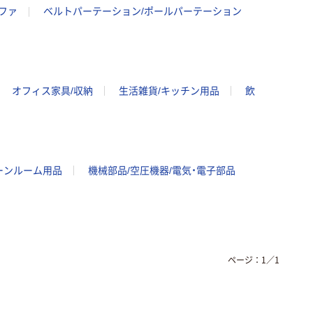
ファ
ベルトパーテーション/ポールパーテーション
オフィス家具/収納
生活雑貨/キッチン用品
飲
ーンルーム用品
機械部品/空圧機器/電気・電子部品
ページ：
1
／
1