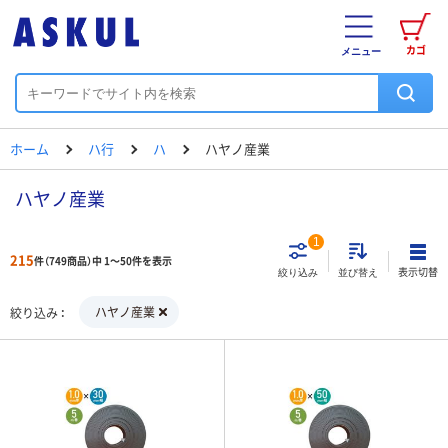
カゴ
メニュー
ホーム
ハ行
ハ
ハヤノ産業
ハヤノ産業
1
215
件（749商品）中 1～50件を表示
表示切替
絞り込み
並び替え
ハヤノ産業
絞り込み