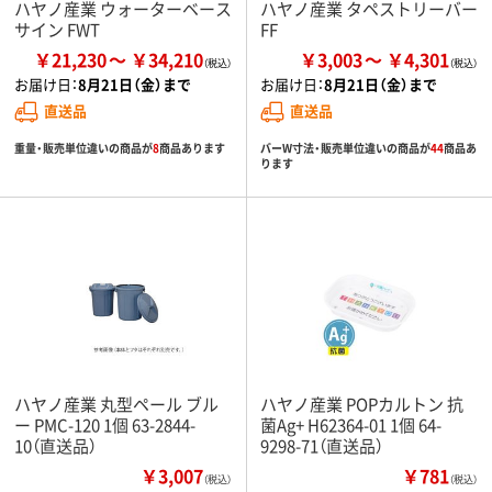
ハヤノ産業 ウォーターベース
ハヤノ産業 タペストリーバー
サイン FWT
FF
￥21,230
￥34,210
￥3,003
￥4,301
お届け日：
8月21日（金）まで
お届け日：
8月21日（金）まで
直送品
直送品
重量・販売単位違いの商品が
8
商品あります
バーW寸法・販売単位違いの商品が
44
商品あ
ります
ハヤノ産業 丸型ペール ブル
ハヤノ産業 POPカルトン 抗
ー PMC-120 1個 63-2844-
菌Ag+ H62364-01 1個 64-
10（直送品）
9298-71（直送品）
￥3,007
￥781
（税込）
（税込）