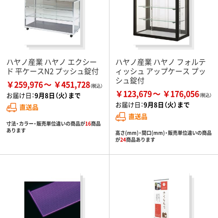
ハヤノ産業 ハヤノ エクシー
ハヤノ産業 ハヤノ フォルテ
ド 平ケースN2 プッシュ錠付
ィッシュ アップケース プッ
シュ錠付
￥259,976
￥451,728
￥123,679
￥176,056
お届け日：
9月8日（火）まで
お届け日：
9月8日（火）まで
直送品
直送品
寸法・カラー・販売単位違いの商品が
16
商品
あります
高さ(mm)・間口(mm)・販売単位違いの商品
が
24
商品あります