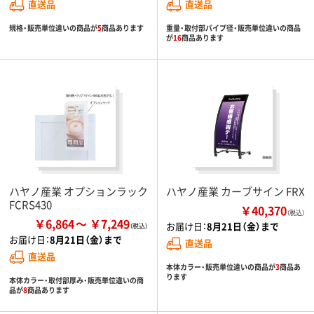
直送品
直送品
規格・販売単位違いの商品が
5
商品あります
重量・取付部パイプ径・販売単位違いの商品
が
16
商品あります
ハヤノ産業 オプションラック
ハヤノ産業 カーブサイン FRX
FCRS430
￥40,370
（税込）
￥6,864
￥7,249
お届け日：
8月21日（金）まで
お届け日：
8月21日（金）まで
直送品
直送品
本体カラー・販売単位違いの商品が
3
商品あ
ります
本体カラー・取付部厚み・販売単位違いの商
品が
8
商品あります