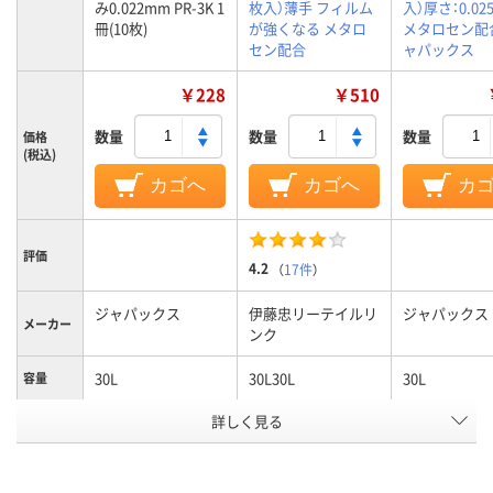
み0.022mm PR-3K 1
枚入）薄手 フィルム
入）厚さ：0.02
冊(10枚)
が強くなる メタロ
メタロセン配
セン配合
ャパックス
￥228
￥510
数量
数量
数量
価格
(税込)
カゴへ
カゴへ
カ
評価
4.2
（
17件
）
ジャパックス
伊藤忠リーテイルリ
ジャパックス
メーカー
ンク
30L
30L30L
30L
容量
ゴミ袋カ
詳しく見る
黒
黒
黒
ラー
1パック
10
15
10
あたり枚