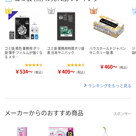
ゴミ袋 黒色 業務用 ポリ
ゴミ袋 業務用特厚ポリ袋
ハウスホールドジャパン
ジ
袋 薄手 フィルムが強くな
黒 日本サニパック
サニタリー袋 黒
袋M
る メタ…
￥460～
（税込）
￥534～
￥409～
（税込）
（税込）
ランキングをもっと見る
メーカーからのおすすめ商品
スポンサー