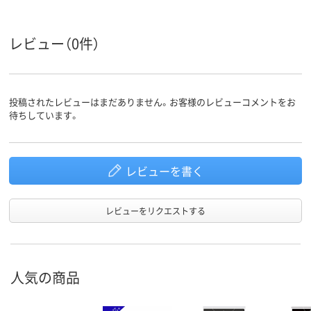
数
0.022mm
0.024mm
0.025mm
厚さ
レビュー（0件）
袋サイズ
500～700mm未満
（横）
袋サイズ
700～1000mm未満
投稿されたレビューはまだありません。お客様のレビューコメントをお
（縦）
待ちしています。
LLDPE+METALDPE（
低密度ポリエチレン
低密度ポリエ
ツルツルタイプ）
低密度ポリエチレン
ン、LDPE（ツ
材質
LDPE（ツルツルタイ
タイプ）
レビューを書く
プ）
カラーグ
ブラック系
ブラック系
ループ
レビューをリクエストする
アスクル
商品環境
15
25
スコア
人気の商品