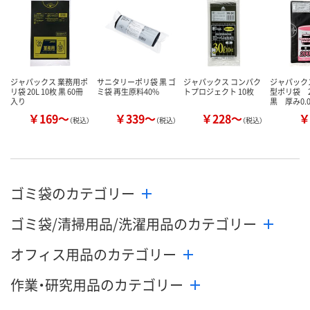
数量
数量
数量
カゴへ
カゴへ
カ
ジャパックス 業務用ポ
サニタリーポリ袋 黒 ゴ
ジャパックス コンパク
ジャパック
リ袋 20L 10枚 黒 60冊
ミ袋 再生原料40%
トプロジェクト 10枚
型ポリ袋 
入り
黒 厚み0.
￥169～
￥339～
￥228～
￥
（税込）
（税込）
（税込）
ゴミ袋のカテゴリー
ゴミ袋/清掃用品/洗濯用品のカテゴリー
オフィス用品のカテゴリー
作業・研究用品のカテゴリー