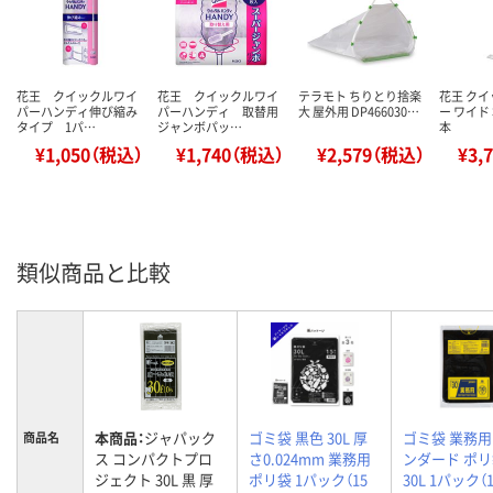
花王 クイックルワイ
花王 クイックルワイ
テラモト ちりとり捨楽
花王 ク
パーハンディ伸び縮み
パーハンディ 取替用
大 屋外用 DP466030…
ー ワイド 
タイプ 1パ…
ジャンボパッ…
本
¥1,050（税込）
¥1,740（税込）
¥2,579（税込）
¥3,
類似商品と比較
本商品：
ジャパック
ゴミ袋 黒色 30L 厚
ゴミ袋 業務
商品名
ス コンパクトプロ
さ0.024mm 業務用
ンダード ポリ
ジェクト 30L 黒 厚
ポリ袋 1パック（15
30L 1パック（