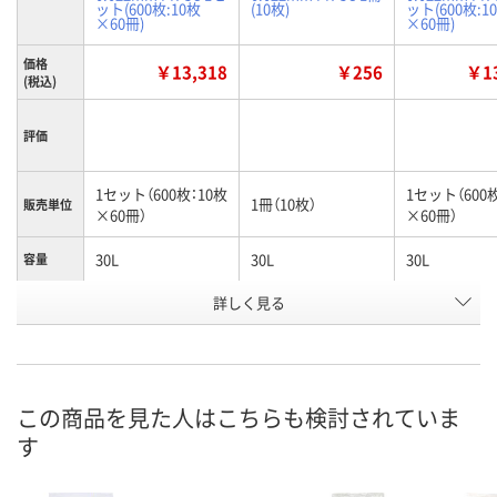
ット(600枚:10枚
(10枚)
ット(600枚:1
×60冊)
×60冊)
価格
￥13,318
￥256
￥13
(税込)
評価
1セット（600枚：10枚
1セット（600
1冊（10枚）
販売単位
×60冊）
×60冊）
30L
30L
30L
容量
詳しく見る
透明
透明
青
カラー
お申込番
E136597
EP77675
E136719
号
2点
あり
入荷待ち
在庫
この商品を見た人はこちらも検討されていま
す
ご注文後、お
8月13日（木）
8月13日（木）
ついてご連絡
お届け日
ます