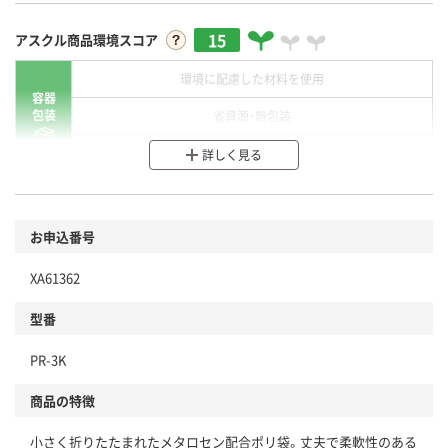
15
アスクル商品環境スコア
環境に配慮した材料を使用
容器
包装
省資源・無包装
分別・リサイクルしやすい設計
詳しく見る
環境に配慮した材料を使用
商品
お申込番号
本体
省資源・省エネ・節水
XA61362
分別・リサイクルしやすい設計
型番
独自の回収スキームがある
PR-3K
仕組
アスクルで資源循環している
商品の特徴
温室効果ガスなどの削減
小さく折りたたまれたメタロセン配合ポリ袋。丈夫で柔軟性のある