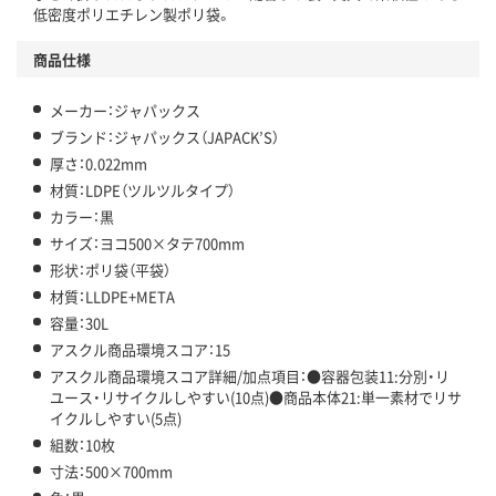
この商品の環境配慮ポイントです。下記商品詳細「
低密度ポリエチレン製ポリ袋。
アスクル商品環境スコア詳細／加点項目
」で確認できます。
商品仕様
メーカー：ジャパックス
ブランド：ジャパックス（JAPACK’S）
厚さ：0.022mm
材質：LDPE（ツルツルタイプ）
カラー：黒
サイズ：ヨコ500×タテ700mm
形状：ポリ袋（平袋）
材質：LLDPE+META
容量：30L
アスクル商品環境スコア：15
アスクル商品環境スコア詳細/加点項目：●容器包装11:分別・リ
ユース・リサイクルしやすい(10点)●商品本体21:単一素材でリサ
イクルしやすい(5点)
組数：10枚
寸法：500×700mm