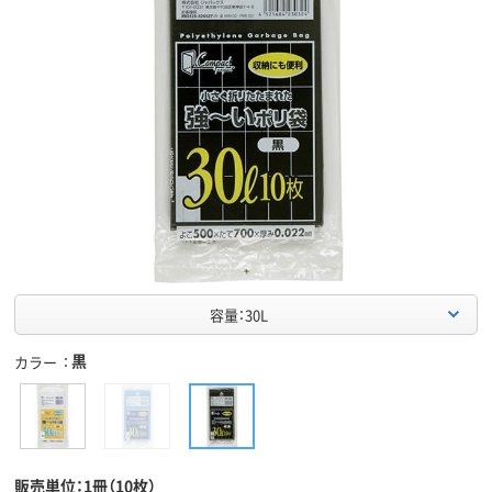
容量：30L
黒
カラー
販売単位：1冊（10枚）