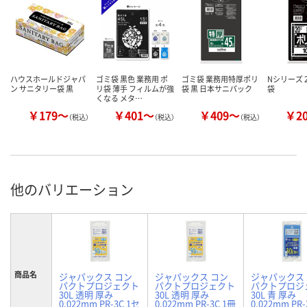
ハウスホールドジャパ
ゴミ袋 黒色 業務用 ポ
ゴミ袋 業務用特厚ポリ
Nシリーズ 
ン サニタリー袋 黒
リ袋 薄手 フィルムが強
袋 黒 日本サニパック
袋
くなる メタ…
￥179～
￥401～
￥409～
￥2
（税込）
（税込）
（税込）
他のバリエーション
商品名
ジャパックス コン
ジャパックス コン
ジャパックス
パクトプロジェクト
パクトプロジェクト
パクトプロジ
30L 透明 厚み
30L 透明 厚み
30L 青 厚み
0.022mm PR-3C 1セ
0.022mm PR-3C 1冊
0.022mm PR-