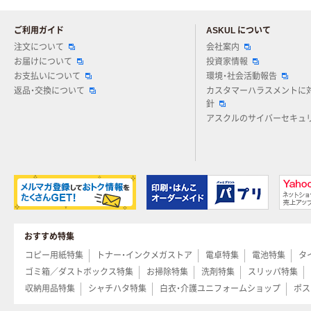
ご利用ガイド
ASKUL について
注文について
会社案内
お届けについて
投資家情報
お支払いについて
環境・社会活動報告
返品・交換について
カスタマーハラスメントに
針
アスクルのサイバーセキュ
おすすめ特集
コピー用紙特集
トナー・インクメガストア
電卓特集
電池特集
タ
ゴミ箱／ダストボックス特集
お掃除特集
洗剤特集
スリッパ特集
収納用品特集
シャチハタ特集
白衣・介護ユニフォームショップ
ポス