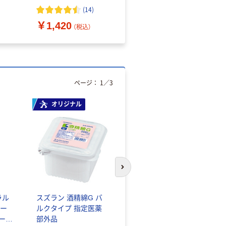
（10枚入り）
オマス素材10％配合
(
14
)
￥1,420
￥616~
（税込）
（税込）
ページ：
1
／
3
オリジナル
人気商品
次のスライドへ
ラル
スズラン 酒精綿G バ
サントリー 天然水 ミ
ー
ルクタイプ 指定医薬
ネラルウォーター ペ
シール
部外品
ットボトル