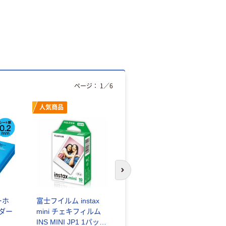
ページ：
1
／
6
人気商品
オリジナル
次のスライドへ
ーホ
富士フイルム instax
ゴミ袋 エコノミータ
ンダー
mini チェキフィルム
イプ 乳白半透明 高密
INS MINI JP1 1パック
度タイプ 詰替用 バイ