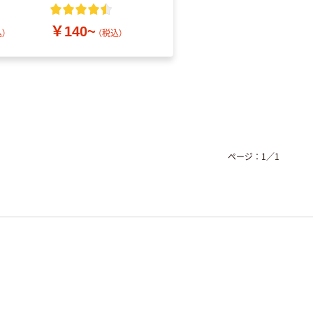
レス
￥140~
￥686~
）
（税込）
（税込）
ページ：
1
／
1