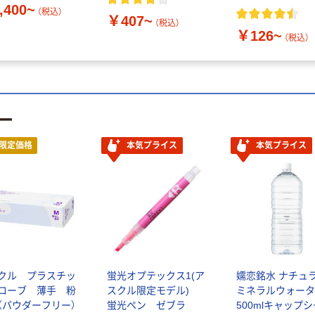
,400~
（税込）
￥407~
（税込）
￥126~
（税込）
ー
限定価格
本気プライス
本気プライス
クル プラスチッ
蛍光オプテックス1(ア
嬬恋銘水 ナチュ
ローブ 薄手 粉
スクル限定モデル)
ミネラルウォータ
（パウダーフリー）
蛍光ペン ゼブラ
500mlキャップ