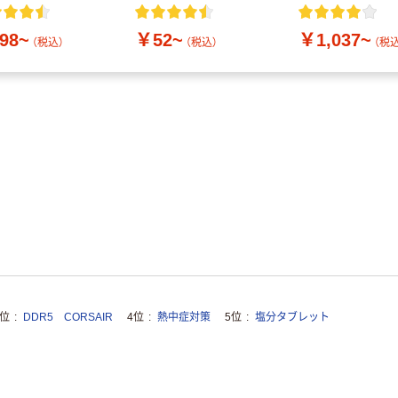
付き／2Lラベル
10本
98~
￥52~
￥1,037~
（税込）
（税込）
（税込
3位
DDR5 CORSAIR
4位
熱中症対策
5位
塩分タブレット