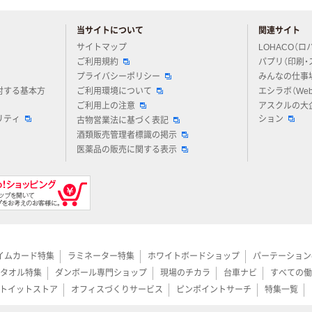
当サイトについて
関連サイト
アスクルについてお気軽にご質問ください
サイトマップ
LOHACO（ロ
ご利用規約
パプリ（印刷・
プライバシーポリシー
みんなの仕事
対する基本方
ご利用環境について
エシラボ（We
ご利用上の注意
アスクルの大
リティ
ション
古物営業法に基づく表記
酒類販売管理者標識の掲示
医薬品の販売に関する表示
イムカード特集
ラミネーター特集
ホワイトボードショップ
パーテーション
タオル特集
ダンボール専門ショップ
現場のチカラ
台車ナビ
すべての働
トイットストア
オフィスづくりサービス
ピンポイントサーチ
特集一覧