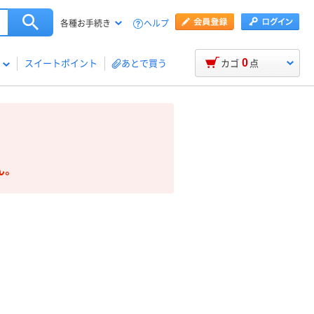
ヘルプ
各種お手続き
0
スイートポイント
あとで買う
カゴ
点
ん。