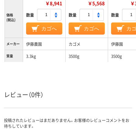
￥8,941
￥5,568
￥3
数量
数量
数量
価格
(税込)
カゴへ
カゴへ
カ
伊藤農園
カゴメ
伊藤園
メーカー
3.3kg
3500g
3500g
質量
レビュー（0件）
投稿されたレビューはまだありません。お客様のレビューコメントをお
待ちしています。