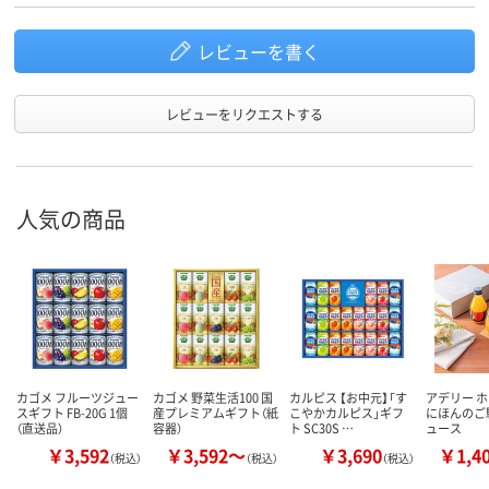
レビューを書く
レビューをリクエストする
人気の商品
カゴメ フルーツジュー
カゴメ 野菜生活100 国
カルピス 【お中元】「す
アデリー 
スギフト FB-20G 1個
産プレミアムギフト（紙
こやかカルピス」ギフ
にほんのご
（直送品）
容器）
ト SC30S …
ュース
￥3,592
￥3,592～
￥3,690
￥1,4
（税込）
（税込）
（税込）