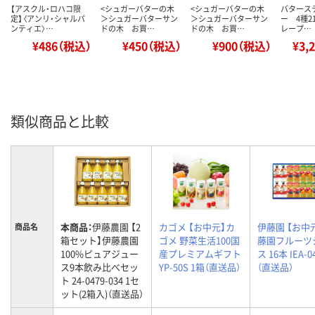
【アスクル・ロハコ限
<シュガーバターの木
<シュガーバターの木
バタース
定】〈アンリ・シャルパ
＞シュガーバターサン
＞シュガーバターサン
ー 4種21
ンティエ〉…
ドの木 お買…
ドの木 お買…
レープ…
¥486（税込）
¥450（税込）
¥900（税込）
¥3,
類似商品と比較
本商品：
伊藤農園 【2
カゴメ 【お中元】カ
伊藤園 【お中
商品名
箱セット】伊藤農園
ゴメ 野菜生活100国
藤園フルーツ
100%ピュアジュー
産プレミアムギフト
ス 16本 IEA-0
ス9本飲み比べセッ
YP-50S 1箱（直送品）
（直送品）
ト 24-0479-034 1セ
ット(2箱入)（直送品）