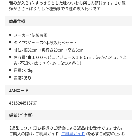
苦みが入らず、すっきりとした味わいをお楽しみ頂けます。甘い種
類からさっぱりとした種類まで６種の飲み比べです。
商品仕様
メーカー：伊藤農園
タイプ：ジュース9本飲み比べセット
寸法：幅32cm×奥行き29cm×高さ6cm
内容量：●１００％ピュアジュース１８０ｍｌ（みかん×５、きよ
み・不知火・はっさく・あまなつ×各１）
質量：3.3kg
包装：あり
JANコード
4515244513767
備考（ご注意）
【返品について】お客様のご都合による返品はお受けできません。
ご購入の際は、ご利用ガイド「
ご利用ガイド
」を必ずご確認の上、お