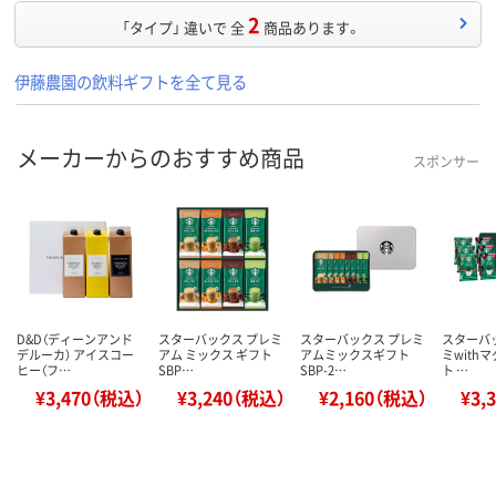
2
「タイプ」 違いで 全
商品あります。
伊藤農園の飲料ギフトを全て見る
メーカーからのおすすめ商品
スポンサー
D&D（ディーンアンド
スターバックス プレミ
スターバックス プレミ
スターバ
デルーカ） アイスコー
アム ミックス ギフト
アムミックスギフト
ミwith
ヒー（フ…
SBP…
SBP-2…
ト …
¥3,470（税込）
¥3,240（税込）
¥2,160（税込）
¥3,