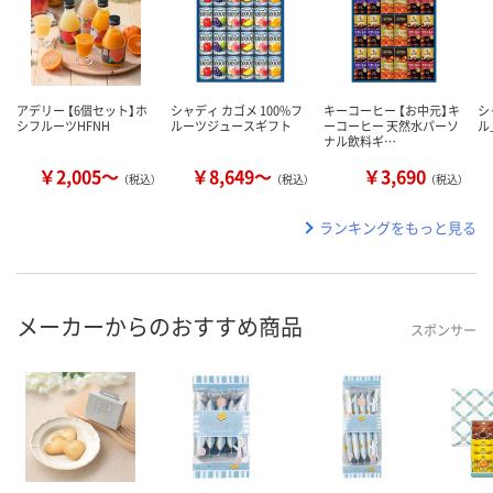
アデリー 【6個セット】ホ
シャディ カゴメ 100%フ
キーコーヒー 【お中元】キ
シ
シフルーツHFNH
ルーツジュースギフト
ーコーヒー 天然水パーソ
ル
ナル飲料ギ…
￥2,005～
￥8,649～
￥3,690
（税込）
（税込）
（税込）
ランキングをもっと見る
メーカーからのおすすめ商品
スポンサー