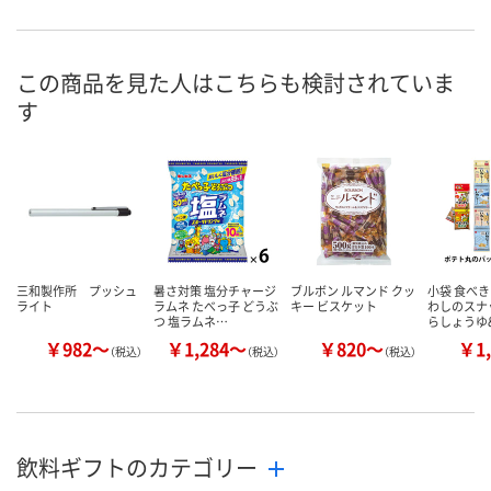
この商品を見た人はこちらも検討されていま
す
三和製作所 プッシュ
暑さ対策 塩分チャージ
ブルボン ルマンド クッ
小袋 食べき
ライト
ラムネ たべっ子 どうぶ
キー ビスケット
わしのスナ
つ 塩ラムネ…
らしょうゆ
￥982～
￥1,284～
￥820～
￥1,
（税込）
（税込）
（税込）
飲料ギフトのカテゴリー