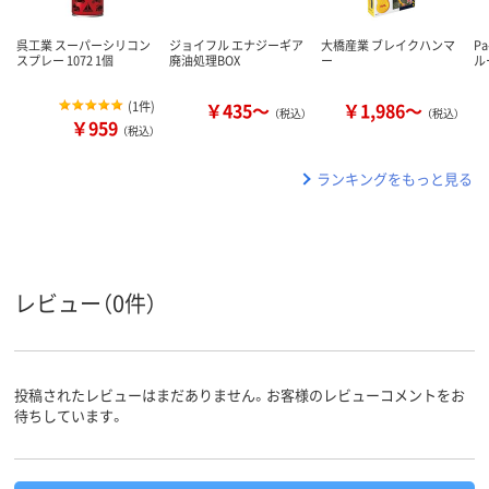
呉工業 スーパーシリコン
ジョイフル エナジーギア
大橋産業 ブレイクハンマ
P
スプレー 1072 1個
廃油処理BOX
ー
ル
(
1件
)
￥435～
￥1,986～
（税込）
（税込）
￥959
（税込）
ランキングをもっと見る
レビュー（0件）
投稿されたレビューはまだありません。お客様のレビューコメントをお
待ちしています。