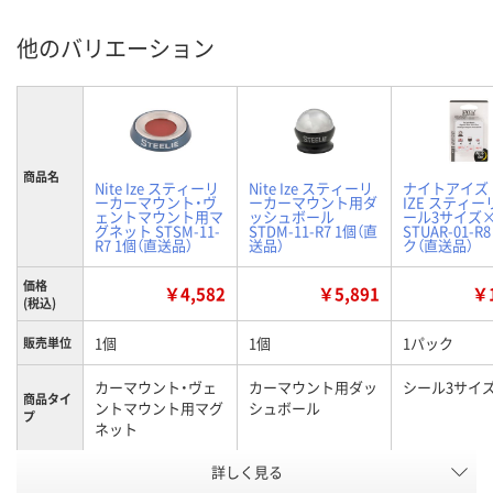
他のバリエーション
商品名
Nite Ize スティーリ
Nite Ize スティーリ
ナイトアイズ N
ーカーマウント・ヴ
ーカーマウント用ダ
IZE スティー
ェントマウント用マ
ッシュボール
ール3サイズ×
グネット STSM-11-
STDM-11-R7 1個（直
STUAR-01-R
R7 1個（直送品）
送品）
ク（直送品）
価格
￥4,582
￥5,891
￥1
(税込)
1個
1個
1パック
販売単位
カーマウント・ヴェ
カーマウント用ダッ
シール3サイ
商品タイ
ントマウント用マグ
シュボール
プ
ネット
お申込番
詳しく見る
XE72944
XE72942
XE72945
号