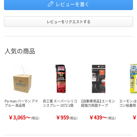
レビューを書く
レビューをリクエストする
人気の商品
Pa-man パーマン アド
呉工業 スーパーシリコ
【自動車用品】エーモン
エーモン 
ブルー 高品質
ンスプレー 1072 1個
超強力両面テープ
コン粘着剤 1
￥3,065～
￥959
￥439～
￥
（税込）
（税込）
（税込）