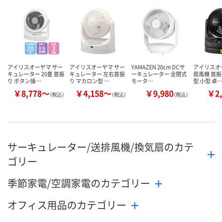
アイリスオーヤマ サー
アイリスオーヤマ サー
YAMAZEN 20cm DCサ
アイリスオ
キュレーター 20畳 首振
キュレーター 左右首振
ーキュレーター 全閉式
扇風機 首振
り ボタン操…
り マカロン型 …
モータ…
型 小型 卓
￥8,778～
￥4,158～
￥9,980
￥2,
（税込）
（税込）
（税込）
サーキュレーター/送排風機/換気扇のカテ
ゴリー
季節家電/空調家電のカテゴリー
オフィス用品のカテゴリー