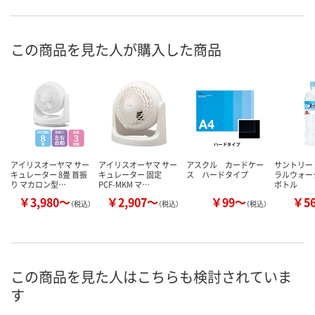
この商品を見た人が購入した商品
アイリスオーヤマ サー
アイリスオーヤマ サー
アスクル カードケー
サントリー 
キュレーター 8畳 首振
キュレーター 固定
ス ハードタイプ
ラルウォー
り マカロン型…
PCF-MKM マ…
ボトル
￥3,980～
￥2,907～
￥99～
￥5
（税込）
（税込）
（税込）
この商品を見た人はこちらも検討されていま
す