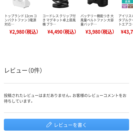
トップランド 12cm コ
コードレス クリップ付
バッテリー機能つき 大
アイリス
ンパクトファン 3電源
き マグネット卓上扇風
風量ベルトファン 大容
タブルク
対応…
機 ブラ…
量バッテ…
トエアコ
¥2,980（税込）
¥4,490（税込）
¥3,980（税込）
¥43,
レビュー（0件）
投稿されたレビューはまだありません。お客様のレビューコメントをお
待ちしています。
レビューを書く