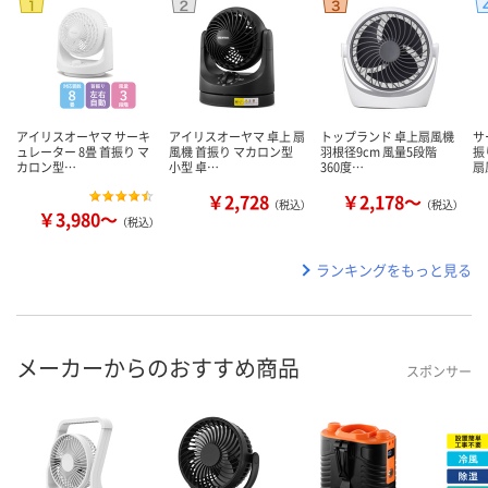
アイリスオーヤマ サーキ
アイリスオーヤマ 卓上 扇
トップランド 卓上扇風機
サ
ュレーター 8畳 首振り マ
風機 首振り マカロン型
羽根径9cm 風量5段階
振
カロン型…
小型 卓…
360度…
扇
￥2,728
￥2,178～
（税込）
（税込）
￥3,980～
（税込）
ランキングをもっと見る
メーカーからのおすすめ商品
スポンサー