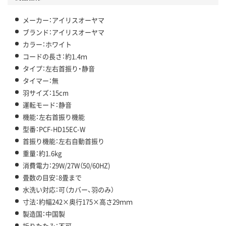
メーカー：アイリスオーヤマ
ブランド：アイリスオーヤマ
カラー：ホワイト
コードの長さ：約1.4ｍ
タイプ：左右首振り・静音
タイマー：無
羽サイズ：15cm
運転モード：静音
機能：左右首振り機能
型番：PCF-HD15EC-W
首振り機能：左右自動首振り
重量：約1.6kg
消費電力：29W/27W（50/60HZ)
畳数の目安：8畳まで
水洗い対応：可（カバー、羽のみ）
寸法：約幅242×奥行175×高さ29ｍｍ
製造国：中国製
折りたたみ：不可