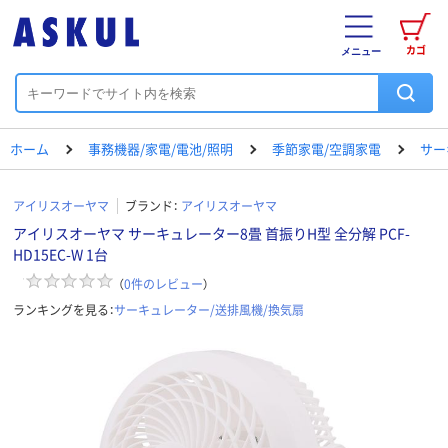
カゴ
メニュー
ホーム
事務機器/家電/電池/照明
季節家電/空調家電
サー
アイリスオーヤマ
ブランド：
アイリスオーヤマ
アイリスオーヤマ サーキュレーター8畳 首振りH型 全分解 PCF-
HD15EC-W 1台
（
0
件のレビュー
）
ランキングを見る：
サーキュレーター/送排風機/換気扇