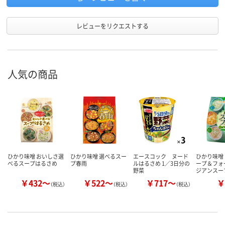
レビューをリクエストする
人気の商品
ひかり味噌 おいしさ選
ひかり味噌 選べるスー
エースコック ヌード
ひかり味噌
べるスープはるさめ
プ春雨
ルはるさめ 1／3日分の
ープ＆フォ
野菜
ジアンスー
￥432～
￥522～
￥717～
￥
（税込）
（税込）
（税込）