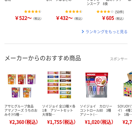
ンスープ 8食
(
50件
)
￥522～
￥432～
￥605
（税込）
（税込）
（税込）
ランキングをもっと見る
メーカーからのおすすめ商品
スポンサー
アサヒグループ食品
ソイジョイ 全13種×各
ソイジョイ カロリー
SOYJO
アマノフーズ うちのお
1本 アソートセット
コントロール80 3種
イ） 4
みそ汁5種…
大塚製…
アソート（…
ト 1箱
¥2,360（税込）
¥1,755（税込）
¥1,020（税込）
¥2,