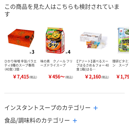
この商品を見た人はこちらも検討されていま
す
ひかり味噌 辛旨バラエ
味の素 クノール フリ
【アソート】選べるスー
理研ビタミ
ティ8種のスープ春雨
ーズドライスープ
プはるさめ＆フォー 40
ン スープ
（40食） 3個 …
食 1箱(はる…
￥7,415
￥456～
￥2,160
￥1,7
（税込）
（税込）
（税込）
インスタントスープのカテゴリー
食品/調味料のカテゴリー