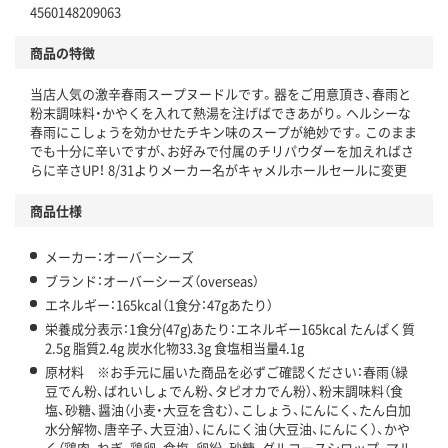
4560148209063
商品の特徴
当店人気の激辛春雨スープヌードルです。器をご用意頂き、春雨と
粉末調味料・かやくを入れて熱湯を注げばできあがり。ヘルシーな
春雨にこしょうを効かせたチキン味のスープが絶妙です。このまま
でも十分に辛いですが、お好みで付属のチリパウダーを加えればさ
らに辛さUP！ 8/31よりメーカー名がキャメルホールセールに変更
商品仕様
メーカー：オーバーシーズ
ブランド：オーバーシーズ（overseas）
エネルギー：165kcal（1食分：47gあたり）
栄養成分表示：1食分(47g)あたり：エネルギー165kcal たんぱく質
2.5g 脂質2.4g 炭水化物33.3g 食塩相当量4.1g
原材料 ※お手元に届いた商品を必ずご確認ください：春雨（緑
豆でん粉、ばれいしょでん粉、タピオカでん粉）、粉末調味料（食
塩、砂糖、醤油（小麦・大豆を含む）、こしょう、にんにく、たん白加
水分解物、唐辛子、大豆油）、にんにく油（大豆油、にんにく）、かや
く（鶏肉、ねぎ、鶏卵、食塩、卵紛、砂糖、グルコースシロップ、マル