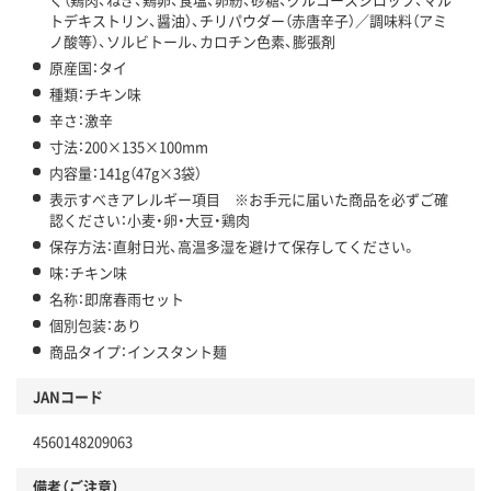
トデキストリン、醤油）、チリパウダー（赤唐辛子）／調味料（アミ
ノ酸等）、ソルビトール、カロチン色素、膨張剤
原産国：タイ
種類：チキン味
辛さ：激辛
寸法：200×135×100mm
内容量：141g（47g×3袋）
表示すべきアレルギー項目 ※お手元に届いた商品を必ずご確
認ください：小麦・卵・大豆・鶏肉
保存方法：直射日光、高温多湿を避けて保存してください。
味：チキン味
名称：即席春雨セット
個別包装：あり
商品タイプ：インスタント麺
JANコード
4560148209063
備考（ご注意）