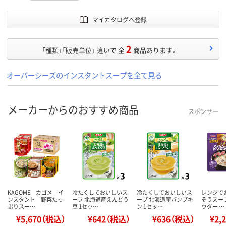
マイカタログへ登録
2
「種類」「販売単位」 違いで 全
商品あります。
オーバーシーズのインスタントスープを全て見る
メーカーからのおすすめ商品
スポンサー
KAGOME カゴメ イ
冷たくしておいしいス
冷たくしておいしいス
レンジで
ンスタント 野菜たっ
ープ 北海道産えんどう
ープ 北海道産パンプキ
そうスー
ぷりスー…
豆 1セッ…
ン 1セッ…
ウダー …
¥5,670（税込）
¥642（税込）
¥636（税込）
¥2,