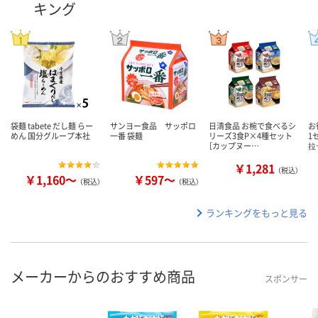
キング
袋麺 tabete だし麺 らー
サンヨー食品 サッポロ
日清食品 お椀で食べるシ
お
めん 国分グループ本社
一番 袋麺
リーズ3食P×4種セット
1
［カップヌー…
拉
￥1,281
（税込）
￥1,160～
￥597～
（税込）
（税込）
ランキングをもっと見る
メーカーからのおすすめ商品
スポンサー