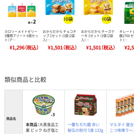
カロリーメイトゼリー
おからだから チョコチ
おからだから チーズケ
キレート
3種類アソート 6個セッ
ップ 1セット（1個（2袋
ーキ 1セット（1個（2袋
酸2700
ト（ア…
入）…
入）…
ト（…
¥1,296（税込）
¥1,501（税込）
¥1,501（税込）
¥2,
類似商品と比較
商品名
本商品：
大黒食品工
一蘭ちぢれ麺 赤い
マルタイ 屋
業 ビック ねぎ塩と
秘伝の粉付 5食 133g
こつ味棒ラー