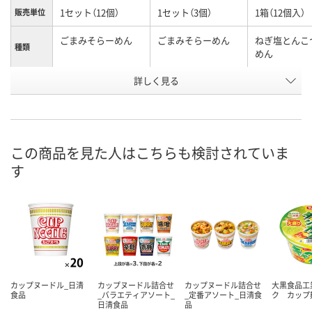
1セット（12個）
1セット（3個）
1箱（12個入）
販売単位
ごまみそらーめん
ごまみそらーめん
ねぎ塩とんこ
種類
めん
お申込番
詳しく見る
XJ01127
XJ01108
KR32153
号
入荷待ち
入荷待ち
直送品
在庫
8月10日（月）予定
8月10日（月）予定
お届け日
この商品を見た人はこちらも検討されていま
す
数量
数量
お取り扱い終
した
カゴへ
カゴへ
カップヌードル_日清
カップヌードル詰合せ
カップヌードル詰合せ
大黒食品工
食品
_バラエティアソート_
_定番アソート_日清食
ク カップ
日清食品
品