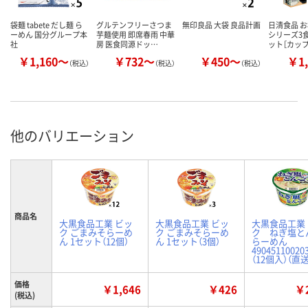
袋麺 tabete だし麺 ら
グルテンフリーさつま
無印良品 大袋 良品計画
日清食品 
ーめん 国分グループ本
芋麺使用 即席春雨 中華
シリーズ3
社
房 医食同源ドッ…
ット［カッ
￥1,160～
￥732～
￥450～
￥1,
（税込）
（税込）
（税込）
他のバリエーション
商品名
大黒食品工業 ビッ
大黒食品工業 ビッ
大黒食品工業
ク ごまみそらーめ
ク ごまみそらーめ
ク ねぎ塩と
ん 1セット（12個）
ん 1セット（3個）
らーめん
49045110020
（12個入）（直
価格
￥1,646
￥426
￥2
(税込)