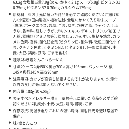
63.2g 食塩相当量7.9g（めん・かやく2.1g スープ5.8g） ビタミンB1
0.35mg ビタミンB2 0.30mg カルシウム179mg
原材料 ※お手元に届いた商品を必ずご確認ください：油揚げめ
ん（小麦粉（国内製造）、植物油脂、食塩）、かやく入り粉末スープ
（食塩、ポークエキス、砂糖、ごま、ねぎ、粉末油脂、キャベツ、しょ
うゆ、香辛料、紅しょうが、チキンエキス、デキストリン）／加工で
ん粉、調味料（アミノ酸等）、炭酸Ｃａ、かんすい、増粘多糖類、カラ
メル色素、香料、酸化防止剤（ビタミンE）、酸味料、微粒二酸化ケイ
素、クチナシ色素、ビタミンB2、ビタミンB1、（一部に乳成分、小
麦、大豆、鶏肉、豚肉、ごまを含む）
種類：ねぎ塩とんこつらーめん
寸法：ケース：横450×奥行300×高さ195mm、パッケージ：横
145×奥行145×高さ93mm
注意事項：カップが変質し破損するおそれがありますので、添付
以外の食用油等は加えないでください。
内容量：103g（めん85g）
表示すべきアレルギー項目 ※お手元に届いた商品を必ずご確
認ください：乳成分、小麦、大豆、鶏肉、豚肉、ごま
保存方法：高温多湿やにおいの強い場所、直射日光を避け常温で
保存。
味：塩とんこつ