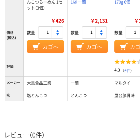
んこつらーめん 1セ
1袋 一蘭
170g 6個
ット（3個）
￥426
￥2,131
￥1
数量
数量
数量
価格
(税込)
カゴへ
カゴへ
カ
評価
4.3
（
6件
）
大黒食品工業
一蘭
マルタイ
メーカー
塩とんこつ
とんこつ
屋台豚骨味
味
パッケー
カップ
袋
ジタイプ
レビュー（0件）