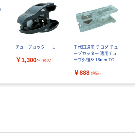
ブ
チューブカッター _1
千代田通商 チヨダ チュ
ーブカッター 適用チュ
￥1,300~
）
ーブ外径3~16mm TC-
（税込）
16 1個 148-4401（直送
￥888
品）
（税込）