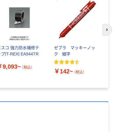
次のスライド
エスコ 強力防水補修テ
ゼブラ マッキーノッ
【疲労感対
プ[T-REX] EA944TR
ク 細字
グマックス
ド アシス
￥9,093~
アーチ&グ
（税込）
￥142~
￥3,780
（税込）