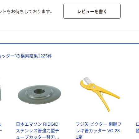
レビューを書く
ントをお待ちしております。
カッター
”の検索結果
1225
件
ュ
日本エマソン RIDGID
フジ矢 ビクター 樹脂フ
ー
ステンレス管強力型チ
レキ管カッター VC-28
替
ューブカッター替刃
1箱