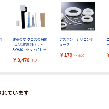
自
建築の友 クロスの瞬間
アズワン シリコンチ
はがれ接着剤セット
ューブ
ー
SYH30 1セット(2セッ
￥179~
ト)（直送品）
（税込）
￥3,470
（税込）
されています