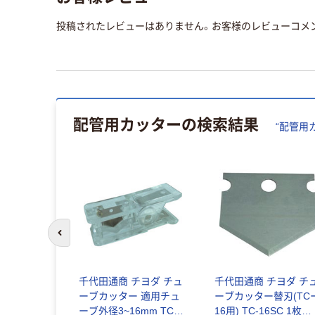
投稿されたレビューはありません。お客様のレビューコメ
配管用カッター
の検索結果
“
配管用
前のスライドへ
11 ステンレ
千代田通商 チヨダ チュ
千代田通商 チヨダ チ
ッター PC
ーブカッター 適用チュ
ーブカッター替刃(TC
292223300
ーブ外径3~16mm TC-
16用) TC-16SC 1枚