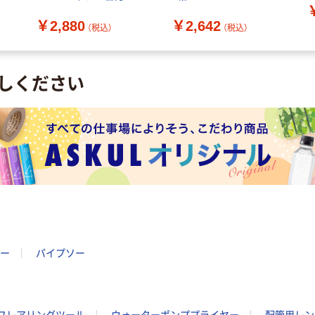
33190 1枚 122-9443（直
￥2,880
￥2,642
送品）
（税込）
（税込）
しください
ー
パイプソー
フレアリングツール
ウォーターポンププライヤー
配管用レン