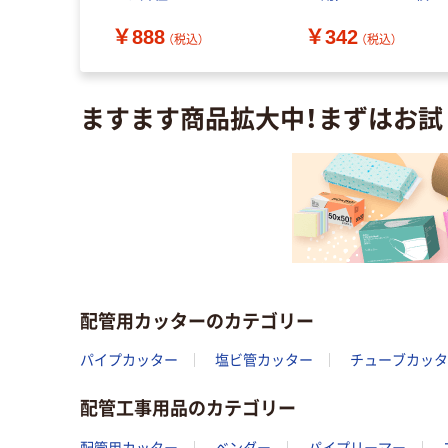
16 1個 148-4401（直送
148-4419（直送品）
￥888
￥342
品）
（税込）
（税込）
（税込）
ますます商品拡大中！まずはお試
配管用カッターのカテゴリー
パイプカッター
塩ビ管カッター
チューブカッタ
配管工事用品のカテゴリー
配管用カッター
ベンダー
パイプリーマー