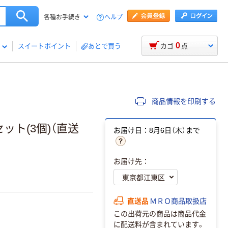
ヘルプ
各種お手続き
0
スイートポイント
あとで買う
カゴ
点
商品情報を印刷する
セット(3個)（直送
お届け日：8月6日（木）まで
お届け先：
直送品
ＭＲＯ商品取扱店
この出荷元の商品は商品代金
に配送料が含まれています。