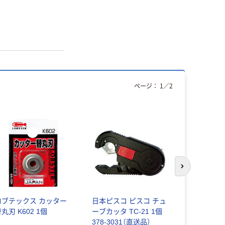
ページ：
1
／
2
次のスライド
ロブテックス カッター
日本ピスコ ピスコ チュ
松阪鉄工所（
丸刃 K602 1個
ーブカッタ TC-21 1個
上渡し】 
378-3031（直送品）
ッタ PEI-