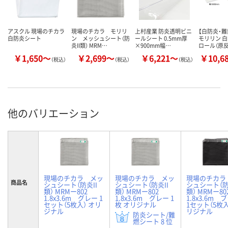
アスクル 現場のチカラ
現場のチカラ モリリ
上村産業 防炎透明ビニ
【白防炎・難
白防炎シート
ン メッシュシート（防
ールシート 0.5mm厚
モリリン 
炎II類） MRM…
×900mm幅…
ロール（原反
￥1,650～
￥2,699～
￥6,221～
￥10,6
（税込）
（税込）
（税込）
他のバリエーション
現場のチカラ メッ
現場のチカラ メッ
現場のチカラ
商品名
シュシート（防炎II
シュシート（防炎II
シュシート（防
類） MRMー802
類） MRMー802
類） MRMー8
1.8x3.6m グレー 1
1.8x3.6m グレー 1
1.8x3.6m
セット（5枚入） オリ
枚 オリジナル
1セット（5枚入
ジナル
リジナル
防炎シート/難
燃シート 8 位