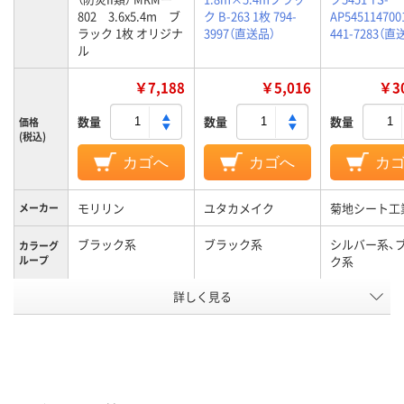
802 3.6x5.4m ブ
ク B-263 1枚 794-
AP545114700
ラック 1枚 オリジナ
3997（直送品）
441-7283（直
ル
￥7,188
￥5,016
￥30
数量
数量
数量
価格
(税込)
カゴへ
カゴへ
カ
モリリン
ユタカメイク
菊地シート工
メーカー
ブラック系
ブラック系
シルバー系、
カラーグ
ループ
ク系
アスクル
詳しく見る
商品環境
20
スコア