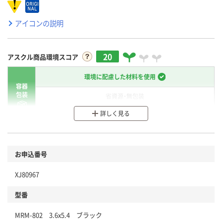
アイコンの説明
20
アスクル商品環境スコア
環境に配慮した材料を使用
容器
包装
省資源・無包装
詳しく見る
分別・リサイクルしやすい設計
環境に配慮した材料を使用
商品
お申込番号
本体
省資源・省エネ・節水
XJ80967
分別・リサイクルしやすい設計
型番
独自の回収スキームがある
MRM-802 3.6x5.4 ブラック
仕組
アスクルで資源循環している