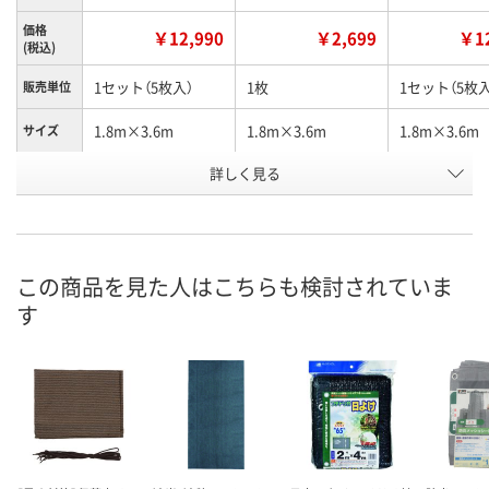
価格
￥12,990
￥2,699
￥12
(税込)
1セット（5枚入）
1枚
1セット（5枚入
販売単位
1.8m×3.6m
1.8m×3.6m
1.8m×3.6m
サイズ
詳しく見る
グレー
グレー
ブラック
カラー
お申込番
XJ81019
XJ80965
XJ81017
号
6点
あり
1点
在庫
この商品を見た人はこちらも検討されていま
す
8月11日（火）
8月11日（火）
8月11日（火）
お届け日
数量
数量
数量
カゴへ
カゴへ
カ