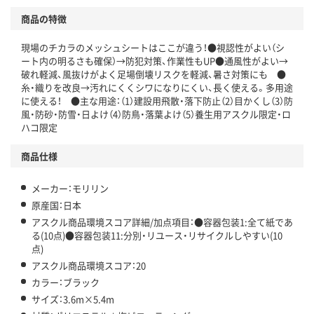
商品の特徴
温室効果ガスなどの削減
現場のチカラのメッシュシートはここが違う！●視認性がよい（シ
この商品の環境配慮ポイントです。下記商品詳細「
ート内の明るさも確保）→防犯対策、作業性もUP●通風性がよい→
アスクル商品環境スコア詳細／加点項目
」で確認できます。
破れ軽減、風抜けがよく足場倒壊リスクを軽減、暑さ対策にも ●
糸・織りを改良→汚れにくくシワになりにくい、長く使える。多用途
に使える！ ●主な用途：（1）建設用飛散・落下防止（2）目かくし（3）防
風・防砂・防雪・日よけ（4）防鳥・落葉よけ（5）養生用アスクル限定・ロ
ハコ限定
商品仕様
メーカー：モリリン
原産国：日本
アスクル商品環境スコア詳細/加点項目：●容器包装1:全て紙であ
る(10点)●容器包装11:分別・リユース・リサイクルしやすい(10
点)
アスクル商品環境スコア：20
カラー：ブラック
サイズ：3.6m×5.4m