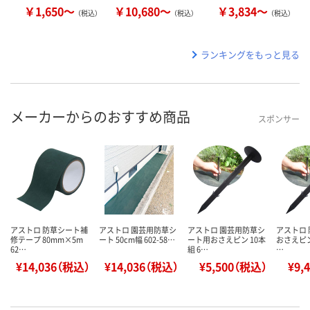
￥1,650～
￥10,680～
￥3,834～
（税込）
（税込）
（税込）
ランキングをもっと見る
メーカーからのおすすめ商品
スポンサー
アストロ 防草シート補
アストロ 園芸用防草シ
アストロ 園芸用防草シ
アストロ
修テープ 80mm×5m
ート 50cm幅 602-58…
ート用おさえピン 10本
おさえピン 
62…
組 6…
…
¥14,036（税込）
¥14,036（税込）
¥5,500（税込）
¥9,