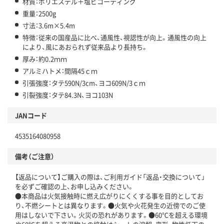
材質：ポリエステル＋塩ビコーティング
重量：2500g
寸法：3.6m×5.4m
特徴：従来の国産品に比べ、通風性、視認性が向上。通風性の向上
により、風にあおられず従来品より長持ち。
厚み：約0.2ｍｍ
アルミハトメ：間隔45ｃｍ
引張強度：タテ590N/3cm、ヨコ609N/3ｃｍ
引裂強度：タテ84.3N、ヨコ103N
JANコード
4535164080958
備考（ご注意）
【返品について】ご購入の際は、ご利用ガイド「返品・交換について」
を必ずご確認の上、お申し込みください。
●本商品は火気接触時に燃え広がりにくくする事を目的としてお
り、不燃シートとは異なります。●火気や火花発生の近傍でのご使
用はしないで下さい。火災の恐れがあります。●60℃を超える環境