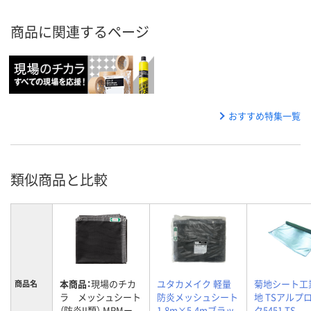
商品に関連するページ
おすすめ特集一覧
類似商品と比較
本商品：
現場のチカ
ユタカメイク 軽量
菊地シート工
商品名
ラ メッシュシート
防炎メッシュシート
地 TSアルプ
（防炎II類） MRMー
1.8m×5.4mブラッ
ク5451 TS-