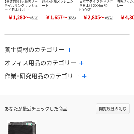
【暑さ対策】伊藤忠リー
遮光・遮熱メッシュシ
日本マタイ フチドリ付
防炎メッシ
テイルリンク サンシェ
ート
き日よけ 2×4m FD-
レー
ード 日よけ オ…
HIYOKE
￥1,280～
￥1,657～
￥2,805～
￥4,3
（税込）
（税込）
（税込）
養生資材のカテゴリー
オフィス用品のカテゴリー
作業・研究用品のカテゴリー
あなたが最近チェックした商品
閲覧履歴の削除