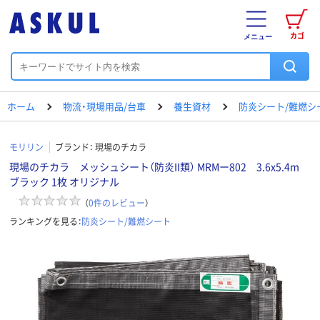
カゴ
メニュー
ホーム
物流・現場用品/台車
養生資材
防炎シート/難燃シ
モリリン
ブランド：
現場のチカラ
現場のチカラ メッシュシート（防炎II類） MRMー802 3.6x5.4m
ブラック 1枚 オリジナル
（
0
件のレビュー
）
ランキングを見る：
防炎シート/難燃シート