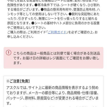
や60℃を超える高温物との接触はシートの溶解、変形、物性低下の
危険性があります。●寒冷条件下では、シートが硬くなり、ひび割れ
する場合がございます。●物品の懸吊用布材や、墜落防止用布材、ハ
ンモック等としての使用はしないで下さい。●鋭利な突起物にあた
ったり、引きずったり、無理にシートを引っ張ったりすると破れる
原因となります。●シートの基材やハトメ部分に負荷のかかる設置
やご使用はしないで下さい。
ご購入の際は、ご利用ガイド「
ご利用ガイド
」を必ずご確認の上、お
申し込みください。
こちらの商品は一般商品とは別便で届く場合がある別送品
です。お届け日の詳細はレジ画面にてご確認をお願い致し
ます。
※ご注意【免責】
アスクルでは、サイト上に最新の商品情報を表示するよう努め
ておりますが、メーカーの都合等により、商品規格・仕様（容量、
パッケージ、原材料、原産国など）が変更される場合がございま
す。