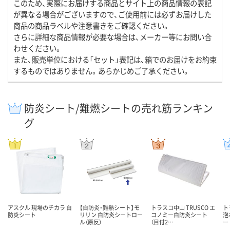
このため、実際にお届けする商品とサイト上の商品情報の表記
が異なる場合がございますので、ご使用前には必ずお届けした
商品の商品ラベルや注意書きをご確認ください。
さらに詳細な商品情報が必要な場合は、メーカー等にお問い合
わせください。
また、販売単位における「セット」表記は、箱でのお届けをお約束
するものではありません。あらかじめご了承ください。
防炎シート/難燃シートの売れ筋ランキン
グ
アスクル 現場のチカラ 白
【白防炎・難熱シート】モ
トラスコ中山 TRUSCO エ
ト
防炎シート
リリン 白防炎シートロー
コノミー白防炎シート
泡
ル（原反）
（目付2…
ー