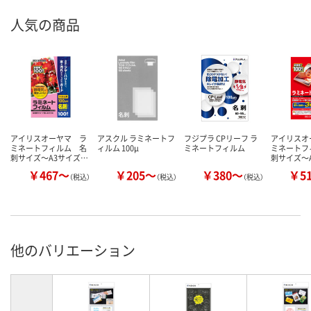
人気の商品
アイリスオーヤマ ラ
アスクル ラミネートフ
フジプラ CPリーフ ラ
アイリスオ
ミネートフィルム 名
ィルム 100μ
ミネートフィルム
ミネートフ
刺サイズ～A3サイズ…
刺サイズ～
￥467～
￥205～
￥380～
￥5
（税込）
（税込）
（税込）
他のバリエーション