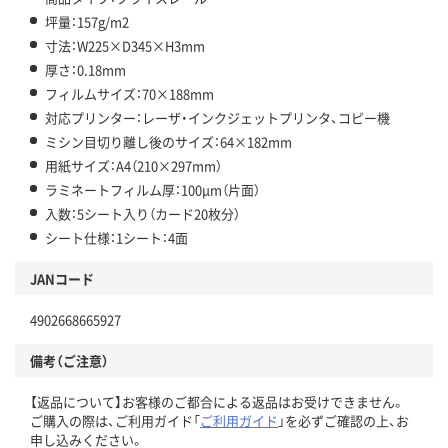
坪量：157g/m2
寸法：W225×D345×H3mm
厚さ：0.18mm
フィルムサイズ：70×188mm
対応プリンター：レーザ・インクジェットプリンタ、コピー機
ミシン目切り離し後のサイズ：64×182mm
用紙サイズ：A4（210×297mm）
ラミネートフィルム厚：100μm（片面）
入数：5シート入り（カード20枚分）
シート仕様：1シート：4面
JANコード
4902668665927
備考（ご注意）
【返品について】お客様のご都合による返品はお受けできません。
ご購入の際は、ご利用ガイド「
ご利用ガイド
」を必ずご確認の上、お
申し込みください。