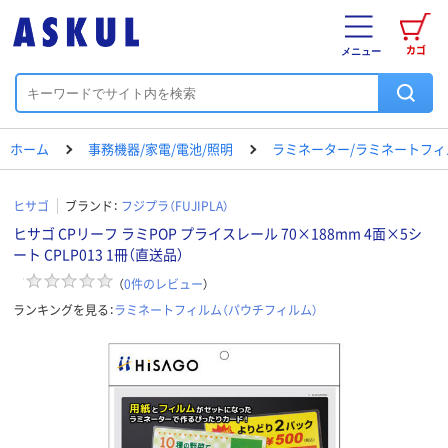
カゴ
メニュー
ホーム
事務機器/家電/電池/照明
ラミネーター/ラミネートフィ
ヒサゴ
ブランド：
フジプラ（FUJIPLA）
ヒサゴ CPリーフ ラミPOP プライスレール 70×188mm 4面×5シ
ート CPLP013 1冊（直送品）
（
0
件のレビュー
）
ランキングを見る：
ラミネートフィルム（パウチフィルム）