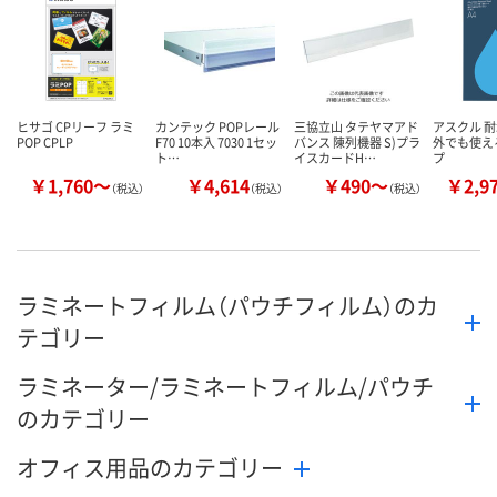
カゴへ
カゴへ
カ
ヒサゴ CPリーフ ラミ
カンテック POPレール
三協立山 タテヤマアド
アスクル 耐
POP CPLP
F70 10本入 7030 1セッ
バンス 陳列機器 S)プラ
外でも使え
ト…
イスカードH…
プ
￥1,760～
￥4,614
￥490～
￥2,9
（税込）
（税込）
（税込）
ラミネートフィルム（パウチフィルム）のカ
テゴリー
ラミネーター/ラミネートフィルム/パウチ
のカテゴリー
オフィス用品のカテゴリー