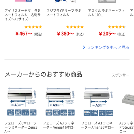
アイリスオーヤマ ラミ
フジプラ CPリーフ ラミ
アスクル ラミネートフィ
ア
ネートフィルム 名刺サ
ネートフィルム
ルム 100μ
ル
イズ～A3サイズ…
￥467～
￥380～
￥205～
（税込）
（税込）
（税込）
ランキングをもっと見る
メーカーからのおすすめ商品
スポンサー
フェローズ 6本ローラ
フェローズ A3 ラミネ
フェローズ A3 ラミネ
A3ラミ
ーラミネーター Zeus3
ーター Venus4 6本ロ…
ーター Amaris 6本ロ…
Proteus5
A…
ロ…