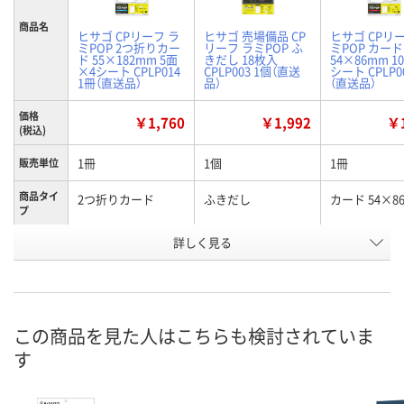
商品名
ヒサゴ CPリーフ ラ
ヒサゴ 売場備品 CP
ヒサゴ CPリ
ミPOP 2つ折りカー
リーフ ラミPOP ふ
ミPOP カード
ド 55×182mm 5面
きだし 18枚入
54×86mm 1
×4シート CPLP014
CPLP003 1個（直送
シート CPLP0
1冊（直送品）
品）
（直送品）
価格
￥1,760
￥1,992
￥1
(税込)
1冊
1個
1冊
販売単位
商品タイ
2つ折りカード
ふきだし
カード 54×8
プ
お申込番
詳しく見る
XN06346
WNU0508
XN06340
号
直送品
直送品
直送品
在庫
8月27日（木）まで
8月27日（木）まで
8月27日（木）
お届け日
この商品を見た人はこちらも検討されていま
す
数量
数量
数量