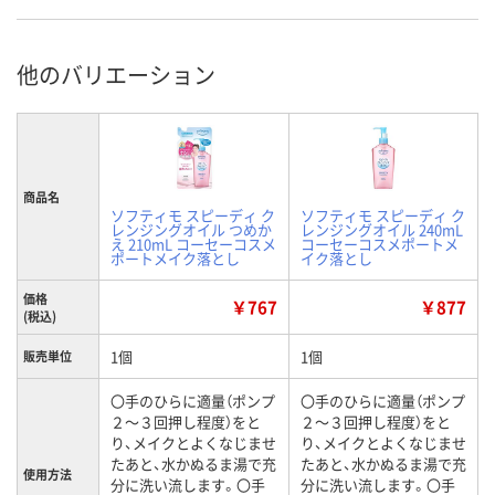
他のバリエーション
商品名
ソフティモ スピーディ ク
ソフティモ スピーディ ク
レンジングオイル つめか
レンジングオイル 240mL
え 210mL コーセーコスメ
コーセーコスメポートメ
ポートメイク落とし
イク落とし
価格
￥767
￥877
(税込)
1個
1個
販売単位
〇手のひらに適量（ポンプ
〇手のひらに適量（ポンプ
２～３回押し程度）をと
２～３回押し程度）をと
り、メイクとよくなじませ
り、メイクとよくなじませ
たあと、水かぬるま湯で充
たあと、水かぬるま湯で充
使用方法
分に洗い流します。〇手
分に洗い流します。〇手