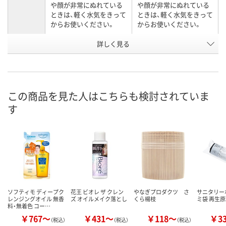
や顔が非常にぬれている
や顔が非常にぬれている
ときは、軽く水気をきって
ときは、軽く水気をきって
からお使いください。
からお使いください。
詳しく見る
210mL
240mL
内容量
XN15317
XN15307
お申込番号
あり
6点
在庫
この商品を見た人はこちらも検討されていま
8月9日（日）
8月9日（日）
お届け日
す
数量
数量
カゴへ
カゴへ
ソフティモ ディープク
花王 ビオレ ザ クレン
やなぎプロダクツ さ
サニタリーポ
レンジングオイル 無香
ズ オイルメイク落とし
くら楊枝
ミ袋 再生原
料・無着色 コー…
￥767～
￥431～
￥118～
￥3
（税込）
（税込）
（税込）