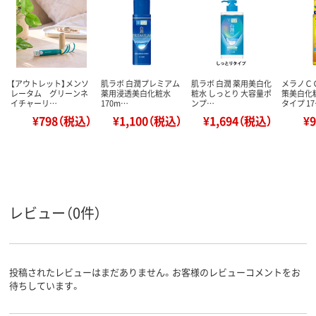
【アウトレット】メンソ
肌ラボ 白潤プレミアム
肌ラボ 白潤 薬用美白化
メラノＣ
レータム グリーンネ
薬用浸透美白化粧水
粧水 しっとり 大容量ポ
策美白化
イチャーリ…
170m…
ンプ…
タイプ 1
¥798（税込）
¥1,100（税込）
¥1,694（税込）
¥
レビュー（0件）
投稿されたレビューはまだありません。お客様のレビューコメントをお
待ちしています。