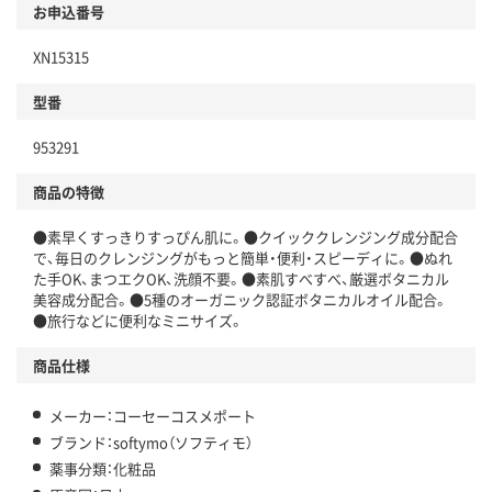
お申込番号
XN15315
型番
953291
商品の特徴
●素早くすっきりすっぴん肌に。●クイッククレンジング成分配合
で、毎日のクレンジングがもっと簡単・便利・スピーディに。●ぬれ
た手OK、まつエクOK、洗顔不要。●素肌すべすべ、厳選ボタニカル
美容成分配合。●5種のオーガニック認証ボタニカルオイル配合。
●旅行などに便利なミニサイズ。
商品仕様
メーカー：コーセーコスメポート
ブランド：softymo（ソフティモ）
薬事分類：化粧品