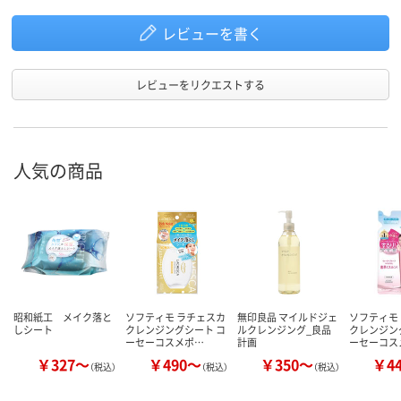
レビューを書く
レビューをリクエストする
人気の商品
昭和紙工 メイク落と
ソフティモ ラチェスカ
無印良品 マイルドジェ
ソフティモ
しシート
クレンジングシート コ
ルクレンジング_良品
クレンジン
ーセーコスメポ…
計画
ーセーコス
￥327～
￥490～
￥350～
￥4
（税込）
（税込）
（税込）