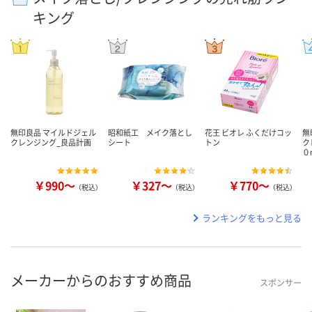
キング
無印良品 マイルドジェル
昭和紙工 メイク落とし
花王 ビオレ ふくだけコッ
無
クレンジング_良品計画
シート
トン
ク
０
￥990～
￥327～
￥770～
（税込）
（税込）
（税込）
ランキングをもっと見る
メーカーからのおすすめ商品
スポンサー