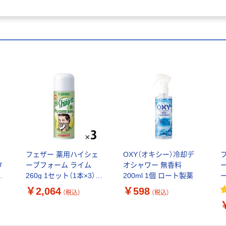
る
フェザー 薬用ハイシェ
OXY（オキシー）冷却デ
タ
ーブフォーム ライム
オシャワー 無香料
260g 1セット（1本×3）
200ml 1個 ロート製薬
ー
【数量限定】クレンジン
￥2,064
￥598
（税込）
（税込）
グリサーチ ボディピー
ルシート 5枚