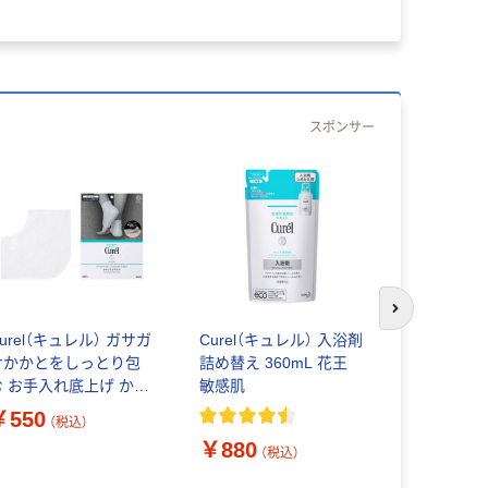
スポンサー
次のスライド
urel（キュレル） ガサガ
Curel（キュレル） 入浴剤
デリケート
サかかとをしっとり包
詰め替え 360mL 花王
ート Fem
む お手入れ底上げ かか
敏感肌
ット20枚×
とケアマスク 花王
香料 デリ
￥550
￥398
（税込）
（
用 レック
￥880
（税込）