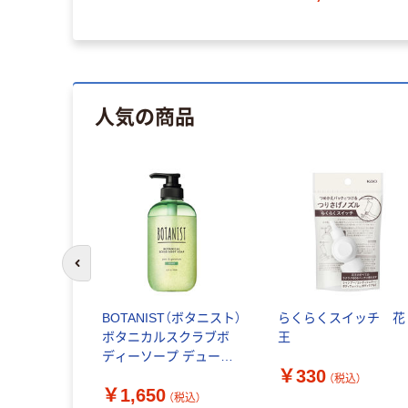
人気の商品
前のスライドへ
BOTANIST（ボタニスト）
らくらくスイッチ 花
ボタニカルスクラブボ
王
ディーソープ デューイ
￥330
ー 490ｍl I-ne
（税込）
￥1,650
（税込）