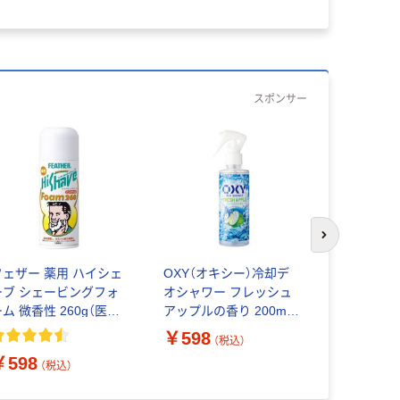
スポンサー
次のスライド
フェザー 薬用 ハイシェ
OXY（オキシー）冷却デ
サンスター 
ーブ シェービングフォ
オシャワー フレッシュ
トラベルセ
ム 微香性 260g（医薬
アップルの香り 200ml 1
部外品） 安全剃刀
個 ロート製薬
￥598
（税込）
￥352
（
￥598
（税込）