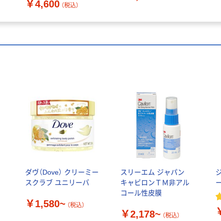
￥4,600
（税込）
ダヴ（Dove） クリーミー
スリーエム ジャパン
スクラブ ユニリーバ
キャビロンＴＭ非アル
ー
コール性皮膜
￥1,580~
（税込）
￥2,178~
（税込）