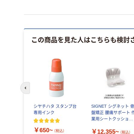
この商品を見た人はこちらも検討
前のスライドへ
ト】萩原 水
シヤチハタ スタンプ台
SIGNET シグネット 
座畳 祇園
専用インク
盤矯正 腰痛サポート 
057110 1
業用シートクッション
グッドシェイプシート
￥650~
￥12,355~
ワイドタイプ
（税込）
（税込）
（税込）