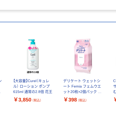
ン
【大容量】Curel（キュレ
デリケート ウェットシ
C
プ
ル） ローション ポンプ
ート Femia フェムウエ
肌
615ml 通常の2.8倍 花王
ット20枚×2個パック サ
ボン デリケートゾーン
￥3,850
￥398
（税込）
（税込）
用 レック