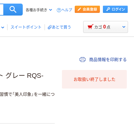
ヘルプ
各種お手続き
0
スイートポイント
あとで買う
カゴ
点
商品情報を印刷する
グレー RQS-
お取扱い終了しました
習慣で「美人印象」を一緒につ