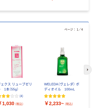
ページ：
1
／
4
次のスライド
ジェクス リューブゼリ
WELEDA（ヴェレダ） ボ
アンドフェ
 1本（55g）
ディオイル 100mL
ア 牛乳石
(
4
)
￥1,540
￥1,030
￥2,233~
（税込）
（税込）