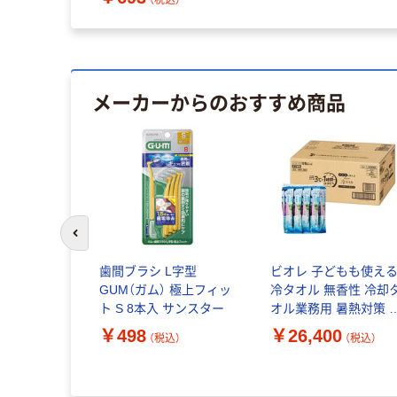
メーカーからのおすすめ商品
前のスライドへ
用 ハイシェ
歯間ブラシ L字型
ビオレ 子どもも使え
ビングフォ
GUM（ガム） 極上フィッ
冷タオル 無香性 冷却
260g（医薬
ト S 8本入 サンスター
オル業務用 暑熱対策 酷
剃刀 1セッ
暑日対策
￥498
￥26,400
（税込）
（税込）
（税込）