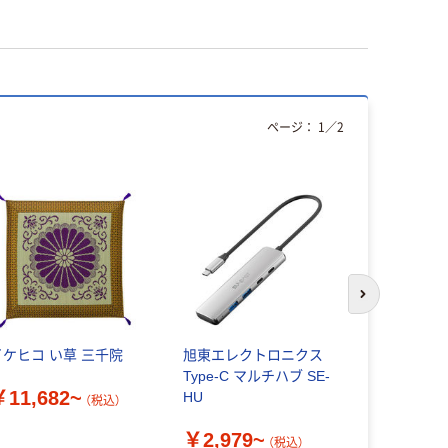
ページ：
1
／
2
次のスライド
イケヒコ い草 三千院
旭東エレクトロニクス
コジット 
Type-C マルチハブ SE-
ション ブ
￥11,682~
HU
360063 
（税込）
￥2,979~
￥4,980
（税込）