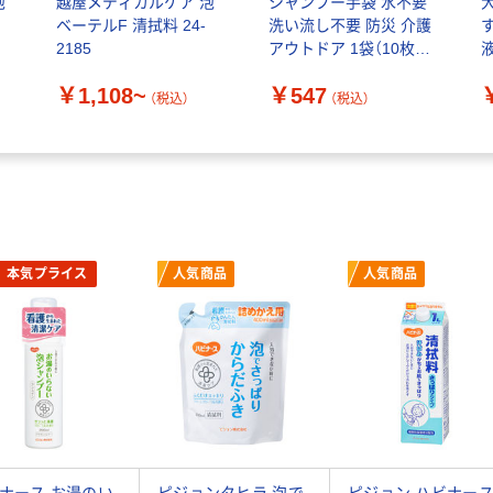
泡
越屋メディカルケア 泡
シャンプー手袋 水不要
ベーテルF 清拭料 24-
洗い流し不要 防災 介護
2185
アウトドア 1袋（10枚
液
入） 本田洋行
￥1,108~
￥547
（税込）
（税込）
本気プライス
人気商品
人気商品