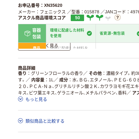
お申込番号：XN35620
メーカー：フェニックス
／型番：015878
／JANコード：49765
アスクル商品環境スコア
50
容器
環境に配慮した材料
省資源・無包装
を使用
包装
詳しく見る
商品
環境に配慮した材料を
省資源・省エネ・節水
本体
使用
独自の回収スキームが
アスクルで資源循環し
商品詳細
仕組
ある
いる
香り
グリーンフローラルの香り
／
その他
濃縮タイプ。約3
す。
／
内容量
1L
／
成分
水、ＢＧ、エタノール、ＰＥＧ-６
この商品の環境配慮ポイントです。詳しくはページ下部の商品
２０、ＰＣＡ-Ｎａ、グリチルリチン酸２Ｋ、カワラヨモギ花エ
ア詳細／加点項目
」で確認できます。
キス、ビワ葉エキス、ゲラニオール、メチルパラベン、香料
／
ア
もっと見る
類似商品と比較する