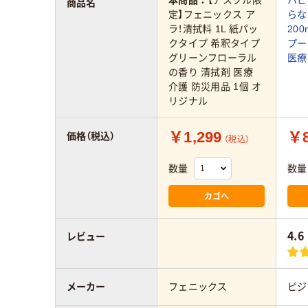
本商品：
【アスクル限
ハビ
商品名
定】フェニックス ア
らな
ラ！清拭料 1L 紙パッ
20
クタイプ 希釈タイプ
プー
グリーンフローラル
医療
の香り 清拭剤 医療
介護 防災用品 1個 オ
リジナル
￥1,299
￥8
価格（税込）
（税込）
数量
数量
カゴへ
4.6
レビュー
メーカー
フェニックス
ピジ