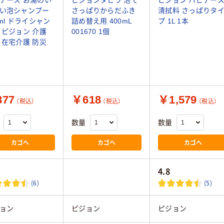
ナース お湯のい
ピジョンタヒラ 泡で
ピジョン ハビナー
い泡シャンプー
さっぱりからだふき
清拭料 さっぱりタ
0ml ドライシャン
詰め替え用 400mL
プ 1L 1本
 ピジョン 介護
001670 1個
 在宅介護 防災
77
￥618
￥1,579
（税込）
（税込）
（税込）
数量
数量
カゴへ
カゴへ
カゴへ
4.8
(6)
(5)
ョン
ピジョン
ピジョン