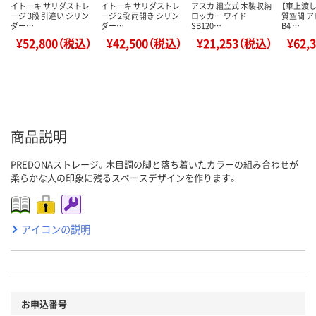
イトーキ サリダストレ
イトーキ サリダストレ
アスカ 組立式 木製収納
【車上渡し
ージ 3段 引違い シリン
ージ 2段 両開き シリン
ロッカー ワイド
質空間 
ダー…
ダー…
SB120…
B4 …
¥52,800（税込）
¥42,500（税込）
¥21,253（税込）
¥62,
商品説明
PREDONAストレージ。木目調の脚と落ち着いたカラーの組み合わせが
柔らかな人の印象に残るスペースデザインを作ります。
アイコンの説明
お申込番号