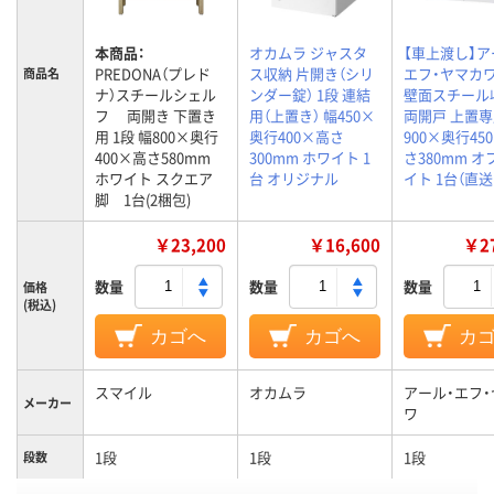
本商品：
オカムラ ジャスタ
【車上渡し】ア
PREDONA（プレド
ス収納 片開き（シリ
エフ・ヤマカワ
商品名
ナ）スチールシェル
ンダー錠） 1段 連結
壁面スチール
フ 両開き 下置き
用（上置き） 幅450×
両開戸 上置専
用 1段 幅800×奥行
奥行400×高さ
900×奥行45
400×高さ580mm
300mm ホワイト 1
さ380mm 
ホワイト スクエア
台 オリジナル
イト 1台（直送
脚 1台(2梱包)
￥23,200
￥16,600
￥27
数量
数量
数量
価格
(税込)
カゴへ
カゴへ
カ
スマイル
オカムラ
アール・エフ
メーカー
ワ
1段
1段
1段
段数