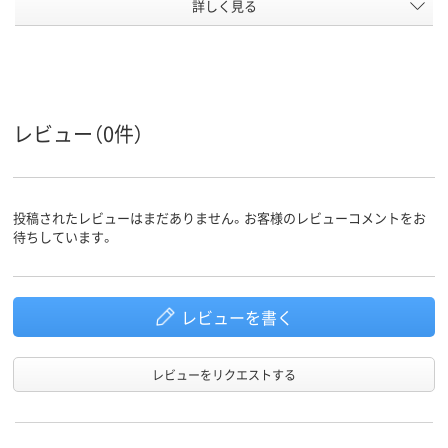
カラーグ
詳しく見る
ホワイト系
ホワイト系
ホワイト系
ループ
シリンダー錠
シリンダー錠
鍵無し
施錠方法
17kg
9.5Kg
質量
レビュー（0件）
アスクル
商品環境
60
スコア
投稿されたレビューはまだありません。お客様のレビューコメントをお
待ちしています。
レビューを書く
レビューをリクエストする