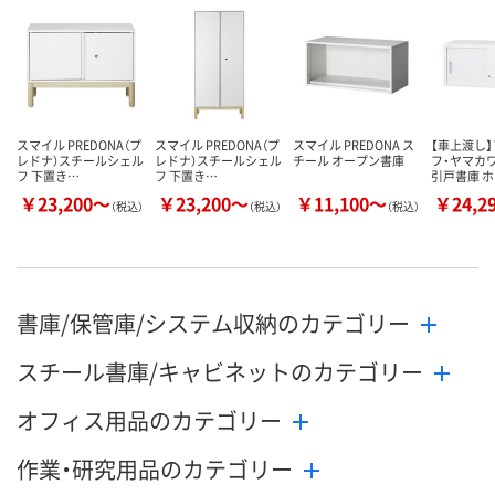
8月9日（日）
8月9日（日）
8月9日（日）
お届け日
数量
数量
数量
カゴへ
カゴへ
カ
スマイル PREDONA（プ
スマイル PREDONA（プ
スマイル PREDONA ス
【車上渡し】
レドナ）スチールシェル
レドナ）スチールシェル
チール オープン書庫
フ・ヤマカ
フ 下置き…
フ 下置き…
引戸書庫 
￥23,200～
￥23,200～
￥11,100～
￥24,2
（税込）
（税込）
（税込）
書庫/保管庫/システム収納のカテゴリー
スチール書庫/キャビネットのカテゴリー
オフィス用品のカテゴリー
作業・研究用品のカテゴリー