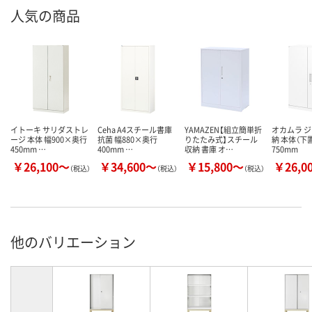
人気の商品
イトーキ サリダストレ
Ceha A4スチール書庫
YAMAZEN【組立簡単折
オカムラ 
ージ 本体 幅900×奥行
抗菌 幅880×奥行
りたたみ式】スチール
納 本体（下
450mm …
400mm …
収納 書庫 オ…
750mm
￥26,100～
￥34,600～
￥15,800～
￥26,0
（税込）
（税込）
（税込）
他のバリエーション