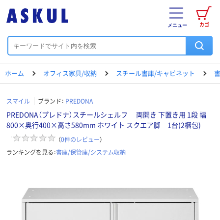
カゴ
メニュー
ホーム
オフィス家具/収納
スチール書庫/キャビネット
書
スマイル
ブランド：
PREDONA
PREDONA（プレドナ）スチールシェルフ 両開き 下置き用 1段 幅
800×奥行400×高さ580mm ホワイト スクエア脚 1台(2梱包)
（
0
件のレビュー
）
ランキングを見る：
書庫/保管庫/システム収納