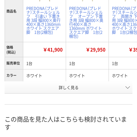
PREDONA（プレド
PREDONA（プレド
PREDONA（
商品名
ナ）スチールシェル
ナ）スチールシェル
ナ）スチール
フ 引違い 下置き
フ オープン 下置
フ 両開き 
用 3段 幅800×奥行
き用 3段 幅800×奥
用 3段 幅80
400×高さ1360mm
行400×高さ
400×高さ13
ホワイト スクエア
1360mm ホワイト
ホワイト ス
脚 1台(2梱包)
スクエア脚 1台(2
脚 1台(2梱包
梱包)
価格
￥41,900
￥29,950
￥39
(税込)
1台
1台
1台
販売単位
ホワイト
ホワイト
ホワイト
カラー
詳しく見る
1360mm
1360mm
1360mm
高さ
引違い3段
オープン3段
両開き3段
種別
お申込番
XP12679
XP12671
XP12675
号
この商品を見た人はこちらも検討されていま
す
3点
1点
3点
在庫