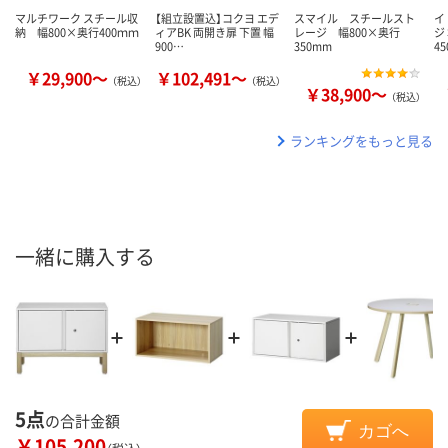
マルチワーク スチール収
【組立設置込】コクヨ エデ
スマイル スチールスト
イ
納 幅800×奥行400ｍｍ
ィアBK 両開き扉 下置 幅
レージ 幅800×奥行
ジ
900…
350mm
4
￥29,900～
￥102,491～
（税込）
（税込）
￥38,900～
（税込）
ランキングをもっと見る
一緒に購入する
5点
の合計金額
カゴへ
￥105,200