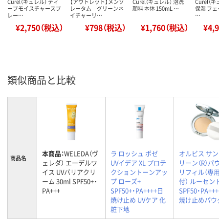
Curel（キュレル） ディ
【アウトレット】メンソ
Curel（キュレル） 泡洗
Curel（
ープモイスチャースプ
レータム グリーンネ
顔料 本体 150mL …
保湿 フ
レー…
イチャーリ…
…
¥2,750（税込）
¥798（税込）
¥1,760（税込）
¥4,
類似商品と比較
本商品：
WELEDA（ヴ
ラ ロッシュ ポゼ
オルビス サ
商品名
ェレダ） エーデルワ
UVイデア XL プロテ
リーン（R）パ
イス UVバリアクリ
クショントーンアッ
リフィル（専
ーム 30ml SPF50+・
プ ローズ+
付） ルーセン
PA+++
SPF50+・PA++++日
SPF50・PA+++
焼け止め UVケア 化
焼け止めパウ
粧下地