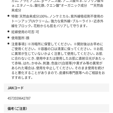
ガム、アラビアゴム、ｐーアニス酸、アニス酸Ｎａ、レブリン酸Ｎ
ａ、エタノール、酸化鉄、クエン酸*オーガニック成分 **天然由
来成分
特徴：天然由来成分100%、ノンケミカル、紫外線吸収剤不使用の
トーンアップUVクリーム。強力な紫外線・ブルーライト・近赤外
線をブロック。花粉からも肌をバリアして守ります。
妊婦使用の可否：可
使用箇所：顔
注意事項1：※冷暗所に保管してください。 ※開封後はお早めに
ご使用ください。 ※容器の口は清潔に保ってください。 ※お肌
に異常が生じていないかよく注意して使用してください。お肌
に合わないとき、使用中または使用したお肌に直射日光があたっ
て赤味、はれ、かゆみ、刺激、色抜け(白斑等)や黒ずみ等の異常が
あられた場合は、使用を中止してください。そのまま使用を続け
ると悪化することがありまので、皮膚科専門医等へのご相談をお
すすめします。
JANコード
4573559642787
備考（ご注意）