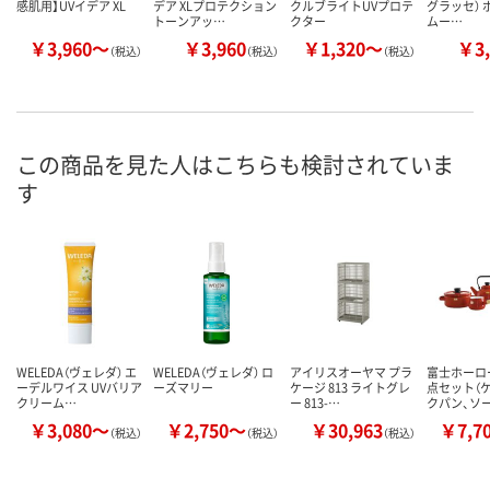
感肌用】UVイデア XL
デア XLプロテクション
クルブライトUVプロテ
グラッセ） 
トーンアッ…
クター
ムー…
￥3,960～
￥3,960
￥1,320～
￥3,
（税込）
（税込）
（税込）
この商品を見た人はこちらも検討されていま
す
WELEDA（ヴェレダ） エ
WELEDA（ヴェレダ） ロ
アイリスオーヤマ プラ
富士ホーロー
ーデルワイス UVバリア
ーズマリー
ケージ 813 ライトグレ
点セット（
クリーム…
ー 813-…
クパン、ソ
￥3,080～
￥2,750～
￥30,963
￥7,7
（税込）
（税込）
（税込）