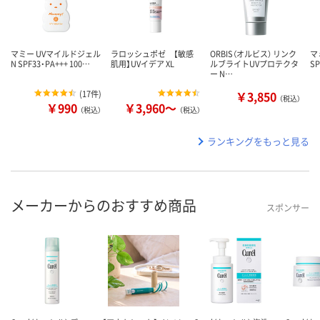
マミー UVマイルドジェル
ラロッシュポゼ 【敏感
ORBIS（オルビス） リンク
マ
N SPF33・PA+++ 100…
肌用】UVイデア XL
ルブライトUVプロテクタ
SP
ー N…
(
17件
)
￥3,850
（税込）
￥990
￥3,960～
（税込）
（税込）
ランキングをもっと見る
メーカーからのおすすめ商品
スポンサー