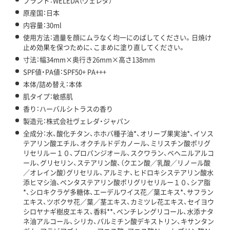
ブランド：WELEDA（ヴェレダ）
原産国：日本
内容量：30ml
使用方法：適量を顔にムラなく均一にのばしてください。日焼け
止め効果を保つために、こまめに塗り直してください。
寸法：幅34mm×奥行き26mm×高さ138mm
SPF値・PA値：SPF50+ PA+++
本体/詰め替え：本体
肌タイプ：敏感肌
香り：ハーバルシトラスの香り
製造元：株式会社ヴェレダ・ジャパン
全成分：水、酸化チタン、ホホバ種子油*、オリーブ果実油*、イソス
テアリン酸エチル、オクチルドデカノール、ミリスチン酸ポリグ
リセリルー１０、プロパンジオール、スクワラン、ベヘニルアルコ
ール、グリセリン、ステアリン酸、（クエン酸／乳酸／リノール酸
／オレイン酸）グリセリル、アルミナ、ヒドロキシステアリン酸水
添ヒマシ油、ペンタステアリン酸ポリグリセリルー１０、シア脂
*、シロキクラゲ多糖体、エーデルワイス花／葉エキス*、サフラン
エキス、ツボクサ花／葉／茎エキス、カミツレ花エキス、セイヨウ
シロヤナギ樹皮エキス、香料**、ペンチレングリコール、水添ナタ
ネ油アルコール、シリカ、パルミチン酸デキストリン、キサンタン