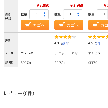
￥3,080
￥3,960
￥1
数量
数量
数量
価格
(税込)
カゴへ
カゴへ
カ
評価
4.3
4.5
（
68件
）
（
2件
）
ヴェレダ
ラ ロッシュ ポゼ
オルビス
メーカー
SPF50+
SPF50+
SPF50+
SPF値
PA+++
PA++++
PA++++
PA値
レビュー（0件）