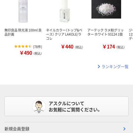
無印良品 除光液 100ml 良
ネイルカラー（トップ&ベ
アーテック ラメ粉グリッ
ジ
品計画
ース） クリア LAKOLE/ラ
ター ホワイト 93124 1個
1
コレ
デ
￥440
￥174
(
78件
)
（税込）
（税込）
￥490
（税込）
ランキング一覧
アスクルについて
お気軽にご質問ください。
新規会員登録