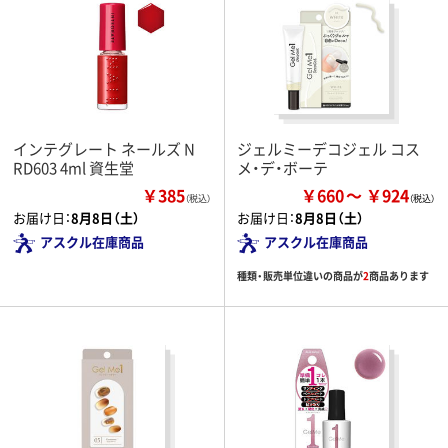
インテグレート ネールズ N
ジェルミーデコジェル コス
RD603 4ml 資生堂
メ・デ・ボーテ
￥385
￥660
￥924
（税込）
お届け日：
8月8日（土）
お届け日：
8月8日（土）
アスクル在庫商品
アスクル在庫商品
種類・販売単位違いの商品が
2
商品あります