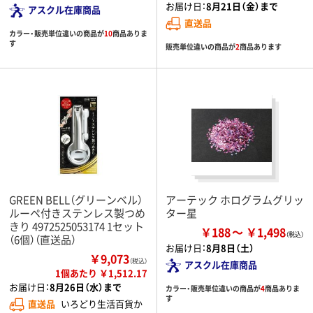
お届け日：
8月21日（金）まで
アスクル在庫商品
直送品
カラー・販売単位違いの商品が
10
商品ありま
す
販売単位違いの商品が
2
商品あります
GREEN BELL（グリーンベル）
アーテック ホログラムグリッ
ルーペ付きステンレス製つめ
ター星
きり 4972525053174 1セット
￥188
￥1,498
（6個）（直送品）
お届け日：
8月8日（土）
￥9,073
（税込）
アスクル在庫商品
1個あたり ￥1,512.17
お届け日：
8月26日（水）まで
カラー・販売単位違いの商品が
4
商品ありま
す
直送品
いろどり生活百貨か