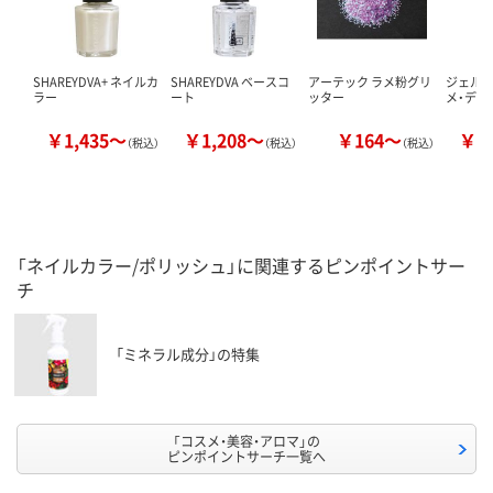
SHAREYDVA+ ネイルカ
SHAREYDVA ベースコ
アーテック ラメ粉グリ
ジェルミ
ラー
ート
ッター
メ・デ・
￥1,435～
￥1,208～
￥164～
￥1
（税込）
（税込）
（税込）
「ネイルカラー/ポリッシュ」に関連するピンポイントサー
チ
「ミネラル成分」の特集
「コスメ・美容・アロマ」の
ピンポイントサーチ一覧へ