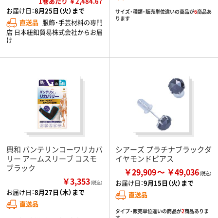
1巻あたり ￥2,484.67
お届け日：
8月25日（火）まで
サイズ・種類・販売単位違いの商品が
6
商品あ
ります
直送品
服飾・手芸材料の専門
店 日本紐釦貿易株式会社からお届
け
興和 バンテリンコーワリカバ
シアーズ プラチナブラックダ
リー アームスリーブ コスモ
イヤモンドピアス
ブラック
￥29,909
￥49,036
￥3,353
お届け日：
9月15日（火）まで
（税込）
お届け日：
8月27日（木）まで
直送品
直送品
タイプ・販売単位違いの商品が
2
商品ありま
す