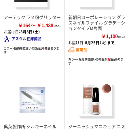
アーテック ラメ粉グリッター
新朝日コーポレーション グラ
スネイルファイル グラデーシ
￥164
￥1,488
ョンタイプM片面
お届け日：
8月8日（土）
￥1,100
（税込）
アスクル在庫商品
お届け日：
8月25日（火）まで
カラー・販売単位違いの商品が
6
商品ありま
直送品
す
カラー・販売単位違いの商品が
2
商品ありま
す
呉英製作所 シルキーネイル
ジーニッシュマニキュア コス