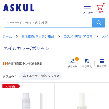
カゴ
メニュー
ホーム
生活雑貨/キッチン用品
コスメ・美容・アロマ
メイ
ネイルカラー/ポリッシュ
1
334
件（578商品）中 1～50件を表示
表示切替
絞り込み
並び替え
ネイルカラー/ポリッシュ
絞り込み
人気商品