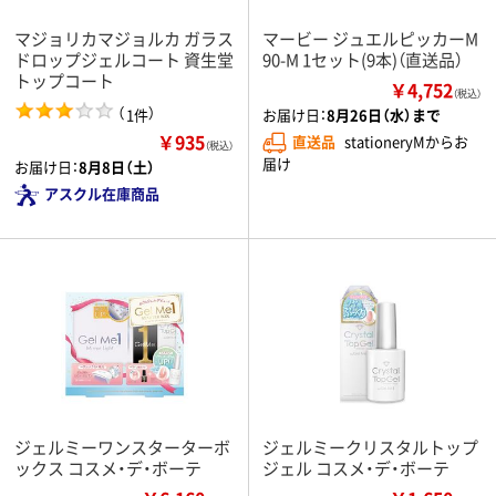
マジョリカマジョルカ ガラス
マービー ジュエルピッカーM
ドロップジェルコート 資生堂
90-M 1セット(9本)（直送品）
トップコート
￥4,752
（税込）
（
）
1件
お届け日：
8月26日（水）まで
￥935
直送品
stationeryMからお
（税込）
届け
お届け日：
8月8日（土）
アスクル在庫商品
ジェルミーワンスターターボ
ジェルミークリスタルトップ
ックス コスメ・デ・ボーテ
ジェル コスメ・デ・ボーテ