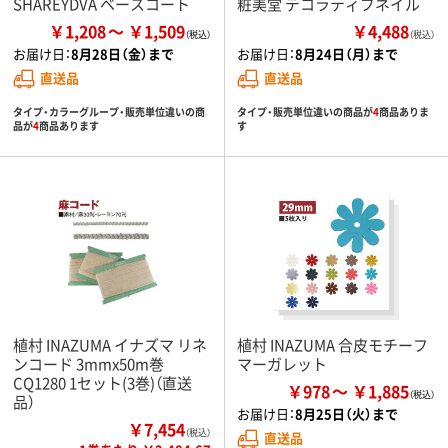
SHAREYDVA ベースコート
粧美堂 デコラティブネイル
￥1,208
￥1,509
￥4,488
（税込）
お届け日：
8月28日（金）まで
お届け日：
8月24日（月）まで
直送品
直送品
タイプ・カラーグループ・販売単位違いの商
タイプ・販売単位違いの商品が
4
商品ありま
品が
4
商品あります
す
植村 INAZUMA イナズマ リネ
植村 INAZUMA 合皮モチーフ
ンコード 3mmx50m巻
マーガレット
CQ1280 1セット(3巻)（直送
￥978
￥1,885
品）
お届け日：
8月25日（火）まで
￥7,454
（税込）
直送品