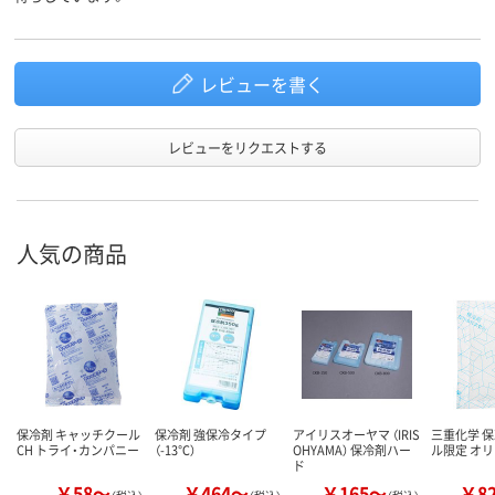
レビューを書く
レビューをリクエストする
人気の商品
保冷剤 キャッチクール
保冷剤 強保冷タイプ
アイリスオーヤマ （IRIS
三重化学 保
CH トライ・カンパニー
（-13℃）
OHYAMA） 保冷剤ハー
ル限定 オ
ド
￥58～
￥464～
￥165～
￥8