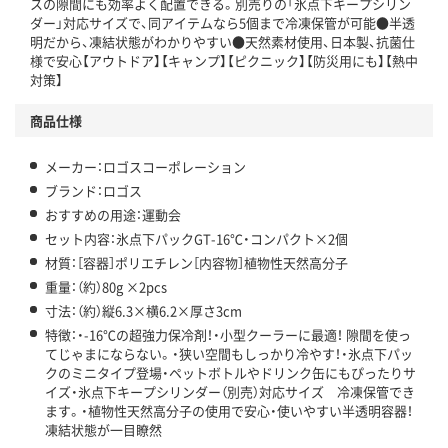
スの隙間にも効率よく配置できる。別売りの「氷点下キープシリン
ダー」対応サイズで、同アイテムなら5個まで冷凍保管が可能●半透
明だから、凍結状態がわかりやすい●天然素材使用、日本製、抗菌仕
様で安心【アウトドア】【キャンプ】【ピクニック】【防災用にも】【熱中
対策】
商品仕様
メーカー：ロゴスコーポレーション
ブランド：ロゴス
おすすめの用途：運動会
セット内容：氷点下パックGT-16℃・コンパクト×2個
材質：［容器］ポリエチレン［内容物］植物性天然高分子
重量：（約）80g ×2pcs
寸法：（約）縦6.3×横6.2×厚さ3cm
特徴：・-16℃の超強力保冷剤！・小型クーラーに最適！ 隙間を使っ
てじゃまにならない。・狭い空間もしっかり冷やす！・氷点下パッ
クのミニタイプ登場・ペットボトルやドリンク缶にもぴったりサ
イズ・氷点下キープシリンダー（別売）対応サイズ 冷凍保管でき
ます。・植物性天然高分子の使用で安心・使いやすい半透明容器！
凍結状態が一目瞭然