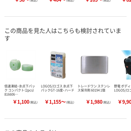
（税込）
（税込）
（税込）
この商品を見た人はこちらも検討されていま
す
倍速凍結・氷点下パッ
LOGOS/ロゴス 氷点下
トレードワン ステンレ
野電 ボデ
ク コンパクト（2pcs）
パックGT-16度・ハード
ス保冷剤 60194 1個
LOGOS/ロ
816606…
￥1,100
￥1,155～
￥1,980
￥9,9
（税込）
（税込）
（税込）