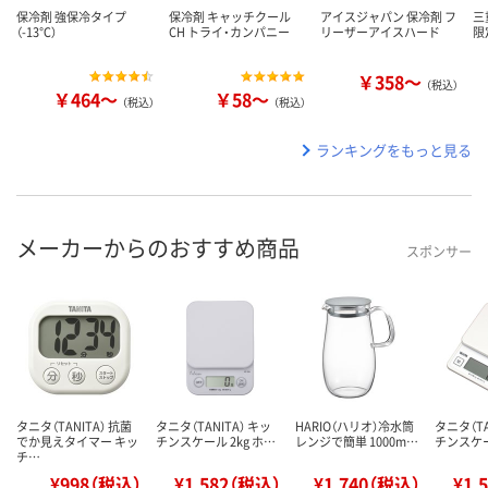
保冷剤 強保冷タイプ
保冷剤 キャッチクール
アイスジャパン 保冷剤 フ
三
（-13℃）
CH トライ・カンパニー
リーザーアイスハード
限
￥358～
（税込）
￥464～
￥58～
（税込）
（税込）
ランキングをもっと見る
メーカーからのおすすめ商品
スポンサー
タニタ（TANITA） 抗菌
タニタ（TANITA） キッ
HARIO（ハリオ）冷水筒
タニタ（TA
でか見えタイマー キッ
チンスケール 2kg ホ…
レンジで簡単 1000m…
チンスケー
チ…
¥998（税込）
¥1,582（税込）
¥1,740（税込）
¥1,