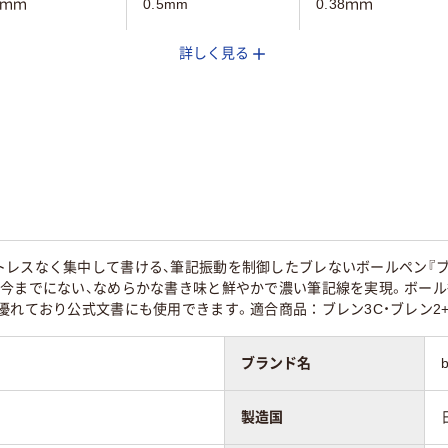
8ｍｍ
0.5mm
0.38ｍｍ
詳しく見る
クションインキ
フリクションインキ
ゲル
ルインク）
（ゲルインク）
45
レスなく集中して書ける、筆記振動を制御したブレないボールペン『ブレン
今までにない、なめらかな書き味と鮮やかで濃い筆記線を実現。ボール径
優れており公式文書にも使用できます。適合商品：ブレン3C・ブレン2+S
ブランド名
製造国