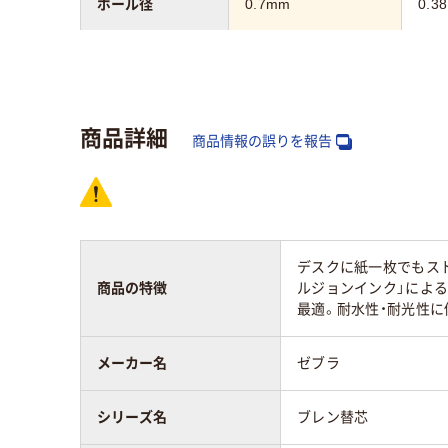
ボール径
0.7mm
0.3
インク種類
フリ
エマルジョンインク
（ゲ
商品詳細
アスクル商品環境
商品情報の誤りを報告
40
スコア
デスクに紙一枚でもスト
商品の特徴
ルジョンインク」による
最適。耐水性・耐光性に
メーカー名
ゼブラ
シリーズ名
ブレン替芯