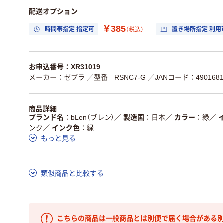
配送オプション
￥385
時間帯指定 指定可
置き場所指定 利用
（税込）
お申込番号：XR31019
メーカー：ゼブラ
／型番：RSNC7-G
／JANコード：4901681
商品詳細
ブランド名
bLen（ブレン）
／
製造国
日本
／
カラー
緑
／
ンク
／
インク色
緑
もっと見る
類似商品と比較する
こちらの商品は一般商品とは別便で届く場合がある別