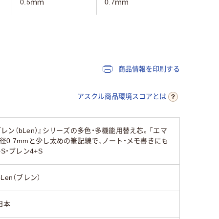
0.5ｍｍ
0.7ｍｍ
0.5mm
フリクションインキ
フリクションインキ
フリクシ
（ゲルインク）
（ゲルインク）
商品情報を印刷する
45
アスクル商品環境スコアとは
（bLen）』シリーズの多色・多機能用替え芯。「エマ
0.7mmと少し太めの筆記線で、ノート・メモ書きにも
・ブレン4+S
bLen（ブレン）
日本