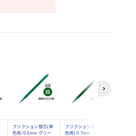
次へ
フリクション替芯(単
フリクション替芯(単
パイロッ
色用）0.5mm グリー
色用) 0.7mm グリー
ョン シ