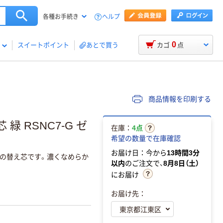
ヘルプ
各種お手続き
0
スイートポイント
あとで買う
カゴ
点
商品情報を印刷する
緑 RSNC7-G ゼ
在庫：
4点
希望の数量で在庫確認
お届け日：今から
13時間3分
ンの替え芯です。濃くなめらか
以内
のご注文で、
8月8日（土）
にお届け
お届け先：