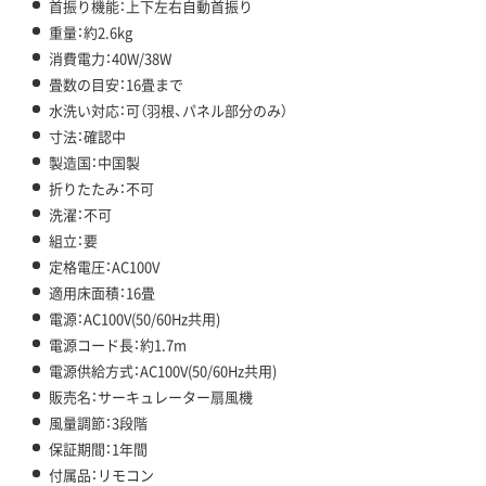
首振り機能：上下左右自動首振り
重量：約2.6kg
消費電力：40W/38W
畳数の目安：16畳まで
水洗い対応：可（羽根、パネル部分のみ）
寸法：確認中
製造国：中国製
折りたたみ：不可
洗濯：不可
組立：要
定格電圧：AC100V
適用床面積：16畳
電源：AC100V(50/60Hz共用)
電源コード長：約1.7m
電源供給方式：AC100V(50/60Hz共用)
販売名：サーキュレーター扇風機
風量調節：3段階
保証期間：1年間
付属品：リモコン