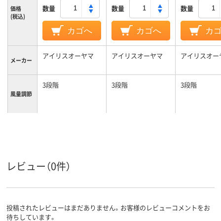
数量
数量
数量
価格
(税込)
カゴへ
カゴへ
カ
アイリスオーヤマ
アイリスオーヤマ
アイリスオー
メーカー
3段階
3段階
3段階
風量調節
レビュー（0件）
投稿されたレビューはまだありません。お客様のレビューコメントをお
待ちしています。