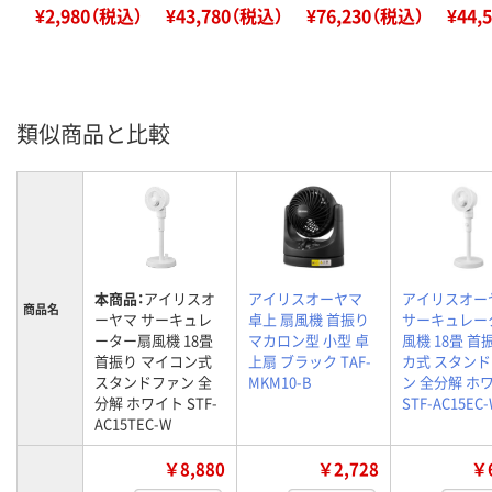
¥2,980（税込）
¥43,780（税込）
¥76,230（税込）
¥44,
類似商品と比較
本商品：
アイリスオ
アイリスオーヤマ
アイリスオー
商品名
ーヤマ サーキュレ
卓上 扇風機 首振り
サーキュレー
ーター扇風機 18畳
マカロン型 小型 卓
風機 18畳 首
首振り マイコン式
上扇 ブラック TAF-
カ式 スタン
スタンドファン 全
MKM10-B
ン 全分解 ホ
分解 ホワイト STF-
STF-AC15EC
AC15TEC-W
￥8,880
￥2,728
￥6