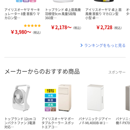
アイリスオーヤマ サーキ
トップランド 卓上扇風機
アイリスオーヤマ 卓上 扇
オ
ュレーター 8畳 首振り マ
羽根径9cm 風量5段階
風機 首振り マカロン型
ター
カロン型…
360度…
小型 卓…
￥2,178～
￥2,728
（税込）
（税込）
￥3,980～
（税込）
ランキングをもっと見る
メーカーからのおすすめ商品
スポンサー
トップランド 12cm コ
アイリスオーヤマ ポー
パナソニック ジアイー
パナソニ
ンパクトファン 3電源
タブルクーラー スポッ
ノ F-ML4000B-W 1…
機 F-PX7
対応…
トエアコ…