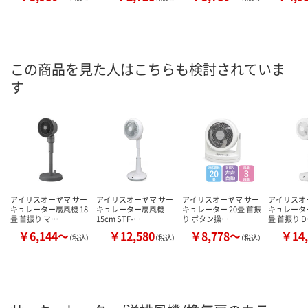
この商品を見た人はこちらも検討されていま
す
アイリスオーヤマ サー
アイリスオーヤマ サー
アイリスオーヤマ サー
アイリスオ
キュレーター扇風機 18
キュレーター扇風機
キュレーター 20畳 首振
キュレーター
畳 首振り マ…
15cm STF-…
り ボタン操…
畳 首振り 
￥6,144～
￥12,580
￥8,778～
￥14,
（税込）
（税込）
（税込）