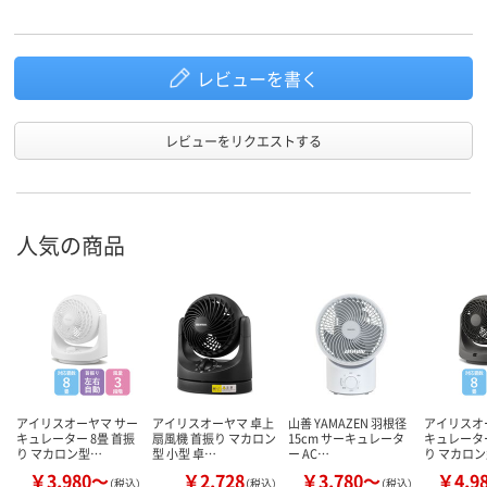
レビューを書く
レビューをリクエストする
人気の商品
アイリスオーヤマ サー
アイリスオーヤマ 卓上
山善 YAMAZEN 羽根径
アイリスオ
キュレーター 8畳 首振
扇風機 首振り マカロン
15cm サーキュレータ
キュレーター
り マカロン型…
型 小型 卓…
ー AC…
り マカロ
￥3,980～
￥2,728
￥3,780～
￥4,9
（税込）
（税込）
（税込）