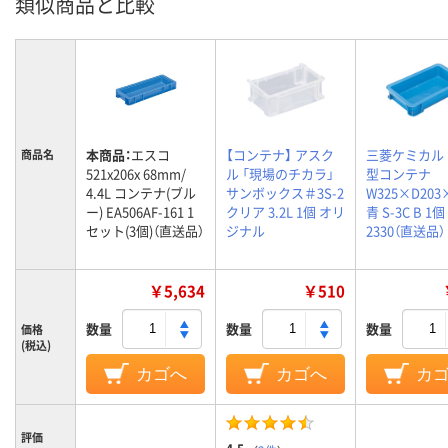
類似商品と比較
本商品：
エスコ
【コンテナ】 アスク
三菱ケミカル 
商品名
521x206x 68mm/
ル 「現場のチカラ」
型コンテナ
4.4L コンテナ(ブル
サンボックス＃3S-2
W325×D203
ー) EA506AF-161 1
クリア 3.2L 1個 オリ
青 S-3C B 1個 
セット(3個)（直送品）
ジナル
2330（直送品）
￥5,634
￥510
数量
数量
数量
価格
(税込)
カゴへ
カゴへ
カ
評価