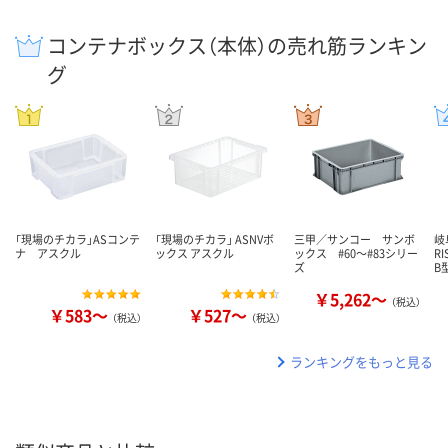
コンテナボックス（本体）の売れ筋ランキン
グ
「現場のチカラ」ASコンテ
「現場のチカラ」 ASNVボ
三甲／サンコー サンボ
岐
ナ アスクル
ックス アスクル
ックス #60～#83シリー
R
ズ
B
￥5,262～
（税込）
￥583～
￥527～
（税込）
（税込）
ランキングをもっと見る