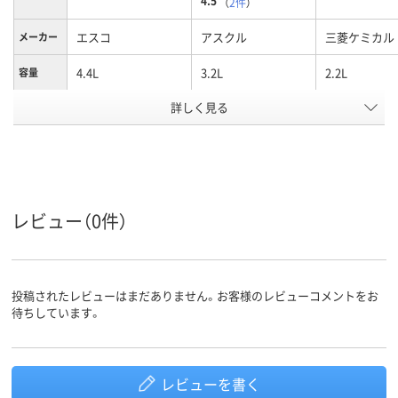
4.5
（
2件
）
エスコ
アスクル
三菱ケミカル
メーカー
4.4L
3.2L
2.2L
容量
詳しく見る
ポリプロピレン
ポリプロピレン
PP
材質
アスクル
商品環境
95
スコア
レビュー（0件）
投稿されたレビューはまだありません。お客様のレビューコメントをお
待ちしています。
レビューを書く