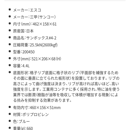
メーカー：エスコ
メーカー：三甲（サンコー）
内寸（mm）：462×158×61
原産国：日本
商品名：サンボックス#4-2
圧縮荷重：25.5kN(2600kgf)
型番：200450
外寸(mm)：521×206×68（H）
容量：4.4L
底面形状：格子リブ底面に格子状のリブ（平面部を補強するため
その面に垂直に立てられた板形状）を設置しております。リブの
高さによって曲げ強度は決まり、リブが高ければ高いほど、高い
強度を示します。工業用コンテナに多く採用され、特に油を使う
業界では膨潤（樹脂が油等を吸収して体積が増加する現象）によ
る撓みを抑制する効果があります。
有効内寸：460×156×51mm
材質：ポリプロピレン
色：ブルー
重量(g)：660