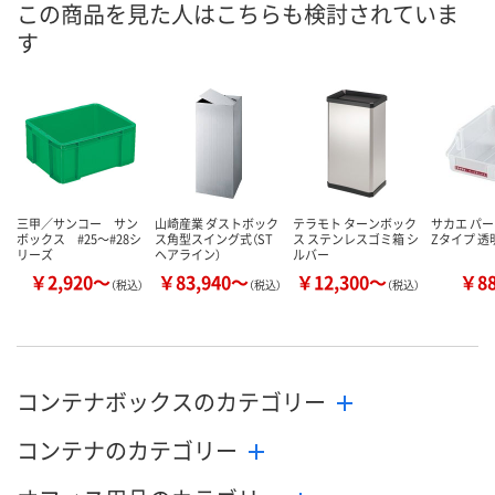
この商品を見た人はこちらも検討されていま
す
三甲／サンコー サン
山崎産業 ダストボック
テラモト ターンボック
サカエ パ
ボックス #25～#28シ
ス角型スイング式（ST
ス ステンレスゴミ箱 シ
Zタイプ 透明
リーズ
ヘアライン）
ルバー
￥2,920～
￥83,940～
￥12,300～
￥8
（税込）
（税込）
（税込）
コンテナボックスのカテゴリー
コンテナのカテゴリー