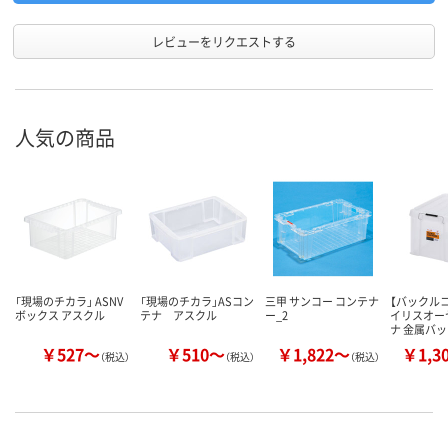
レビューをリクエストする
人気の商品
「現場のチカラ」 ASNV
「現場のチカラ」ASコン
三甲 サンコー コンテナ
【バックル
ボックス アスクル
テナ アスクル
ー_2
イリスオー
ナ 金属バ
￥527～
￥510～
￥1,822～
￥1,3
（税込）
（税込）
（税込）