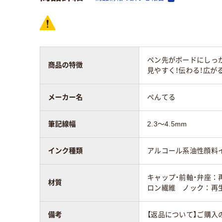
ペン先がボードにしっ
商品の特徴
見やすく！伝わる！広がる
メーカー名
ぺんてる
筆記線幅
2.3～4.5mm
インク種類
アルコール系油性顔料
キャップ・前軸・弁座：
材質
ロン繊維 ノック：再生
備考
【返品について】ご購入