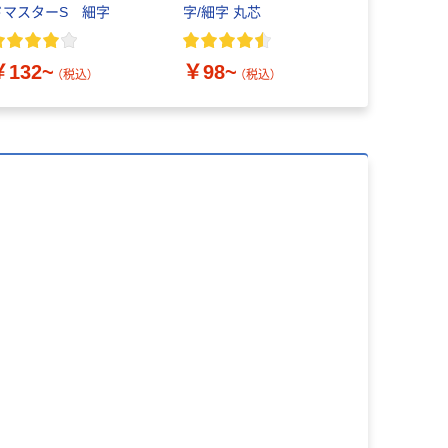
ドマスターS 細字
字/細字 丸芯
ホワイトボ
トパス 
￥130~
￥132~
￥98~
（税込）
（税込）