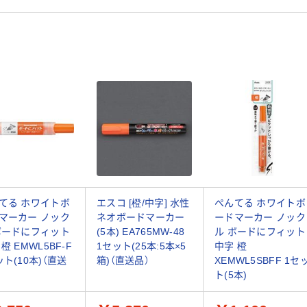
てる ホワイトボ
エスコ [橙/中字] 水性
ぺんてる ホワイトボ
マーカー ノック
ネオボードマーカー
ードマーカー ノック
ボードにフィット
(5本) EA765MW-48
ル ボードにフィット
橙 EMWL5BF-F
1セット(25本:5本×5
中字 橙
ット(10本)（直送
箱)（直送品）
XEMWL5SBFF 1セ
ト(5本)