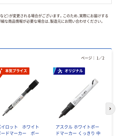
国など）が変更される場合がございます。このため、実際にお届けする
細な商品情報が必要な場合は、製造元にお問い合わせください。
ページ：
1
／
2
本気プライス
オリジナル
次のスライド
パイロット ホワイト
アスクル ホワイトボー
トラスコ中
ボードマーカー ボー
ドマーカー くっきり 中
（TRUSCO