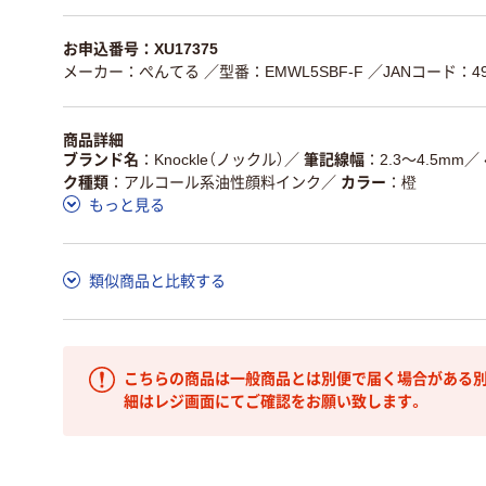
お申込番号：XU17375
メーカー：ぺんてる
／型番：EMWL5SBF-F
／JANコード：490
商品詳細
ブランド名
Knockle（ノックル）
／
筆記線幅
2.3～4.5mm
／
ク種類
アルコール系油性顔料インク
／
カラー
橙
もっと見る
類似商品と比較する
こちらの商品は一般商品とは別便で届く場合がある別
細はレジ画面にてご確認をお願い致します。