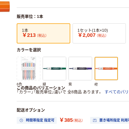
販売単位：1本
1本
1セット(1本×10)
￥213
￥2,007
（税込）
（税込）
カラーを選択
6色
緑
紫
橙
この商品のバリエーション
「カラー」「販売単位」違いで 全8商品 あります。
すべてのバリ
配送オプション
￥385
時間帯指定 指定可
置き場所指定 利用
（税込）