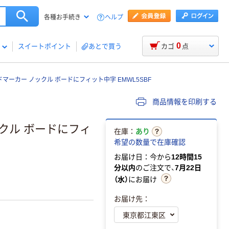
ヘルプ
各種お手続き
0
スイートポイント
あとで買う
カゴ
点
マーカー ノックル ボードにフィット中字 EMWL5SBF
商品情報を印刷する
クル ボードにフィ
在庫：
あり
希望の数量で在庫確認
お届け日：今から
12時間15
分以内
のご注文で、
7月22日
（水）
にお届け
お届け先：