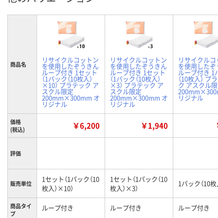
リサイクルコットン
リサイクルコットン
リサイクルコ
商品名
を使用したぞうきん
を使用したぞうきん
を使用したぞ
ループ付き 1セット
ループ付き 1セット
ループ付き 1
（1パック（10枚入）
（1パック（10枚入）
（10枚入） プ
×10） プラテック ア
×3） プラテック ア
ク アスクル
スクル限定
スクル限定
200mm×30
200mm×300mm オ
200mm×300mm オ
リジナル
リジナル
リジナル
価格
￥6,200
￥1,940
(税込)
評価
1セット（1パック（10
1セット（1パック（10
1パック（10枚
販売単位
枚入）×10）
枚入）×3）
商品タイ
ループ付き
ループ付き
ループ付き
プ