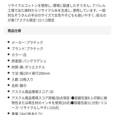
リサイクルコットンを使用し、環境に配慮したぞうきん。アパレル
この商品の環境配慮ポイントです。下記商品詳細「
工場で出た端材からリサイクル糸を生成し、使用しています。一般
アスクル商品環境スコア詳細／加点項目
」で確認できます。
的なぞうきんの半分のサイズで女性や子どもも扱いやすく、絞るの
が楽！アスクル限定・ロハコ限定
商品仕様
メーカー：プラテック
ブランド：プラテック
カラー：白
原産国：バングラデシュ
材質：綿、ポリエステル
寸法：幅150×奥行200mm
入数：10枚入り
名称：雑巾
アスクル商品環境スコア：20
アスクル商品環境スコア詳細/加点項目：●容器包装8-1:印刷に植
物性または再生材のインキを使用(10点)●容器包装11:分別・リユ
ース・リサイクルしやすい(10点)
重量：16g(1枚あたり)