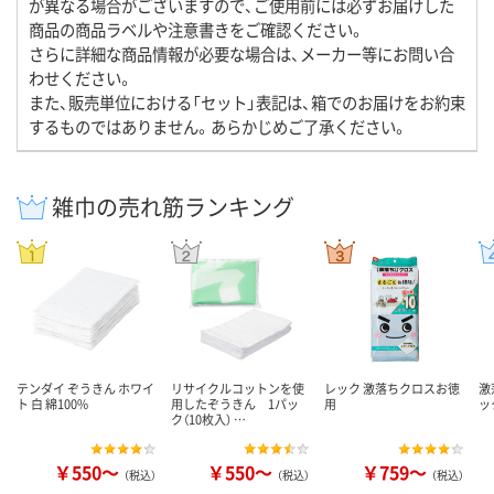
が異なる場合がございますので、ご使用前には必ずお届けした
商品の商品ラベルや注意書きをご確認ください。
さらに詳細な商品情報が必要な場合は、メーカー等にお問い合
わせください。
また、販売単位における「セット」表記は、箱でのお届けをお約束
するものではありません。あらかじめご了承ください。
雑巾の売れ筋ランキング
テンダイ ぞうきん ホワイ
リサイクルコットンを使
レック 激落ちクロスお徳
激
ト 白 綿100%
用したぞうきん 1パッ
用
ッ
ク（10枚入） …
￥550～
￥550～
￥759～
（税込）
（税込）
（税込）