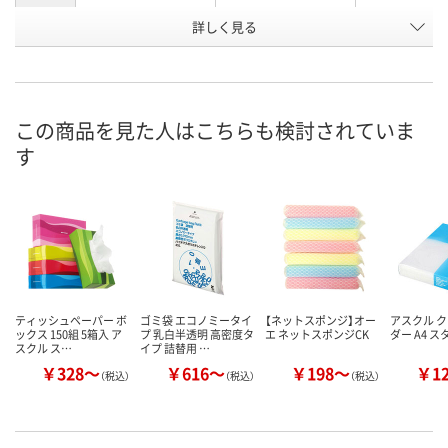
お申込番
詳しく見る
RR08904
RR08889
XU40284
号
1点
3点
あり
在庫
8月9日（日）
8月9日（日）
8月9日（日）
お届け日
この商品を見た人はこちらも検討されていま
す
数量
数量
数量
カゴへ
カゴへ
カ
ティッシュペーパー ボ
ゴミ袋 エコノミータイ
【ネットスポンジ】オー
アスクル 
ックス 150組 5箱入 ア
プ 乳白半透明 高密度タ
エ ネットスポンジCK
ダー A4 
スクル ス…
イプ 詰替用 …
￥328～
￥616～
￥198～
￥1
（税込）
（税込）
（税込）