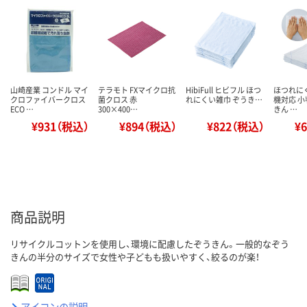
山崎産業 コンドル マイ
テラモト FXマイクロ抗
HibiFull ヒビフル ほつ
ほつれに
クロファイバークロス
菌クロス 赤
れにくい雑巾 ぞうき…
機対応 小
ECO …
300×400…
きん …
¥931（税込）
¥894（税込）
¥822（税込）
¥
商品説明
リサイクルコットンを使用し、環境に配慮したぞうきん。一般的なぞう
きんの半分のサイズで女性や子どもも扱いやすく、絞るのが楽！
アイコンの説明