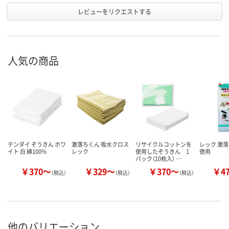
レビューをリクエストする
人気の商品
テンダイ ぞうきん ホワ
激落ちくん 吸水クロス
リサイクルコットンを
レック 激
イト 白 綿100%
レック
使用したぞうきん 1
徳用
パック（10枚入） …
￥370～
￥329～
￥370～
￥4
（税込）
（税込）
（税込）
他のバリエーション