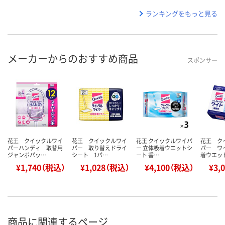
ランキングをもっと見る
メーカーからのおすすめ商品
スポンサー
花王 クイックルワイ
花王 クイックルワイ
花王 クイックルワイパ
花王 ク
パーハンディ 取替用
パー 取り替えドライ
ー 立体吸着ウエットシ
パー ワ
ジャンボパッ…
シート 1パ…
ート 香…
着ウエッ
¥1,740（税込）
¥1,028（税込）
¥4,100（税込）
¥3,
商品に関連するページ