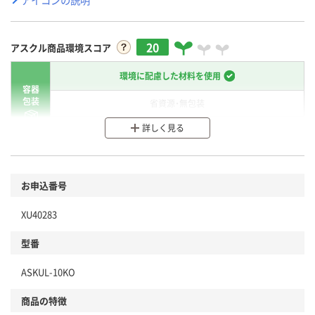
20
アスクル商品環境スコア
環境に配慮した材料を使用
容器
包装
省資源・無包装
詳しく見る
分別・リサイクルしやすい設計
環境に配慮した材料を使用
商品
お申込番号
本体
省資源・省エネ・節水
XU40283
分別・リサイクルしやすい設計
型番
独自の回収スキームがある
ASKUL-10KO
仕組
アスクルで資源循環している
商品の特徴
温室効果ガスなどの削減