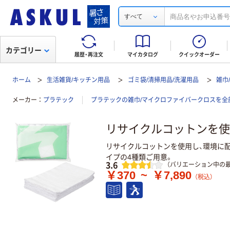
すべて
カテゴリー
履歴・再注文
マイカタログ
クイックオーダー
ホーム
生活雑貨/キッチン用品
ゴミ袋/清掃用品/洗濯用品
雑巾
メーカー
プラテック
プラテックの雑巾/マイクロファイバークロスを全
リサイクルコットンを使
リサイクルコットンを使用し、環境に
イプの4種類ご用意。
レビュー
3.6
（バリエーション中の最
￥370
~
￥7,890
（税込）