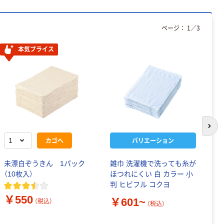
ページ：
1
／
3
本気プライス
次の
カゴへ
バリエーション
未漂白ぞうきん 1パック
雑巾 洗濯機で洗っても糸が
レ
（10枚入）
ほつれにくい 白 カラー 小
判 ヒビフル コクヨ
￥
￥550
￥601~
（税込）
（税込）