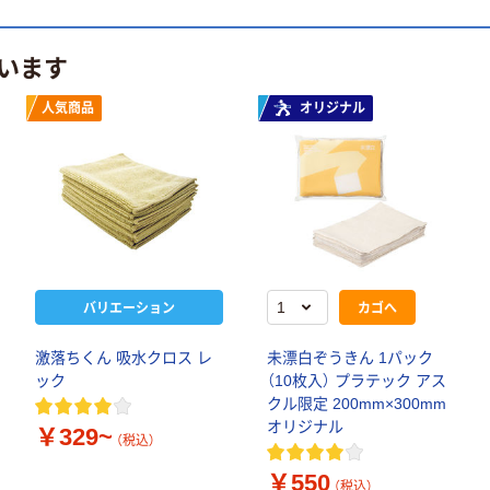
います
人気商品
オリジナル
バリエーション
カゴへ
激落ちくん 吸水クロス レ
未漂白ぞうきん 1パック
ック
（10枚入） プラテック アス
クル限定 200mm×300mm
オリジナル
￥329~
（税込）
￥550
（税込）