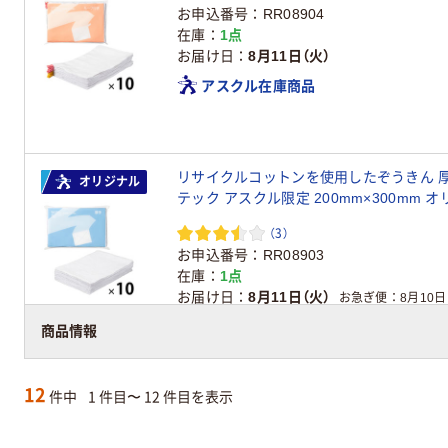
お申込番号
RR08904
在庫
1点
お届け日
8月11日（火）
アスクル在庫商品
リサイクルコットンを使用したぞうきん 厚手 
オリジナル
テック アスクル限定 200mm×300mm 
（3）
お申込番号
RR08903
在庫
1点
お届け日
8月11日（火）
お急ぎ便
8月10日
アスクル在庫商品
商品情報
12
件中
1 件目〜 12 件目を表示