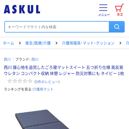
カゴ
メニュー
ホーム
衛生/医療/介護
介護用寝具・マット・クッション
西川
ブランド：
西川
西川 寝心地を追究したごろ寝マットスイート 五つ折り仕様 高反発
ウレタン コンパクト収納 休憩 レジャー 防災対策にも ネイビー 1枚
（
0
件のレビュー
）
ランキングを見る：
介護用マット