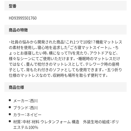
型番
HD93995501760
商品の特徴
・社員の悩みから開発された商品！これ1つで10役！？機能マットレス
の素材を使用し、寝心地を追求した「ごろ寝マットスイート」。・ち
ょっとお昼寝したい時、横になってTVを見たり、アウトドアなど、
様々なシーンにてご使用いただけます。・睡眠時のマットレスだけ
ではなく、畳んで枕付きのマットレスとして、テレワーク時の座椅
子として、背もたれ付きのソファとしても使用できます。・五つ折り
仕様のマットレスなので、収納時も場所を取らず便利です。
商品仕様
メーカー：西川
ブランド：西川
カラー：ネイビー
材質：中材：材料 ウレタンフォーム 構造 外装生地の組成：ポリ
エステル100％