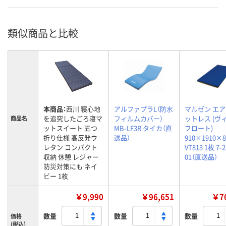
類似商品と比較
本商品：
西川 寝心地
アルファプラL（防水
マルゼン エ
を追究したごろ寝マ
フィルムカバー）
ットレス (ヴ
商品名
ットスイート 五つ
MB-LF3R タイカ（直
フロート)
折り仕様 高反発ウ
送品）
910×1910×
レタン コンパクト
VT813 1枚 7-2
収納 休憩 レジャー
01（直送品）
防災対策にも ネイ
ビー 1枚
￥9,990
￥96,651
￥76
数量
数量
数量
価格
(税込)