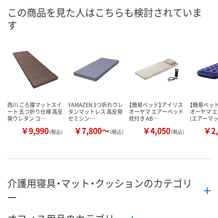
この商品を見た人はこちらも検討されていま
す
西川 ごろ寝マットスイ
YAMAZEN 3つ折れウレ
【簡易ベッド】アイリス
【簡易ベッ
ート 五つ折り仕様 高反
タンマットレス 高反発
オーヤマ エアーベッド
オーヤマ 
発ウレタン コ…
セミシン…
枕付き AB…
(エアーマ
￥9,990
￥7,800～
￥4,050
￥2,
（税込）
（税込）
（税込）
介護用寝具・マット・クッションのカテゴリ
ー