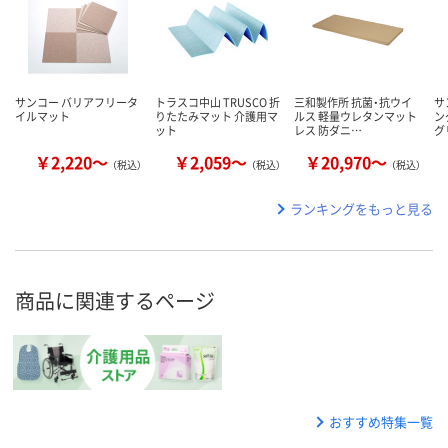
サンコー バリアフリータ
トラスコ中山 TRUSCO 折
三和製作所 抗菌・抗ウイ
サ
イルマット
りたたみマット 介護用マ
ルス 軽量ウレタンマット
ン
ット
レス 防ダニ…
グ
￥2,220～
￥2,059～
￥20,970～
（税込）
（税込）
（税込）
ランキングをもっと見る
商品に関連するページ
おすすめ特集一覧