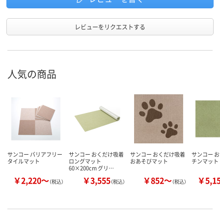
レビューをリクエストする
人気の商品
サンコー バリアフリー
サンコー おくだけ吸着
サンコー おくだけ吸着
サンコー 
タイルマット
ロングマット
おあそびマット
チンマット
60×200cm グリ…
￥2,220～
￥3,555
￥852～
￥5,1
（税込）
（税込）
（税込）