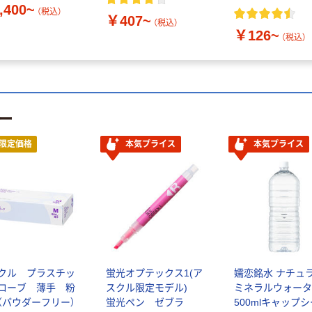
,400~
（税込）
￥407~
（税込）
￥126~
（税込）
ー
限定価格
本気プライス
本気プライス
クル プラスチッ
蛍光オプテックス1(ア
嬬恋銘水 ナチュ
ローブ 薄手 粉
スクル限定モデル)
ミネラルウォータ
（パウダーフリー）
蛍光ペン ゼブラ
500mlキャップ