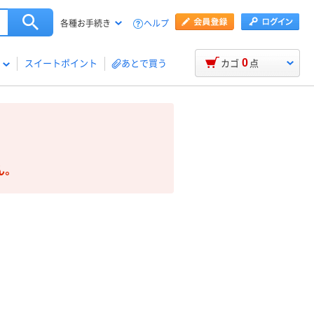
ヘルプ
各種お手続き
0
スイートポイント
あとで買う
カゴ
点
ん。