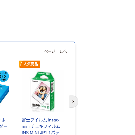
ページ：
1
／
6
人気商品
オリジナル
次のスライドへ
ーホ
富士フイルム instax
ゴミ袋 エコノミータ
ンダー
mini チェキフィルム
イプ 乳白半透明 高密
INS MINI JP1 1パック
度タイプ 詰替用 バイ