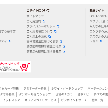
当サイトについて
関連サイト
アスクルについてお気軽にご質問ください
サイトマップ
LOHACO（ロ
ご利用規約
パプリ（印刷・
プライバシーポリシー
みんなの仕事
対する基本方
ご利用環境について
エシラボ（We
ご利用上の注意
アスクルの大
リティ
ション
古物営業法に基づく表記
酒類販売管理者標識の掲示
医薬品の販売に関する表示
イムカード特集
ラミネーター特集
ホワイトボードショップ
パーテーション
タオル特集
ダンボール専門ショップ
現場のチカラ
台車ナビ
すべての働
トイットストア
オフィスづくりサービス
ピンポイントサーチ
特集一覧