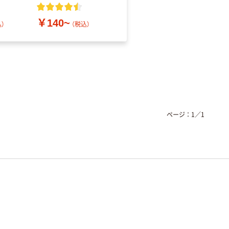
レス
￥140~
￥686~
）
（税込）
（税込）
ページ：
1
／
1