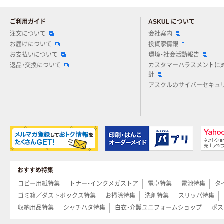
ご利用ガイド
ASKUL について
注文について
会社案内
お届けについて
投資家情報
お支払いについて
環境・社会活動報告
返品・交換について
カスタマーハラスメントに
針
アスクルのサイバーセキュ
おすすめ特集
コピー用紙特集
トナー・インクメガストア
電卓特集
電池特集
タ
ゴミ箱／ダストボックス特集
お掃除特集
洗剤特集
スリッパ特集
収納用品特集
シャチハタ特集
白衣・介護ユニフォームショップ
ポス