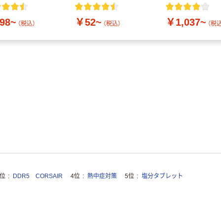
付き／2Lラベル
10本
98~
￥52~
￥1,037~
（税込）
（税込）
（税込
3位
DDR5 CORSAIR
4位
熱中症対策
5位
塩分タブレット