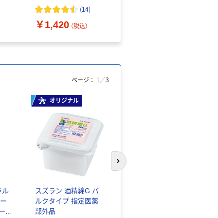
（10枚入り）
オマス素材10％配合
(
14
)
￥1,420
￥616~
（税込）
（税込）
ページ：
1
／
3
オリジナル
人気商品
次のスライドへ
ラル
スズラン 酒精綿G バ
サントリー 天然水 ミ
ー
ルクタイプ 指定医薬
ネラルウォーター ペ
シール
部外品
ットボトル