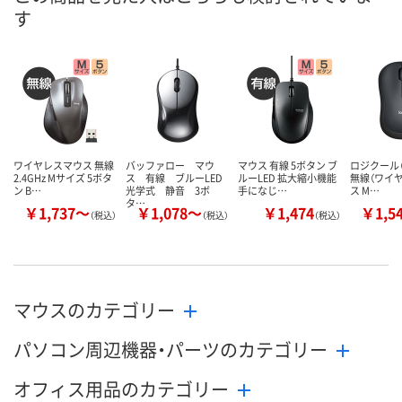
す
ワイヤレスマウス 無線
バッファロー マウ
マウス 有線 5ボタン ブ
ロジクール（L
2.4GHz Mサイズ 5ボタ
ス 有線 ブルーLED
ルーLED 拡大縮小機能
無線（ワイ
ン B…
光学式 静音 3ボ
手になじ…
ス M…
タ…
￥1,737～
￥1,078～
￥1,474
￥1,5
（税込）
（税込）
（税込）
マウスのカテゴリー
パソコン周辺機器・パーツのカテゴリー
オフィス用品のカテゴリー