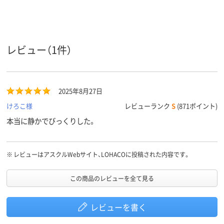
電源タイ
充電式
充電式
プ
読み取り
光学センサー方式
光学式
光学式
方式
レビュー（1件）
5個 ※ホイールボタ
3個 ※ホイールボタ
3ボタン
ボタン数
ン含む
ン含む
6カ月間
6カ月
6カ月
保証期間
2025年8月27日
けろこ様
レビューランク
S
(871ポイント)
本当に静かでびっくりした。
※
レビューはアスクルWebサイト、LOHACOに投稿された内容です。
この商品のレビューを全て見る
レビューを書く