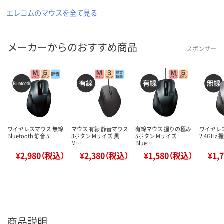
エレコムのマウスを全て見る
メーカーからのおすすめ商品
スポンサー
ワイヤレスマウス 無線
マウス 有線 静音マウス
有線マウス 握りの極み
ワイヤレ
Bluetooth 静音 5…
3ボタン Mサイズ 黒
5ボタン Mサイズ
2.4GHz
M…
Blue…
¥2,980（税込）
¥2,380（税込）
¥1,580（税込）
¥1,
商品説明