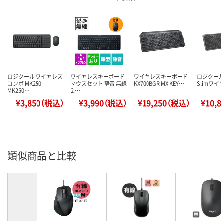
ロジクール ワイヤレス
ワイヤレスキーボード
ワイヤレスキーボード
ロジクール 
コンボ MK250
マウスセット 静音 無線
KX700BGR MX KEY…
Slimワ
MK250…
2.…
¥3,850（税込）
¥3,990（税込）
¥19,250（税込）
¥10,
類似商品と比較