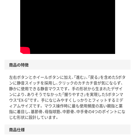
商品の特徴
左右ボタンとホイールボタンに加え、「進む」、「戻る」を含めた5ボタ
ンに静音スイッチを採用し、クリックのカチカチ音が気にならず、
静かに使用できる静音マウスです。 手の形状から生まれたデザイ
ンにより、ありそうでなかった「握りやすさ」を実現した5ボタンマ
ウス“EX-G”です。 手になじみやすくしっかりとフィットするミデ
ィアムサイズです。 マウス操作時に最も使用頻度の高い親指と薬
指に着目し、基節骨、母指球筋、中節骨、中手骨の4つのポイントにな
じむ形状に設計しています。
商品仕様