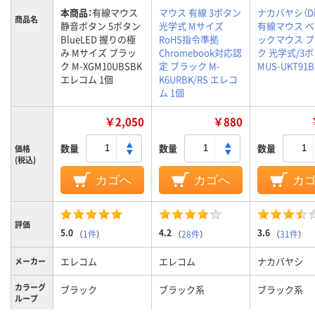
本商品：
有線マウス
マウス 有線 3ボタン
ナカバヤシ（Dig
商品名
静音ボタン 5ボタン
光学式 Mサイズ
有線マウス 
BlueLED 握りの極
RoHS指令準拠
ックマウス 
み Mサイズ ブラッ
Chromebook対応認
ク 光学式/3
ク M-XGM10UBSBK
定 ブラック M-
MUS-UKT91B
エレコム 1個
K6URBK/RS エレコ
ム 1個
￥2,050
￥880
数量
数量
数量
価格
(税込)
カゴへ
カゴへ
カ
評価
5.0
4.2
3.6
（
1件
）
（
28件
）
（
31件
）
エレコム
エレコム
ナカバヤシ
メーカー
カラーグ
ブラック
ブラック系
ブラック系
ループ