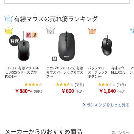
有線マウスの売れ筋ランキング
エレコム 有線マウス M-
ナカバヤシ（Digio2） 有線
バッファロー 有線マウ
マ
K6URRSシリーズ 光学
マウス ベーシックマウス
ス ブラック IrLED式/3
ン
式/3ボ…
ブ…
ボタン/…
(
31件
)
(
14件
)
￥880～
￥660
￥1,040
（税込）
（税込）
（税込）
ランキングをもっと見る
メーカーからのおすすめ商品
スポンサー