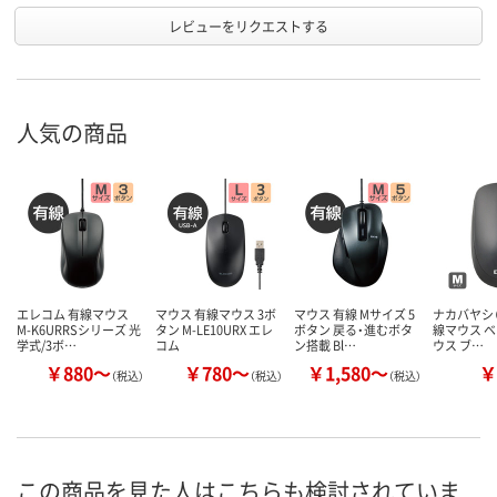
レビューをリクエストする
人気の商品
エレコム 有線マウス
マウス 有線マウス 3ボ
マウス 有線 Mサイズ 5
ナカバヤシ（D
M-K6URRSシリーズ 光
タン M-LE10URX エレ
ボタン 戻る・進むボタ
線マウス 
学式/3ボ…
コム
ン搭載 Bl…
ウス ブ…
￥880～
￥780～
￥1,580～
￥
（税込）
（税込）
（税込）
この商品を見た人はこちらも検討されていま