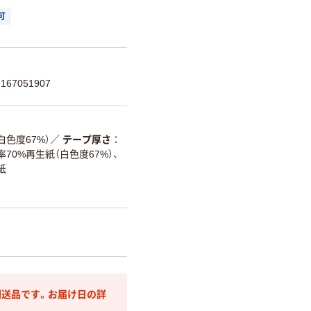
可
67051907
色度67%）
／
テープ厚さ
70%再生紙（白色度67%）、
紙
送品です。お届け日の詳