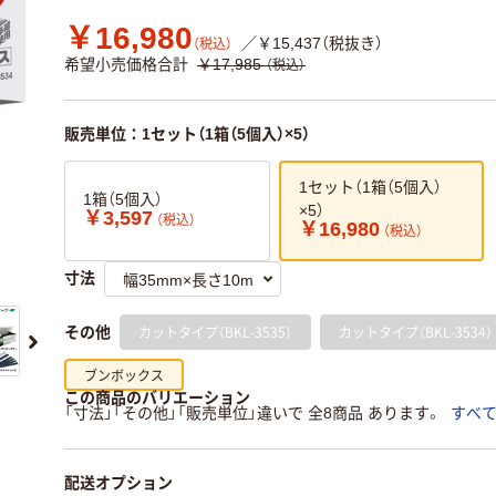
￥16,980
／￥15,437（税抜き）
（税込）
希望小売価格合計
￥17,985
（税込）
販売単位：1セット（1箱（5個入）×5）
1セット（1箱（5個入）
1箱（5個入）
×5）
￥3,597
（税込）
￥16,980
（税込）
寸法
カットタイプ（BKL-3535）
カットタイプ（BKL-3534）
その他
ブンボックス
この商品のバリエーション
「寸法」「その他」「販売単位」違いで 全8商品 あります。
すべ
配送オプション