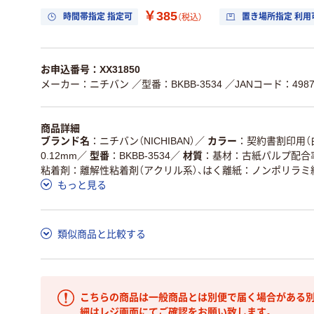
￥385
時間帯指定 指定可
置き場所指定 利用
（税込）
お申込番号：XX31850
メーカー：ニチバン
／型番：BKBB-3534
／JANコード：49871
商品詳細
ブランド名
ニチバン（NICHIBAN）
／
カラー
契約書割印用（白
0.12mm
／
型番
BKBB-3534
／
材質
基材：古紙パルプ配合率
粘着剤：離解性粘着剤（アクリル系）、はく離紙：ノンポリラミ
もっと見る
類似商品と比較する
こちらの商品は一般商品とは別便で届く場合がある別
細はレジ画面にてご確認をお願い致します。