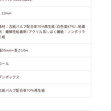
0.12mm
基材：古紙パルプ配合率70%再生紙（白色度67%）、粘着
剤：離解性粘着剤（アクリル系）、はく離紙：ノンポリラ
ミ紙
幅35mm×長さ10m
ロール
ブンボックス
古紙パルプ配合率70％再生紙