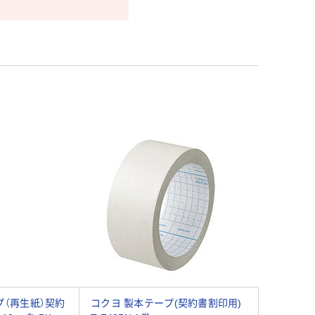
プ（再生紙）契約
コクヨ 製本テープ(契約書割印用)