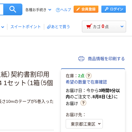
ヘルプ
各種お手続き
0
スイートポイント
あとで買う
カゴ
点
商品情報を印刷する
生紙）契約書割印用
在庫：
2点
4 1セット（1箱（5個
希望の数量で在庫確認
お届け日：今から
3時間9分以
内
のご注文で、
8月8日（土）
に
長さ10mのテープが5巻入った
お届け
お届け先：