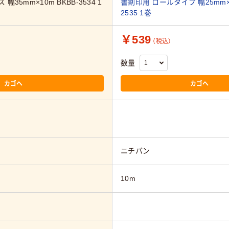
35mm×10m BKBB-3534 1
書割印用 ロールタイプ 幅25mm×1
2535 1巻
￥539
（税込）
数量
カゴへ
カゴへ
ニチバン
10m