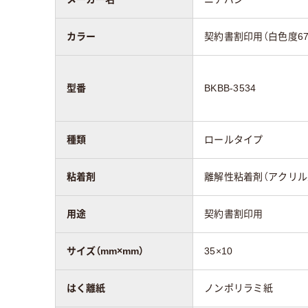
カラー
契約書割印用（白色度67
型番
BKBB-3534
種類
ロールタイプ
粘着剤
離解性粘着剤（アクリル
用途
契約書割印用
サイズ（mm×mm）
35×10
はく離紙
ノンポリラミ紙