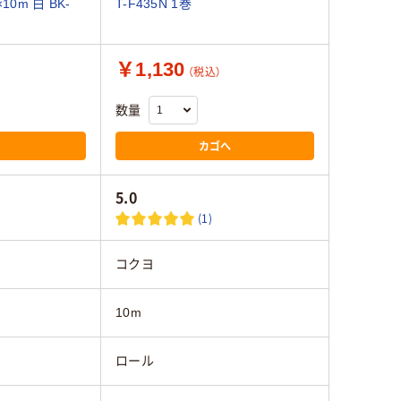
0m 白 BK-
T-F435N 1巻
￥1,130
（税込）
数量
カゴへ
5.0
(1)
コクヨ
10m
ロール