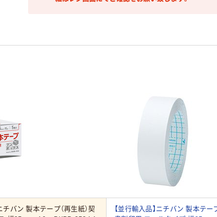
ニチバン 製本テープ（再生紙）契
【並行輸入品】ニチバン 製本テー