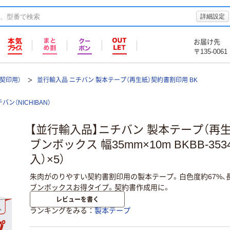
詳細設定
お届け先
〒135-0061
契印用）
並行輸入品 ニチバン 製本テープ（再生紙）契約書割印用 BK
バン（NICHIBAN）
【並行輸入品】ニチバン 製本テープ（再
ブンボックス 幅35mm×10m BKBB-353
入）×5）
朱肉がのりやすい契約書割印用の製本テープ。白色度約67%、
ブンボックスお得タイプ。契約書作成用に。
レビューを書く
ランキングをみる
製本テープ