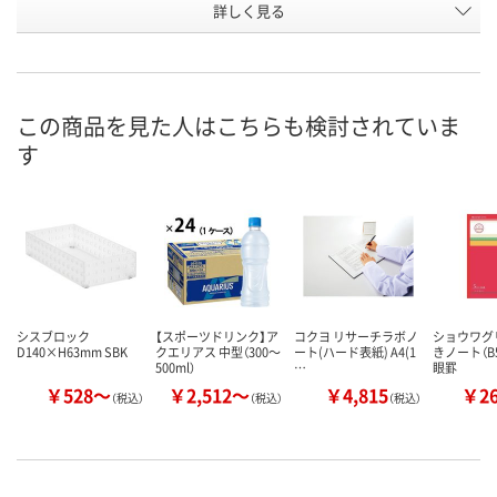
お申込番
詳しく見る
AX06716
AX06726
AX06700
号
あり
4点
あり
在庫
8月8日（土）
8月8日（土）
8月8日（土）
お届け日
この商品を見た人はこちらも検討されていま
す
数量
数量
数量
カゴへ
カゴへ
カ
シスブロック
【スポーツドリンク】ア
コクヨ リサーチラボノ
ショウワグ
D140×H63mm SBK
クエリアス 中型（300～
ート
(ハード表紙) A4(1
きノート（B5
500ml）
…
眼罫
￥528～
￥2,512～
￥4,815
￥2
（税込）
（税込）
（税込）