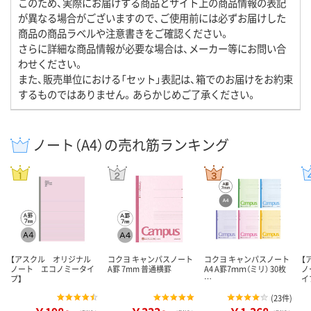
このため、実際にお届けする商品とサイト上の商品情報の表記
が異なる場合がございますので、ご使用前には必ずお届けした
商品の商品ラベルや注意書きをご確認ください。
さらに詳細な商品情報が必要な場合は、メーカー等にお問い合
わせください。
また、販売単位における「セット」表記は、箱でのお届けをお約束
するものではありません。あらかじめご了承ください。
ノート（A4）の売れ筋ランキング
【アスクル オリジナル
コクヨ キャンパスノート
コクヨ キャンパスノート
【
ノート エコノミータイ
A罫 7mm 普通横罫
A4 A罫7ｍｍ（ミリ） 30枚
ノ
プ】
…
イ
(
23件
)