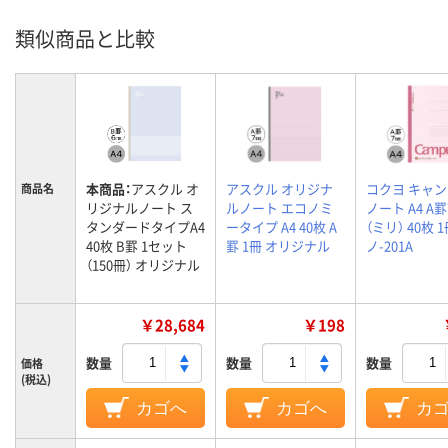
類似商品と比較
本商品：
アスクル オ
アスクル オリジナ
コクヨ キャ
商品名
リジナルノート ス
ルノート エコノミ
ノート A4 A
タンダードタイプA4
ータイプ A4 40枚 A
（ミリ） 40枚 
40枚 B罫 1セット
罫 1冊 オリジナル
ノ-201A
（150冊） オリジナル
￥28,684
￥198
数量
数量
数量
価格
(税込)
カゴへ
カゴへ
カ