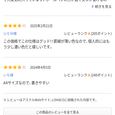
自宅で勉強をするのにも、職場でメモをするのにも使っています。
続きを見る
ノートに厚みがあるので、ノートの真ん中を反対に折るだけでバイ
ンダーなしで筆記もできます。紙が厚いノート、結構おすすめです。
2025年2月21日
ＵＥＭ様
レビューランク
A
(205ポイント)
この価格でこの仕様はグッド！！罫線が薄い色なので、個人的にはも
う少し濃い色だと嬉しいです。
2024年4月5日
いち様
レビューランク
A
(249ポイント)
A4サイズなので、書きやすい
※
レビューはアスクルWebサイト、LOHACOに投稿された内容です。
この商品のレビューを全て見る