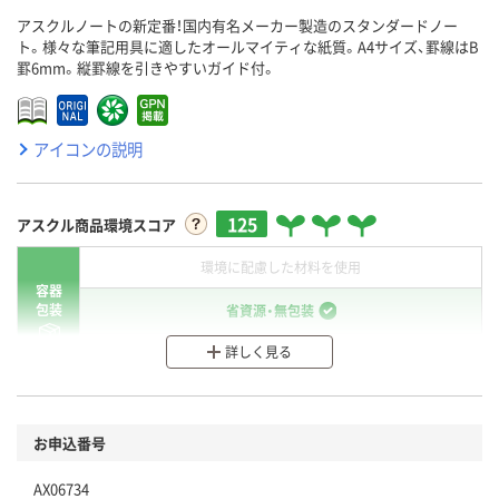
アスクルノートの新定番！国内有名メーカー製造のスタンダードノー
ト。様々な筆記用具に適したオールマイティな紙質。A4サイズ、罫線はB
罫6mm。縦罫線を引きやすいガイド付。
アイコンの説明
125
アスクル商品環境スコア
環境に配慮した材料を使用
容器
包装
省資源・無包装
詳しく見る
分別・リサイクルしやすい設計
環境に配慮した材料を使用
商品
お申込番号
本体
省資源・省エネ・節水
AX06734