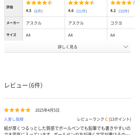
評価
4.5
4.6
4.2
（
6件
）
（
31件
）
（
30件
）
アスクル
アスクル
コクヨ
メーカー
A4
A4
A4
サイズ
罫線タイ
詳しく見る
横罫線
横罫線
横罫線
プ
6mm
7mm
7
罫線幅
41行
35行
35、A4A罫：35
行数
レビュー（6件）
アスクル
商品環境
125
125
90
スコア
2025年4月5日
人差し指様
レビューランク
C
(13ポイント)
紙が厚くつるっとした質感でボールペンでも鉛筆でも書きやすいの
で大変気に入っています。ボールペンの方が速く文字が書けるので