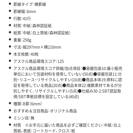
罫線タイプ：横罫線
罫線幅：6mm
行数：41行
材質：中紙：森林認証紙
紙質：中紙：白上質紙（森林認証紙）
重量：258g
寸法：縦297mm×横210mm
本文枚数：40枚
アスクル商品環境スコア：125
アスクル商品環境スコア詳細/加点項目：●容器包装10:最小販売
単位において包装材料を使用していない(50点)●容器包装11:分
別・リユース・リサイクルしやすい(10点)●商品本体19:原料に認
証を取得している商品(20点)●商品本体22:複数素材であるが分
別しやすく、リサイクルしやすい(5点)●仕組み30-2:SBT認証取
得/SBT準拠目標を設定している(40点)
種類：B罫（6mm）
おすすめ＆注目商品：オリジナル商品
ミシン目：無
材質 ※お手元に届いた商品を必ずご確認ください：中紙：白上
質紙、表紙：コートカード、クロス：紙