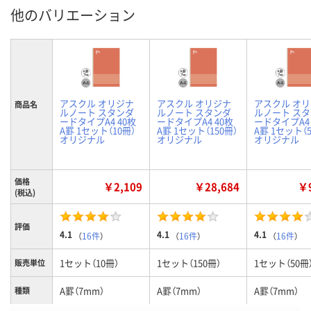
他のバリエーション
アスクル オリジナ
アスクル オリジナ
アスクル オ
商品名
ルノート スタンダ
ルノート スタンダ
ルノート ス
ードタイプA4 40枚
ードタイプA4 40枚
ードタイプA4 
A罫 1セット（10冊）
A罫 1セット（150冊）
A罫 1セット（5
オリジナル
オリジナル
オリジナル
価格
￥2,109
￥28,684
￥9
(税込)
評価
4.1
4.1
4.1
（
16件
）
（
16件
）
（
16件
）
1セット（10冊）
1セット（150冊）
1セット（50冊
販売単位
A罫（7mm）
A罫（7mm）
A罫（7mm）
種類