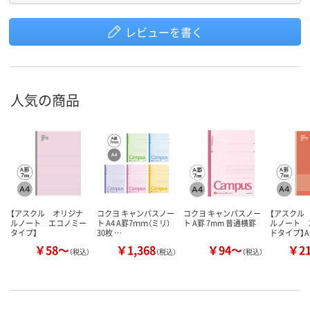
レビューを書く
人気の商品
【アスクル オリジナ
コクヨ キャンパスノー
コクヨ キャンパスノー
【アスクル
ルノート エコノミー
ト A4 A罫7ｍｍ（ミリ）
ト A罫 7mm 普通横罫
ルノート 
タイプ】
30枚 …
ドタイプ】
￥58～
￥1,368
￥94～
￥2
（税込）
（税込）
（税込）