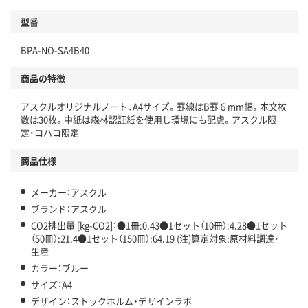
分別・リサイクルしやすい設計
型番
独自の回収スキームがある
BPA-NO-SA4B40
仕組
アスクルで資源循環している
商品の特徴
温室効果ガスなどの削減
アスクルオリジナルノート、A4サイズ。罫線はB罫６mm幅。本文枚
数は30枚。中紙は森林認証紙を使用し環境にも配慮。アスクル限
この商品の環境配慮ポイントです。下記商品詳細「
定・ロハコ限定
アスクル商品環境スコア詳細／加点項目
」で確認できます。
商品仕様
メーカー：アスクル
ブランド：アスクル
CO2排出量 [kg-CO2]：●1冊:0.43●1セット（10冊）:4.28●1セット
（50冊）:21.4●1セット（150冊）:64.19 (注)算定対象:原材料調達・
生産
カラー：ブルー
サイズ：A4
デザイン：ストックホルム・デザインラボ