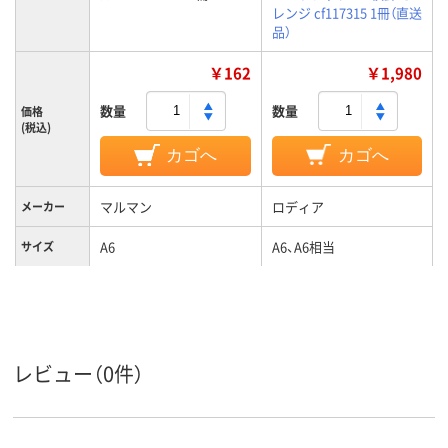
レンジ cf117315 1冊（直送
品）
￥162
￥1,980
数量
数量
価格
(税込)
カゴへ
カゴへ
マルマン
ロディア
メーカー
A6
A6、A6相当
サイズ
横罫線
横罫線
罫線タイプ
6mm
6mm、6
罫線幅
カラーグル
ブルー系
オレンジ系
レビュー（0件）
ープ
リングとじ
製本方法