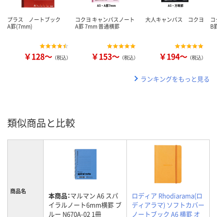
プラス ノートブック
コクヨ キャンパスノート
大人キャンパス コクヨ
コ
A罫(7mm)
A罫 7mm 普通横罫
B
￥128～
￥153～
￥194～
（税込）
（税込）
（税込）
ランキングをもっと見る
類似商品と比較
商品名
本商品：
マルマン A6 スパ
ロディア Rhodiarama(ロ
イラルノート6mm横罫 ブ
ディアラマ) ソフトカバー
ルー N670A-02 1冊
ノートブック A6 横罫 オ