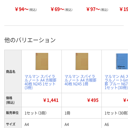
￥94～
￥69～
￥97～
￥1
（税込）
（税込）
（税込）
他のバリエーション
商品名
マルマン スパイラ
マルマン スパイラ
マルマン A6 
ルノート A4 方眼罫
ルノート A4 方眼罫
ラルノート6
40枚 N245 1セット
40枚 N245 1冊
罫 ブルー N67
(3冊)
1セット(30冊)
価格
￥1,441
￥495
￥4
(税込)
1セット（3冊）
1冊
1セット（30冊
販売単位
A4
A4
A6
サイズ