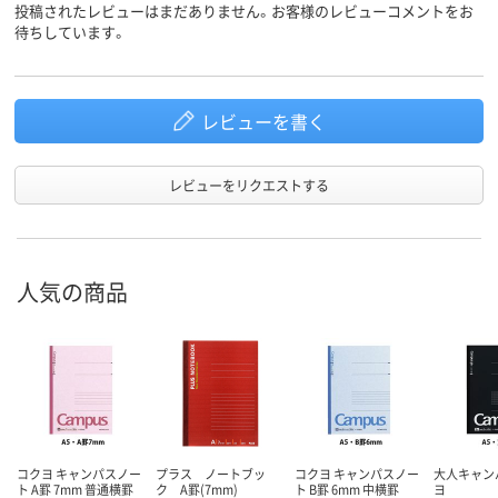
53g
136g
質量
投稿されたレビューはまだありません。お客様のレビューコメントをお
待ちしています。
レビューを書く
レビューをリクエストする
人気の商品
コクヨ キャンパスノー
プラス ノートブッ
コクヨ キャンパスノー
大人キャン
ト A罫 7mm 普通横罫
ク A罫(7mm)
ト B罫 6mm 中横罫
ヨ