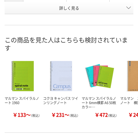
詳しく見る
クラフト
クラフト
ブルー
カラー
お申込番
E692236
HJ52289
WW49653
号
2点
6点
入荷待ち
在庫
この商品を見た人はこちらも検討されていま
す
ご注文後、お
8月11日（火）
8月11日（火）
ついてご連絡
お届け日
ます
数量
数量
数量
カゴへ
カゴへ
カ
マルマン スパイラルノ
コクヨ キャンパス ツイ
マルマン スパイラルノ
マルマン 
ート 1960
ンリングノート
ート 6mm横罫 A6 50枚
ノート 横
カラー…
￥133～
￥231～
￥472
￥2
（税込）
（税込）
（税込）