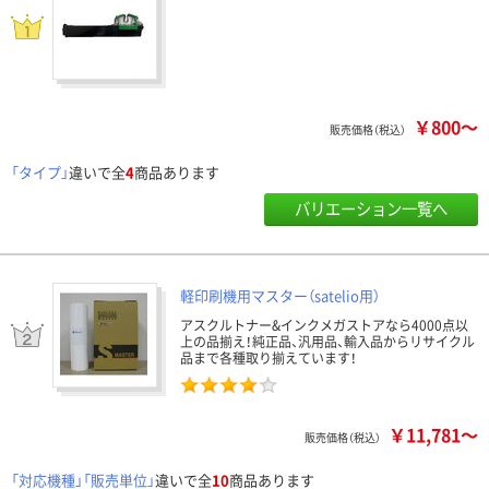
￥800～
販売価格（税込）
「タイプ」
違いで全
4
商品あります
バリエーション一覧へ
軽印刷機用マスター（satelio用）
アスクルトナー&インクメガストアなら4000点以
上の品揃え！純正品、汎用品、輸入品からリサイクル
品まで各種取り揃えています！
￥11,781～
販売価格（税込）
「対応機種」「販売単位」
違いで全
10
商品あります