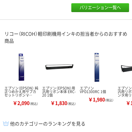
バリエーション一覧へ
リコー（RICOH）軽印刷機用インキの担当者からのおすすめ
商品
エプソン（EPSON） 純
エプソン（EPSON）用
エプソン
エプソン（
正つめかえ用サブカ
汎用リボン本体 ERC-
VPD1300RC 1個
汎用リボ
セットリボン V…
20 1個
ンタ用リ
￥1,980
（税込）
￥2,090
￥1,830
￥1
（税込）
（税込）
他のカテゴリーのランキングを見る