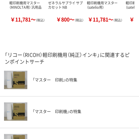
軽印刷機用マスター
ゼネラルサプライ サブ
軽印刷機用マスター
軽印刷
（MINOLTA用） 汎用品
カセット NB
（satelio用）
（sateli
￥11,781～
￥800～
￥11,781～
￥6
（税込）
（税込）
（税込）
「リコー（RICOH）軽印刷機用（純正）インキ」に関連するピ
ンポイントサーチ
「マスター 印刷」の特集
「マスター 印刷機」の特集