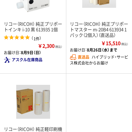
リコー（RICOH） 純正プリポー
リコー（RICOH） 純正プリポー
トインキ i-10 黒 613935 1個
トマスター m-20B4 613934 1
パック（2個入）（直送品）
（
）
1件
￥15,510
￥2,300
（税込）
（税込）
お届け日：
8月26日（水）まで
お届け日：
8月9日（日）
直送品
ハイブリッド・サービ
アスクル在庫商品
ス株式会社からお届け
リコー（RICOH） 純正軽印刷機