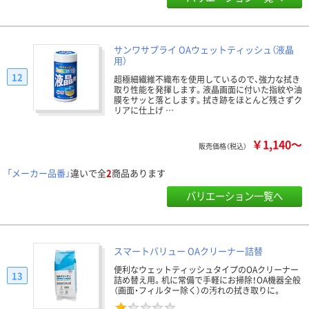
サンワサプライ OAウェットティッシュ（液晶
用）
12
超極細繊維不織布を使用しているので、強力な拭き
取り性能を発揮します。液晶画面に付いた指紋や油
膜をサッと落とします。拭き跡をほとんど残さずク
リアに仕上げ …
￥1,140～
販売価格（税込）
「メーカー品番」
違いで全
2
商品あります
バリエーション一覧へ
スマートバリュー OAクリーナー詰替
便利なウェットティッシュタイプのOAクリーナー
13
詰め替え用。机に常備で手軽にお掃除！OA機器全般
（画面・フィルター除く）の汚れの拭き取りに。