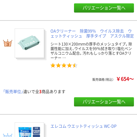
バリエーション一覧へ
OAクリーナー 除菌99％ ウイルス除去 ウ
ェットティッシュ 厚手タイプ アスクル限定
シート130×200ｍｍの厚手のメッシュタイプ。除
菌性能に加え、ウイルスを99％拭き取り！塩化ベン
ザルコニウム配合。汚れもしっかり落とすOAクリ
ーナー …
￥654～
販売価格（税込）
「販売単位」
違いで全
3
商品あります
バリエーション一覧へ
エレコム ウエットティッシュ WC-DP