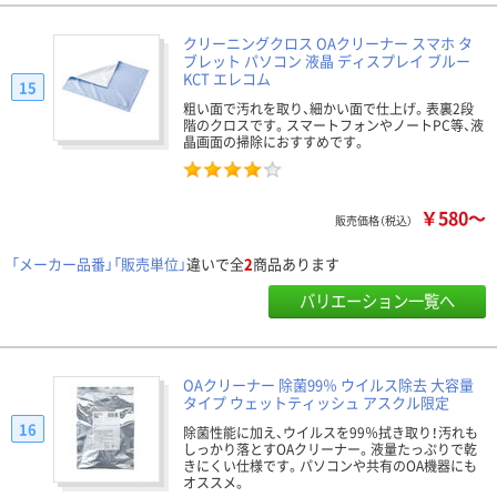
クリーニングクロス OAクリーナー スマホ タ
ブレット パソコン 液晶 ディスプレイ ブルー
KCT エレコム
15
粗い面で汚れを取り、細かい面で仕上げ。表裏2段
階のクロスです。スマートフォンやノートPC等、液
晶画面の掃除におすすめです。
￥580～
販売価格（税込）
「メーカー品番」「販売単位」
違いで全
2
商品あります
バリエーション一覧へ
OAクリーナー 除菌99％ ウイルス除去 大容量
タイプ ウェットティッシュ アスクル限定
16
除菌性能に加え、ウイルスを99％拭き取り！汚れも
しっかり落とすOAクリーナー。液量たっぷりで乾
きにくい仕様です。パソコンや共有のOA機器にも
オススメ。