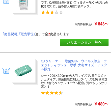
です。OA機器全般（画面・フィルター除く）の汚れの
拭き取りに。詰め替え用は5袋パック。
￥848～
販売価格（税込）
「商品説明」「販売単位」
違いで全
2
商品あります
バリエーション一覧へ
OAクリーナー 除菌99％ ウイルス除去 ウ
ェットティッシュ 厚手・大判サイズ アスク
ル限定
シート200×300ｍｍの大判サイズで、厚手のメッ
シュタイプ。除菌性能に加え、ウイルスを99％拭き
取り！塩化ベンザルコニウム配合。汚れもしっかり
落とす …
￥480～
販売価格（税込）