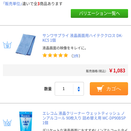
「販売単位」
違いで全
3
商品あります
バリエーション一覧へ
サンワサプライ 液晶画面用ハイテククロス DK-
KC5 1個
液晶画面の映像をキレイに。
（
3件
）
￥1,083
販売価格（税込）
数量
カゴへ
エレコム 液晶クリーナー ウェットティッシュ ノ
ンアルコール 90枚入り 詰め替え用 WC-DP90BSP
1個
デリケートな液晶画面におすすめ!ノンアルコールタイ