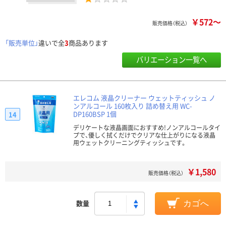
￥572～
販売価格（税込）
「販売単位」
違いで全
3
商品あります
バリエーション一覧へ
エレコム 液晶クリーナー ウェットティッシュ ノ
ンアルコール 160枚入り 詰め替え用 WC-
DP160BSP 1個
14
デリケートな液晶画面におすすめ!ノンアルコールタイ
プで、優しく拭くだけでクリアな仕上がりになる液晶
用ウェットクリーニングティッシュです。
￥1,580
販売価格（税込）
数量
カゴへ