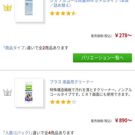
シュ アルコール除菌99% ボトルタイプ （本体
／詰め替え）
￥278～
販売価格（税込）
「商品タイプ」
違いで全
2
商品あります
バリエーション一覧へ
プラス 液晶用クリーナー
特殊構造繊維で汚れを落とすクリーナー。ノンアル
コールタイプです。ＣＲＴ画面にも使用できます。
￥890～
販売価格（税込）
「入数（1パック）」
違いで全
4
商品あります