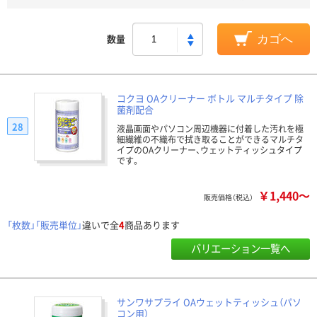
数量
カゴへ
コクヨ OAクリーナー ボトル マルチタイプ 除
菌剤配合
28
液晶画面やパソコン周辺機器に付着した汚れを極
細繊維の不織布で拭き取ることができるマルチタ
イプのOAクリーナー、ウェットティッシュタイプ
です。
￥1,440～
販売価格（税込）
「枚数」「販売単位」
違いで全
4
商品あります
バリエーション一覧へ
サンワサプライ OAウェットティッシュ（パソ
コン用）