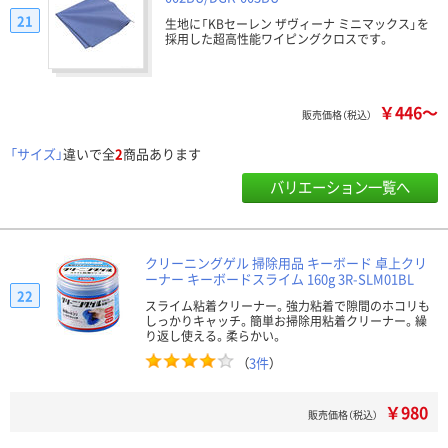
21
生地に「KBセーレン ザヴィーナ ミニマックス」を
採用した超高性能ワイピングクロスです。
￥446～
販売価格（税込）
「サイズ」
違いで全
2
商品あります
バリエーション一覧へ
クリーニングゲル 掃除用品 キーボード 卓上クリ
ーナー キーボードスライム 160g 3R-SLM01BL
22
スライム粘着クリーナー。強力粘着で隙間のホコリも
しっかりキャッチ。簡単お掃除用粘着クリーナー。繰
り返し使える。柔らかい。
（
3件
）
￥980
販売価格（税込）