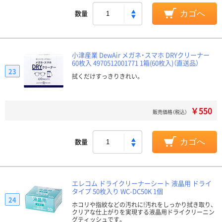
数量
カゴへ
小津産業 DewAir メガネ・スマホ DRYクリーナー
60枚入 4970512001771 1箱(60枚入)（直送品）
23
拭くだけすっきりきれい。
￥550
販売価格（税込）
数量
カゴへ
エレコム ドライクリーナーシート 液晶用 ドライ
タイプ 50枚入り WC-DC50K 1個
24
ホコリや指紋などの汚れに!汚れをしっかり拭き取り、
クリアな仕上がりを実現する液晶用ドライクリーニン
グティッシュです。