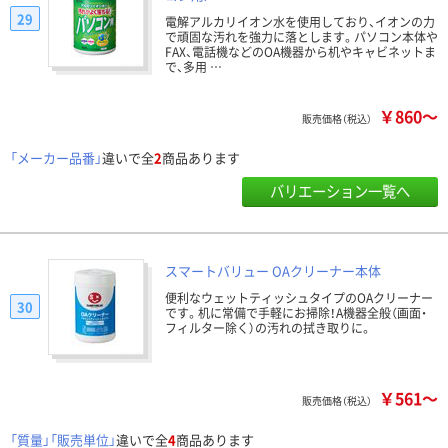
29
電解アルカリイオン水を使用しており、イオンの力
で頑固な汚れを強力に落とします。パソコン本体や
FAX、電話機などのOA機器から机やキャビネットま
で、多用 …
￥860～
販売価格（税込）
「メーカー品番」
違いで全
2
商品あります
バリエーション一覧へ
スマートバリュー OAクリーナー本体
便利なウェットティッシュタイプのOAクリーナー
30
です。机に常備で手軽にお掃除！A機器全般（画面・
フィルター除く）の汚れの拭き取りに。
￥561～
販売価格（税込）
「質量」「販売単位」
違いで全
4
商品あります