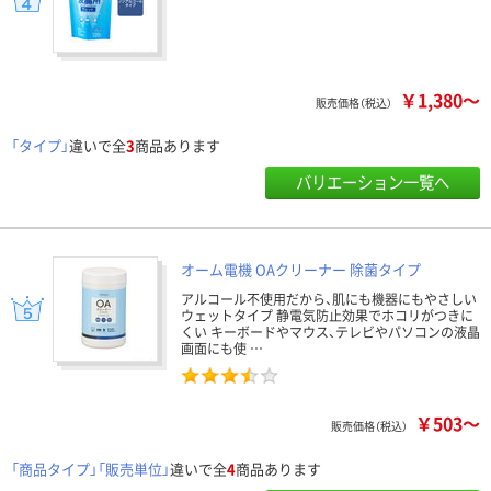
￥1,380～
販売価格（税込）
「タイプ」
違いで全
3
商品あります
バリエーション一覧へ
オーム電機 OAクリーナー 除菌タイプ
アルコール不使用だから、肌にも機器にもやさしい
ウェットタイプ 静電気防止効果でホコリがつきに
くい キーボードやマウス、テレビやパソコンの液晶
画面にも使 …
￥503～
販売価格（税込）
「商品タイプ」「販売単位」
違いで全
4
商品あります