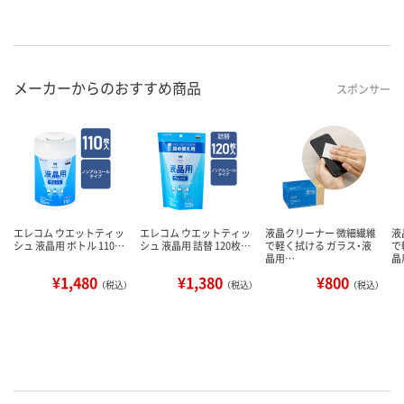
メーカーからのおすすめ商品
スポンサー
エレコム ウエットティッ
エレコム ウエットティッ
液晶クリーナー 微細繊維
液
シュ 液晶用 ボトル 110…
シュ 液晶用 詰替 120枚…
で軽く拭ける ガラス・液
で
晶用…
晶
¥1,480
¥1,380
¥800
（税込）
（税込）
（税込）