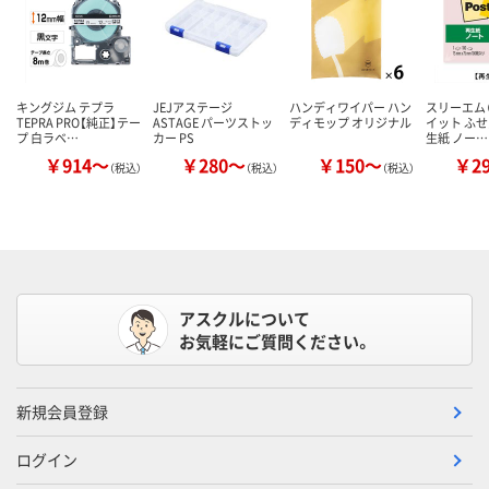
キングジム テプラ
JEJアステージ
ハンディワイパー ハン
スリーエム（
TEPRA PRO【純正】テー
ASTAGE パーツストッ
ディモップ オリジナル
イット ふせ
プ 白ラベ…
カー PS
生紙 ノー…
￥914～
￥280～
￥150～
￥2
（税込）
（税込）
（税込）
アスクルについて
お気軽にご質問ください。
新規会員登録
ログイン