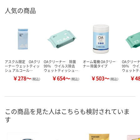
人気の商品
アスクル限定 OAクリ
OAクリーナー 除菌
オーム電機 OAクリー
OAクリー
ーナー ウェットティッ
99％ ウイルス除去
ナー 除菌タイプ
99％ ウ
シュ アルコール…
ウェットティッシュ…
ウェットテ
￥278～
￥654～
￥503～
￥4
（税込）
（税込）
（税込）
この商品を見た人はこちらも検討されていま
す