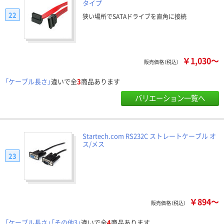
タイプ
22
狭い場所でSATAドライブを直角に接続
￥1,030～
販売価格（税込）
「ケーブル長さ」
違いで全
3
商品あります
バリエーション一覧へ
Startech.com RS232C ストレートケーブル オ
ス/メス
23
￥894～
販売価格（税込）
「ケーブル長さ」「その他3」
違いで全
4
商品あります