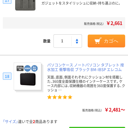
17
ガジェットをスタイリッシュに収納・持ち運ぶのに。
￥2,661
販売価格（税込）
数量
カゴへ
パソコンケース ノートパソコン タブレット 撥
水加工 衝撃吸収 ブラック BM-IBSP エレコム
18
天面、底面、側面それぞれにクッション材を搭載し
た、360度全面保護仕様のインナーケースです。ケ
ース内部には、収納機器の周囲を360度保護する、ク
ッショ …
￥2,481～
販売価格（税込）
「サイズ」
違いで全
2
商品あります