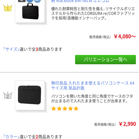
納 MacBook BM-IBLW エレコム
優れた耐摩耗性と耐久性を備え、リサイクルポリエ
ステルから作られたCORDURA re/CORファブリッ
クを採用!高機能インナーバッグ。
￥4,080～
販売価格（税込）
「サイズ」
違いで全
3
商品あります
バリエーション一覧へ
無印良品 入れたまま使えるパソコンケース A4
サイズ用 良品計画
パソコンを開いた角度と同じ角度でケースのフタ
が止まるので入れたまま使うことが出来ます。
￥2,990
販売価格（税込）
「カラー」
違いで全
2
商品あります