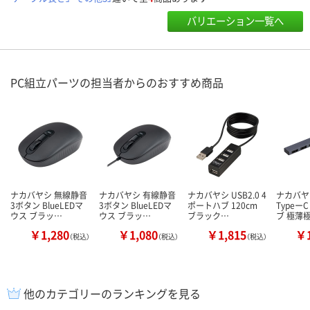
バリエーション一覧へ
PC組立パーツの担当者からのおすすめ商品
ナカバヤシ 無線静音
ナカバヤシ 有線静音
ナカバヤシ USB2.0 4
ナカバヤシ
3ボタン BlueLEDマ
3ボタン BlueLEDマ
ポートハブ 120cm
Typeー
ウス ブラッ…
ウス ブラッ…
ブラック…
ブ 極薄
￥1,280
￥1,080
￥1,815
￥1
（税込）
（税込）
（税込）
他のカテゴリーのランキングを見る