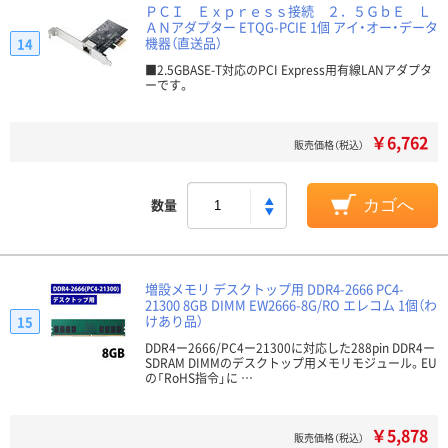
ＰＣＩ Ｅｘｐｒｅｓｓ接続 ２．５ＧｂＥ Ｌ
ＡＮアダプター ETQG-PCIE 1個 アイ・オー・データ
機器（直送品）
14
■2.5GBASE-T対応のPCI Express用有線LANアダプタ
ーです。
￥6,762
販売価格（税込）
数量
カゴへ
増設メモリ デスクトップ用 DDR4-2666 PC4-
21300 8GB DIMM EW2666-8G/RO エレコム 1個（わ
けあり品）
15
DDR4ー2666/PC4ー21300に対応した288pin DDR4ー
SDRAM DIMMのデスクトップ用メモリモジュール。EU
の「RoHS指令」に …
￥5,878
販売価格（税込）