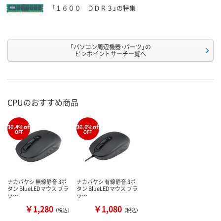
「１６００ ＤＤＲ３」の特集
「パソコン周辺機器・パーツ」の
ピンポイントサーチ一覧へ
CPUのおすすめ商品
36.4%off
36.6%off
%
%
OFF
OFF
ナカバヤシ 無線静音 3ボ
ナカバヤシ 有線静音 3ボ
タン BlueLEDマウス ブラ
タン BlueLEDマウス ブラ
ッ…
ッ…
￥1,280
￥1,080
（税込）
（税込）