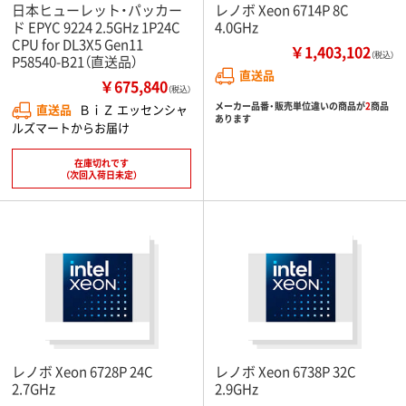
日本ヒューレット・パッカー
レノボ Xeon 6714P 8C
ド EPYC 9224 2.5GHz 1P24C
4.0GHz
CPU for DL3X5 Gen11
￥1,403,102
（税込）
P58540-B21（直送品）
直送品
￥675,840
（税込）
メーカー品番・販売単位違いの商品が
2
商品
直送品
ＢｉＺ エッセンシャ
あります
ルズマートからお届け
在庫切れです
（次回入荷日未定）
レノボ Xeon 6728P 24C
レノボ Xeon 6738P 32C
2.7GHz
2.9GHz