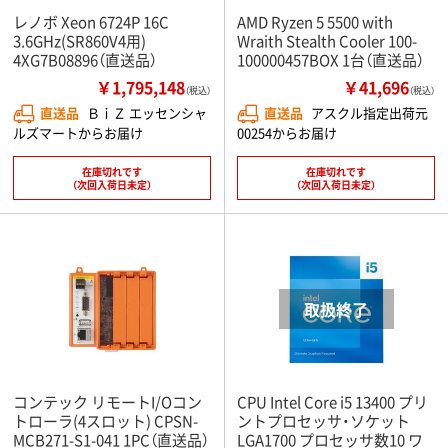
レノボ Xeon 6724P 16C
AMD Ryzen 5 5500 with
3.6GHz(SR860V4用)
Wraith Stealth Cooler 100-
4XG7B08896（直送品）
100000457BOX 1台（直送品）
￥1,795,148
￥41,696
（税込）
（税込）
直送品
ＢｉＺ エッセンシャ
直送品
アスクル指定出荷元
ルズマートからお届け
00254からお届け
在庫切れです
在庫切れです
（次回入荷日未定）
（次回入荷日未定）
コンテック リモートI/Oコン
CPU Intel Core i5 13400 プリ
トローラ(4スロット) CPSN-
ントプロセッサ・ソケット
MCB271-S1-041 1PC（直送品）
LGA1700 プロセッサ数10 ワ