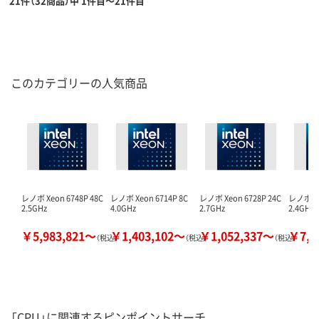
21件（32商品）中 1件目～21件目
このカテゴリーの人気商品
レノボ Xeon 6748P 48C
レノボ Xeon 6714P 8C
レノボ Xeon 6728P 24C
レノボ Xe
2.5GHz
4.0GHz
2.7GHz
2.4GHz
￥5,983,821～
￥1,403,102～
￥1,052,337～
￥7,2
（税込）
（税込）
（税込）
「CPU」に関連するピンポイントサーチ