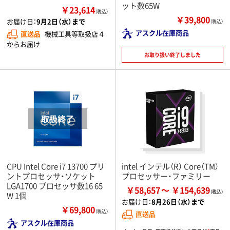
ット数65W
￥23,614
（税込）
￥39,800
お届け日：
9月2日（水）まで
（税込）
アスクル在庫商品
直送品
機械工具等取扱店４
からお届け
お取り扱い終了しました
CPU Intel Core i7 13700 プリ
intel インテル（R） Core（TM）
ントプロセッサ・ソケット
プロセッサー・ファミリー
LGA1700 プロセッサ数16 65
￥58,657
￥154,639
W 1個
お届け日：
8月26日（水）まで
￥69,800
（税込）
直送品
アスクル在庫商品