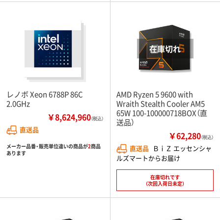
レノボ Xeon 6788P 86C
AMD Ryzen 5 9600 with
2.0GHz
Wraith Stealth Cooler AM5
65W 100-100000718BOX（直
￥8,624,960
（税込）
送品）
直送品
￥62,280
（税込）
メーカー品番・販売単位違いの商品が
2
商品
直送品
ＢｉＺ エッセンシャ
あります
ルズマートからお届け
在庫切れです
（次回入荷日未定）