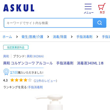
カゴ
メニュー
ホーム
衛生/医療/介護
消毒/除菌
手指消毒剤
手指
指定医薬部外品
興和
ブランド：
興和（KOWA）
興和 コルゲンコーワ アルコール 手指消毒剤 消毒液340ML 1本
1
万回
購入いただきました！
4.3
（
21
件のレビュー
）
ランキングを見る：
手指消毒剤