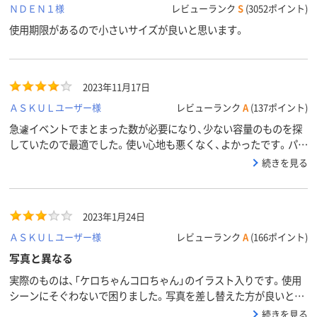
ＮＤＥＮ１様
レビューランク
S
(3052ポイント)
使用期限があるので小さいサイズが良いと思います。
2023年11月17日
ＡＳＫＵＬユーザー様
レビューランク
A
(137ポイント)
急遽イベントでまとまった数が必要になり、少ない容量のものを探
していたので最適でした。使い心地も悪くなく、よかったです。パッ
ケージも可愛いですよね。強いて言えば、8本入りくらいのがあった
続きを見る
らよかったなと思いました（端数は1本単位で購入しました）
2023年1月24日
ＡＳＫＵＬユーザー様
レビューランク
A
(166ポイント)
写真と異なる
実際のものは、「ケロちゃんコロちゃん」のイラスト入りです。使用
シーンにそぐわないで困りました。写真を差し替えた方が良いと思
います。
続きを見る