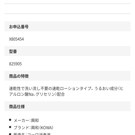
お申込番号
X805454
型番
825905
商品の特徴
速乾性で洗い流し不要の速乾ローションタイプ。うるおい成分（ヒ
アルロン酸Na、グリセリン）配合
商品仕様
メーカー：興和
ブランド：興和（KOWA）
販売名：コーワ消毒液