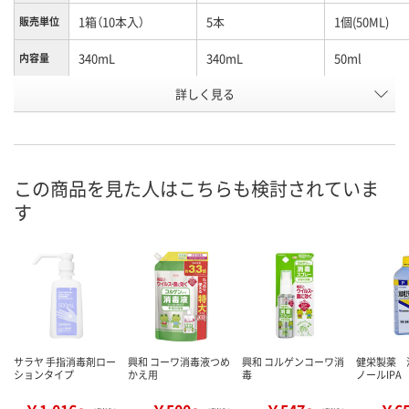
1箱（10本入）
5本
1個(50ML)
販売単位
340mL
340mL
50ml
内容量
お申込番
詳しく見る
U233162
HE62487
AWA6896
号
1点
3点
直送品
在庫
8月12日（水）
8月12日（水）
8月28日（金）
お届け日
この商品を見た人はこちらも検討されていま
す
数量
数量
数量
カゴへ
カゴへ
カ
サラヤ 手指消毒剤ロー
興和 コーワ消毒液つめ
興和 コルゲンコーワ消
健栄製薬 
ションタイプ
かえ用
毒
ノールIPA