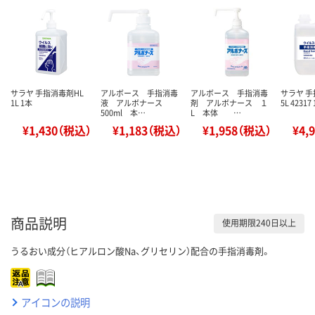
サラヤ 手指消毒剤HL
アルボース 手指消毒
アルボース 手指消毒
サラヤ 手
1L 1本
液 アルボナース
剤 アルボナース １
5L 42317
500ml 本…
L 本体 …
¥1,430（税込）
¥1,183（税込）
¥1,958（税込）
¥4,
商品説明
使用期限240日以上
うるおい成分（ヒアルロン酸Na、グリセリン）配合の手指消毒剤。
アイコンの説明