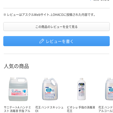
※
レビューはアスクルWebサイト、LOHACOに投稿された内容です。
この商品のレビューを全て見る
レビューを書く
人気の商品
サニテートA ハンドミ
花王 ハンドスキッシュ
ビオレｕ 手指の消毒液
花王 ハン
スト 消毒液 手指 アル
EX
花王
アルコール