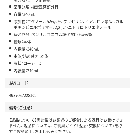
薬事分類：指定医薬部外品
容量：340mL
添加物：エタノール52w/v%、グリセリン、ヒアルロン酸Na、カル
ボキシビニルポリマー、2,2',2"-ニトリロトリエタノール
有効成分：ベンザルコニウム塩化物0.05w/v%
種類：本体
内容量：340mL
本体/詰め替え：本体
形状：ローション
内容量：340ml
JANコード
4987067228102
備考（ご注意）
【返品について】開封後はお客様のご都合による返品はお受けでき
ません。返品については、ご利用ガイド「返品・交換について」を必
ずご確認の上、お申し込みください。