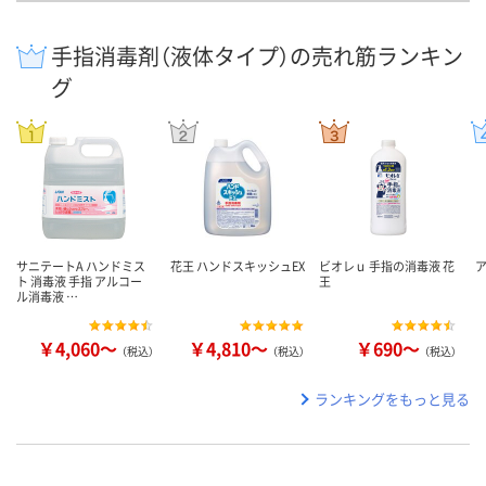
手指消毒剤（液体タイプ）の売れ筋ランキン
グ
サニテートA ハンドミス
花王 ハンドスキッシュEX
ビオレｕ 手指の消毒液 花
ト 消毒液 手指 アルコー
王
ル消毒液 …
￥4,060～
￥4,810～
￥690～
（税込）
（税込）
（税込）
ランキングをもっと見る