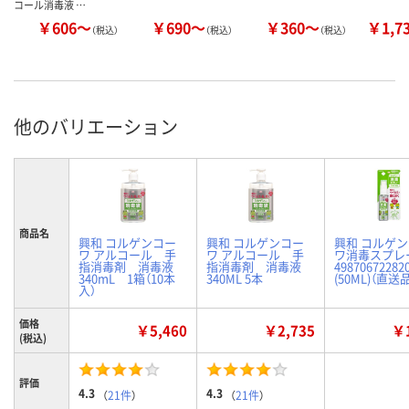
コール消毒液 …
￥606～
￥690～
￥360～
￥1,7
（税込）
（税込）
（税込）
他のバリエーション
商品名
興和 コルゲンコー
興和 コルゲンコー
興和 コルゲ
ワ アルコール 手
ワ アルコール 手
ワ消毒スプレ
指消毒剤 消毒液
指消毒剤 消毒液
49870672282
340mL 1箱（10本
340ML 5本
(50ML)（直送
入）
価格
￥5,460
￥2,735
￥1
(税込)
評価
4.3
4.3
（
21件
）
（
21件
）